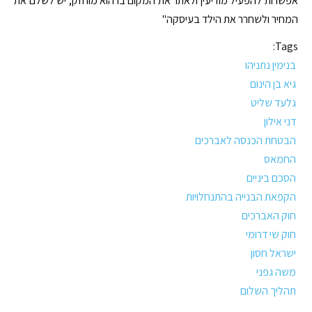
אפשרות להפעיל מודיעין ולאתר את המקום בו הוא מוחזק, יש לשלם את
המחיר ולשחרר את הילד בעיסקה"
Tags:
בנימין נתניהו
גיא בן הינום
גלעד שליט
דני אילון
הבטחת הכנסה לאברכים
החמאס
הסכם ביניים
הקפאת הבנייה בהתנחלויות
חוק האברכים
חוק שי דרומי
ישראל חסון
משה גפני
תהליך השלום