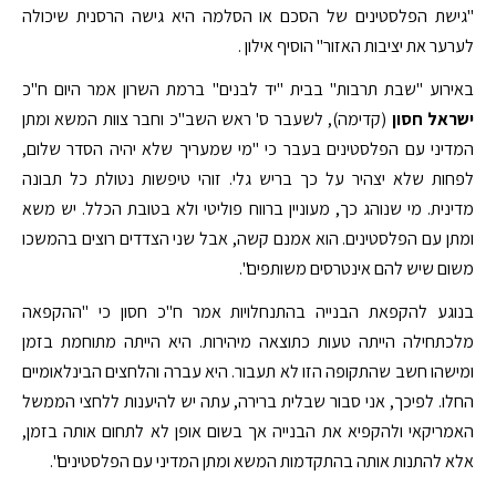
"גישת הפלסטינים של הסכם או הסלמה היא גישה הרסנית שיכולה
לערער את יציבות האזור" הוסיף אילון .
באירוע "שבת תרבות" בבית "יד לבנים" ברמת השרון אמר היום ח"כ
ישראל חסון
(קדימה), לשעבר ס' ראש השב"כ וחבר צוות המשא ומתן
המדיני עם הפלסטינים בעבר כי "מי שמעריך שלא יהיה הסדר שלום,
לפחות שלא יצהיר על כך בריש גלי. זוהי טיפשות נטולת כל תבונה
מדינית. מי שנוהג כך, מעוניין ברווח פוליטי ולא בטובת הכלל. יש משא
ומתן עם הפלסטינים. הוא אמנם קשה, אבל שני הצדדים רוצים בהמשכו
משום שיש להם אינטרסים משותפים".
בנוגע להקפאת הבנייה בהתנחלויות אמר ח"כ חסון כי "ההקפאה
מלכתחילה הייתה טעות כתוצאה מיהירות. היא הייתה מתוחמת בזמן
ומישהו חשב שהתקופה הזו לא תעבור. היא עברה והלחצים הבינלאומיים
החלו. לפיכך, אני סבור שבלית ברירה, עתה יש להיענות ללחצי הממשל
האמריקאי ולהקפיא את הבנייה אך בשום אופן לא לתחום אותה בזמן,
אלא להתנות אותה בהתקדמות המשא ומתן המדיני עם הפלסטינים".