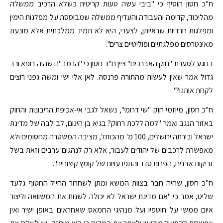
ח"כ חסון הוסיף כי "ביבי עשה טעות קריטית כשלא הרכיב ממשלה
מהליכוד, קדימה והעבודה והעדיף ממשלה שמבוססת על מפלגות הימין
ומפלגות חרדיות שראייתן, לצערי, היא לא תמיד ממלכתית אלא מונעת
מאינטרסים מפלגתיים ופוליטיים צרים".
בנוגע לסערת "חוק האברכים" ציין ח"כ חסון כי "הרמב"ם שהיה רופא ורב
גדול אמר שאין לעשות מהתורה פרנסה. לאן אלי ישי ומשה גפני רוצים
לקחת אותנו?".
ח"כ חסון, מיוזמי חוק "שי דרומי", נשאל לגבי אי-אכיפת הריבונות והחוק
באזור הנגב ואמר "למה ללכת רחוק? בגיא בן הינום, לב לבה של מדינת
ישראל ובירתה ירושלים, 100 מ' מהכותל, מציבה המשטרה מחסומים ולא
מאפשרת לרכבים של יהודים לעבור, אלא רק לנהגים ערבים וזאת בשל
זריקות אבנים, הפרות סדר והתפרעויות של קומץ קיצוניים".
ח"כ חסון, שהיה חבר בצוות המשא ומתן לשחרור החייל החטוף גלעד
שליט, אמר כי "אם מדינת ישראל לא יכולה לשנות את המשוואה וליצור
איום ממשי על חוטפיו ועל מנהיגי החמאס שאחראים באופן ישיר ואין