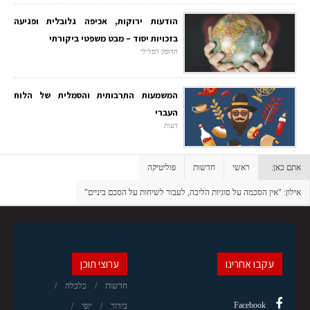
הודעות ירוקות, אכיפה גלובלית ופגיעה
בזכויות יסוד – מבט משפטי ביקורתי
הדופק הפלילי
המשמעות התרבותית והסמלית של הלוח
העברי
דעות
אתם כאן:
ראשי
חדשות
פוליטיקה
אילון: "אין הסכמה על סוגיות הליבה, לעבור לשיחות על הסכם ביניים"
עקבו אחרינו
ערוצי תוכן
חדשות
כלכלה
Facebook
בידור
יופי