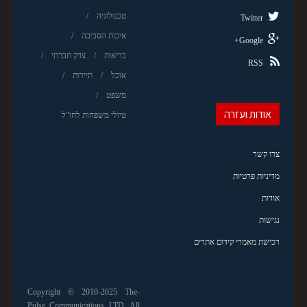
טכנולוגיה
Twitter
איכות הסביבה
Google+
בריאות
צדק חברתי
RSS
אוכל
תיירות
משפט
אודות ועזרה
טיולי משפחות לחו"ל
צרו קשר
מדיניות פרטיות
אודות
נגישות
רכישת מאמרי קידום אתרים
Copyright © 2010-2025 The-
Pulse Communications LTD. All