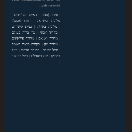
rights reserved
|
חידות
|
זנזיבר
|
האיים המלדיבים
|
מלונות בישראל
|
Travel site
|
מלונות באילת
|
בניית קישורים
|
מדריך דובאי
|
ערי בירה בעולם
|
מדריך ויטנאם
|
מדריך פיליפינים
|
מדריך יפן
|
סקירת מוצרי חשמל
|
טיול במזרח
|
המזרח הרחוק
|
טיול
במרוקו
|
טיול בתאילנד
|
טיול בהולנד
|