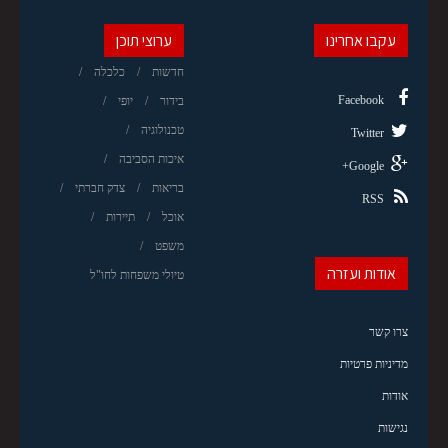
עקבו אחרינו
ערוצי תוכן
חדשות
כלכלה
Facebook
בידור
יופי
טכנולוגיה
Twitter
איכות הסביבה
Google+
בריאות
צדק חברתי
RSS
אוכל
תיירות
משפט
אודות ועזרה
טיולי משפחות לחו"ל
צרו קשר
מדיניות פרטיות
אודות
נגישות