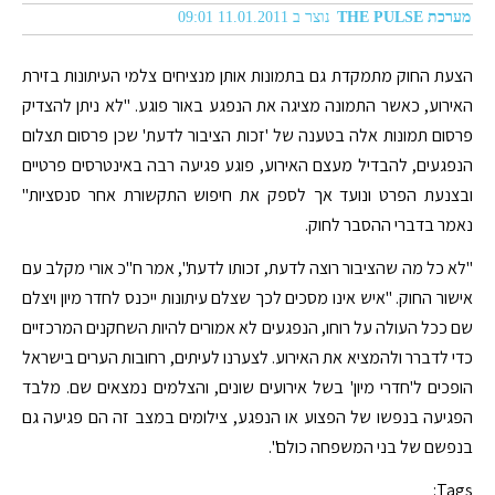
מערכת THE PULSE
נוצר ב 11.01.2011 09:01
הצעת החוק מתמקדת גם בתמונות אותן מנציחים צלמי העיתונות בזירת
האירוע, כאשר התמונה מציגה את הנפגע באור פוגע. "לא ניתן להצדיק
פרסום תמונות אלה בטענה של 'זכות הציבור לדעת' שכן פרסום תצלום
הנפגעים, להבדיל מעצם האירוע, פוגע פגיעה רבה באינטרסים פרטיים
ובצנעת הפרט ונועד אך לספק את חיפוש התקשורת אחר סנסציות"
נאמר בדברי ההסבר לחוק.
"לא כל מה שהציבור רוצה לדעת, זכותו לדעת", אמר ח"כ אורי מקלב עם
אישור החוק. "איש אינו מסכים לכך שצלם עיתונות ייכנס לחדר מיון ויצלם
שם ככל העולה על רוחו, הנפגעים לא אמורים להיות השחקנים המרכזיים
כדי לדברר ולהמציא את האירוע. לצערנו לעיתים, רחובות הערים בישראל
הופכים ל'חדרי מיון' בשל אירועים שונים, והצלמים נמצאים שם. מלבד
הפגיעה בנפשו של הפצוע או הנפגע, צילומים במצב זה הם פגיעה גם
בנפשם של בני המשפחה כולם".
Tags: