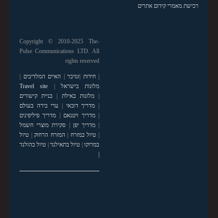
רכישת מאמרי קידום אתרים
Copyright © 2010-2025 The-
Pulse Communications LTD. All
rights reserved
|
חידות
|
זנזיבר
|
האיים המלדיבים
|
מלונות בישראל
|
Travel site
|
מלונות באילת
|
בניית קישורים
|
מדריך דובאי
|
ערי בירה בעולם
|
מדריך ויטנאם
|
מדריך פיליפינים
|
מדריך יפן
|
סקירת מוצרי חשמל
|
טיול במזרח
|
המזרח הרחוק
|
טיול
במרוקו
|
טיול בתאילנד
|
טיול בהולנד
|