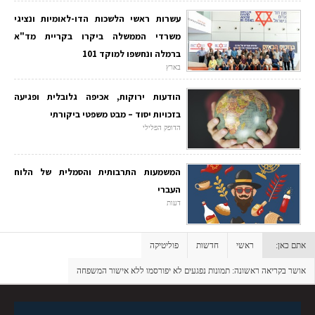
עשרות ראשי הלשכות הדו-לאומיות ונציגי
משרדי הממשלה ביקרו בקריית מד"א
ברמלה ונחשפו למוקד 101
בארץ
הודעות ירוקות, אכיפה גלובלית ופגיעה
בזכויות יסוד – מבט משפטי ביקורתי
הדופק הפלילי
המשמעות התרבותית והסמלית של הלוח
העברי
דעות
אתם כאן:
ראשי
חדשות
פוליטיקה
אושר בקריאה ראשונה: תמונות נפגעים לא יפורסמו ללא אישור המשפחה