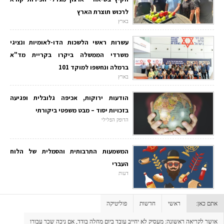
לרכוש תוצרת הארץ
בארץ
עשרות ראשי הלשכות הדו-לאומיות ונציגי
משרדי הממשלה ביקרו בקריית מד"א
ברמלה ונחשפו למוקד 101
בארץ
הודעות ירוקות, אכיפה גלובלית ופגיעה
בזכויות יסוד – מבט משפטי ביקורתי
הדופק הפלילי
המשמעות התרבותית והסמלית של הלוח
העברי
דעות
אתם כאן:
ראשי
חדשות
פוליטיקה
אושר לקריאה ראשונה: מעסיק לא יחייב עובד ביום מחלה בודד, אם ניכה שכר עבורו