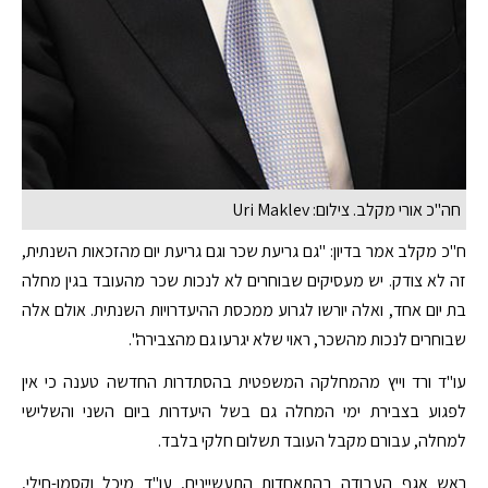
חה"כ אורי מקלב. צילום: Uri Maklev
ח"כ מקלב אמר בדיון: "גם גריעת שכר וגם גריעת יום מהזכאות השנתית,
זה לא צודק. יש מעסיקים שבוחרים לא לנכות שכר מהעובד בגין מחלה
בת יום אחד, ואלה יורשו לגרוע ממכסת ההיעדרויות השנתית. אולם אלה
שבוחרים לנכות מהשכר, ראוי שלא יגרעו גם מהצבירה".
עו"ד ורד וייץ מהמחלקה המשפטית בהסתדרות החדשה טענה כי אין
לפגוע בצבירת ימי המחלה גם בשל היעדרות ביום השני והשלישי
למחלה, עבורם מקבל העובד תשלום חלקי בלבד.
ראש אגף העבודה בהתאחדות התעשיינים, עו"ד מיכל וקסמן-חילי,