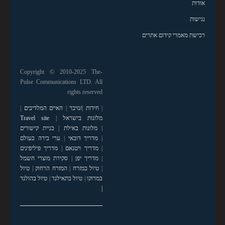
אודות
נגישות
רכישת מאמרי קידום אתרים
Copyright © 2010-2025 The-
Pulse Communications LTD. All
rights reserved
|
חידות
|
זנזיבר
|
האיים המלדיבים
|
מלונות בישראל
|
Travel site
|
מלונות באילת
|
בניית קישורים
|
מדריך דובאי
|
ערי בירה בעולם
|
מדריך ויטנאם
|
מדריך פיליפינים
|
מדריך יפן
|
סקירת מוצרי חשמל
|
טיול במזרח
|
המזרח הרחוק
|
טיול
במרוקו
|
טיול בתאילנד
|
טיול בהולנד
|