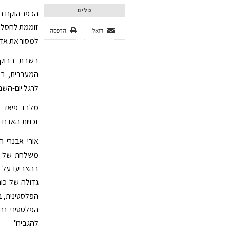
כלים
זוממת לחסל או
דואל
הדפסה
למסור את אדמ
בשבת בבוקר
המערבית, במ
לרגל יום-השנה ה-34 של "יום האדמה", שהפך ל
מלבד פיאד ד
זכויות-האדם 
אורי אבנרי 
משלחת של פע
בהצביעו על 
גדולה של כוח
הפלסטינית, ב
הפלסטיני נח
להגבירו".