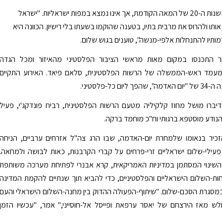
הכפר הוקם בשנות ה-20 של המאה הקודמת, אך אינו נמצא במפות ישראליות. "ישראל
תו ולהרוס את מרבית בתיו, בטענה שהוקמו בשעתו בלי רישיון. הכוונה היא
ותיו להתנחלות אלפי-מנשה", טוענים בגוש שלום.
 התכנסו במקום מאות מראשי הציבור הפלסטיני מהאיזור ומכל הגדה
עמד ראש-הממשלה של הרשות הפלסטינית, סלאם פיאד. האירוע התקיים
יום כל-פלסטיני.
יברו מושל מחוז קלקיליה מטעם הרשות הפלסטינית, רביח פונדקג'י, פעיל
הנודע מוסטפא ברגותי וח"כ מוחמד ברקה.
הזכיר בנאומו שלמחרת יום-האדמה, שבו הרג צה"ל אזרחים ערביים, הניחה
ילי-שלום ישראליים זרי-פרחים על קברי הקרבנות, כאות לבושה ולמחאה.
השינוי המסתמן במדיניות האמריקאית, קרא אבנרי לפתיחת מערכה משותפת
ות-השלום הישראליים והפלסטיניים, כדי להביא תוך שנתיים להקמת המדינה
מסגרת הסכם-שלום. "שיתוף-הפעולה ההדוק בין מחנה-השלום הישראלי והעם
לש מאז הירצחם של יאסר ערפאת ופייסל אל-חוסייני," אמר, "עכשיו הזמן