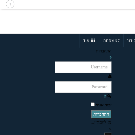
ידור
למשפחה
עוד
התחברות
זכור אותי
התחברות
נא להמתין...
×