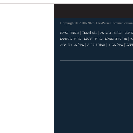
Copyright © 2010-2025 The-Pulse Communications 
דיבים
|
מלונות בישראל
|
Travel site
|
מלונות באילת
אי
|
ערי בירה בעולם
|
מדריך ויטנאם
|
מדריך פיליפינים
חשמל
|
טיול במזרח
|
המזרח הרחוק
|
טיול במרוקו
|
טיול