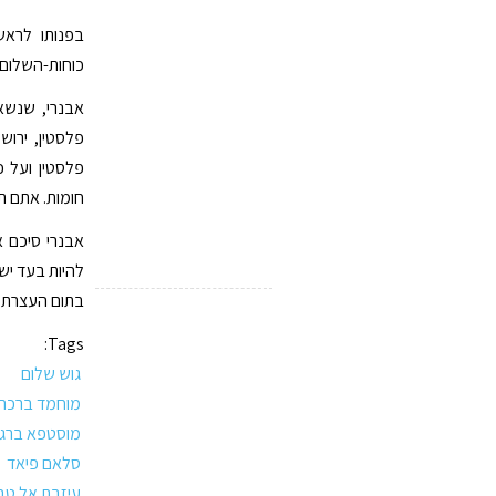
בפנותו לרא
כוחות-השלום 
אבנרי, שנשא 
פלסטין, ירוש
פלסטין ועל כ
חומות. אתם תי
אבנרי סיכם א
להיות בעד יש
בתום העצרת צ
Tags:
גוש שלום
מוחמד ברכה
מוסטפא ברגו
סלאם פיאד
עיזבת אל טב