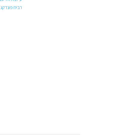
רביח פונדקג'י