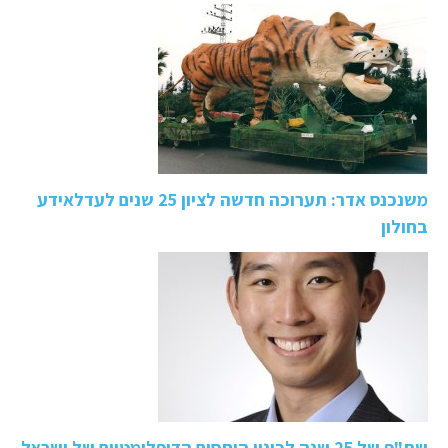
משנכנס אדר: תערוכה חדשה לציון 25 שנים לעדלאידע
בחולון
שת"פ של 25 שנה לכינון היחסים הדיפלומטיים של ישראל