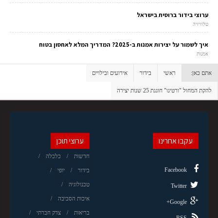
ערוצי בידור ברוסית בישראל
טלוויזיה
איך לשמור על יצירות אמנות ב-2025? המדריך המלא לאחסון בטוח
אמנות
אתם כאן:
ראשי
בידור
אירועים ובילויים
להקת המחול "ורטיגו" חוגגת 25 שנות יצירה
עקבו אחרינו
ערוצי תוכן
חדשות
כלכלה
Facebook
בידור
יופי
טכנולוגיה
Twitter
איכות הסביבה
Google+
בריאות
צדק חברתי