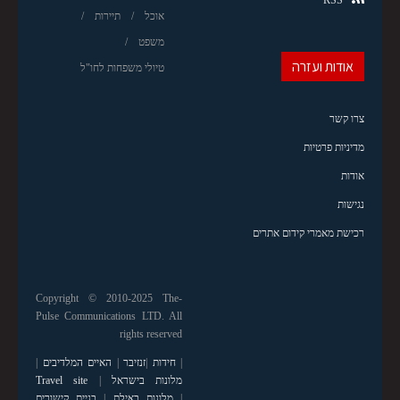
RSS
אוכל
תיירות
משפט
אודות ועזרה
טיולי משפחות לחו"ל
צרו קשר
מדיניות פרטיות
אודות
נגישות
רכישת מאמרי קידום אתרים
Copyright © 2010-2025 The-
Pulse Communications LTD. All
rights reserved
|
חידות
|
זנזיבר
|
האיים המלדיבים
|
מלונות בישראל
|
Travel site
|
מלונות באילת
|
בניית קישורים