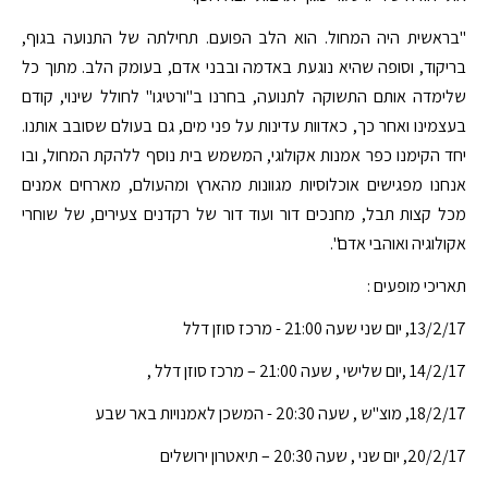
"בראשית היה המחול. הוא הלב הפועם. תחילתה של התנועה בגוף,
בריקוד, וסופה שהיא נוגעת באדמה ובבני אדם, בעומק הלב. מתוך כל
שלימדה אותם התשוקה לתנועה, בחרנו ב"ורטיגו" לחולל שינוי, קודם
בעצמינו ואחר כך, כאדוות עדינות על פני מים, גם בעולם שסובב אותנו.
יחד הקימנו כפר אמנות אקולוגי, המשמש בית נוסף ללהקת המחול, ובו
אנחנו מפגישים אוכלוסיות מגוונות מהארץ ומהעולם, מארחים אמנים
מכל קצות תבל, מחנכים דור ועוד דור של רקדנים צעירים, של שוחרי
אקולוגיה ואוהבי אדם".
תאריכי מופעים :
13/2/17, יום שני שעה 21:00 - מרכז סוזן דלל
14/2/17 ,יום שלישי , שעה 21:00 – מרכז סוזן דלל ,
18/2/17, מוצ"ש , שעה 20:30 - המשכן לאמנויות באר שבע
20/2/17, יום שני , שעה 20:30 – תיאטרון ירושלים