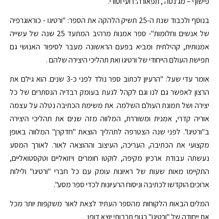
פישוף – מג'נטה , תפאורה: רועי וטורי.
בנוסף ולכבוד שנת ה-25 תשיק הלהקה את הספר: "ורטיגו - כוראוגרפיה
של אנשים וחלומות"- ספר אמנות מרהיב המתעד 25 שנה של עשייה
אמנותית, קהילתית ומביא בפעם הראשונה מעבר לסיפור האנושי גם
תפישת העולם הייחודי של ורטיגו ואת תהליכי היצירה שלהם .
אומר עדי שעל: "הרעיון לכתוב ספר נולד לפני כ-3 שנים. הוא גילם את
הרצון לאפשר גם לנו וגם לקהל לגעת בעומק רבדיה הנסתרים של כל
יצירה ושל תמונת העולם השלמה. את משימת הכתיבה נטלה על עצמה
אוריה קדרי, אמנית ומשוררת, המלווה מזה שנים את תהליכי היצירה
ב"ורטיגו". לפני שנה הצטרפה לתהליך הוצאת "חדקרן" המלווה באופן
מקצועי את הכתיבה, העריכה, העיצוב וההוצאה לאור. לאורך המסע
נעשתה עבודת ארכיון מקיפה, לוקטו חומרים ויזואליים וטקסטואליים,
התקיימו מאות שעות של ראיונות עומק עם כל חברי "ורטיגו" ולילות
ארוכים הוקדשו לכתיבה וניסוח הרעיונות לכדי ספר מסע".
המלים הבאות הלקוחות מהספר העתיד לצאת לאור משקפות יותר מכל
את ייחודה של "ורטיגו" כגוף תרבותי יוצא דופן: