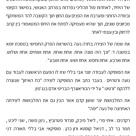
של היחיד, לאחדות מול תהליכי נפרדות במרחב האנושי, במישור הקיומי
ובשדה הרוחני ומערבת את הפנים עם החוץ תוך הקשבה להד המשתקף
מכיוונים שונים, תוך שהיא מעמיקה לפתח את היחס המטאפורי בין קרוב
לרחוק ובין עצמי לאחר.
את שמה של היצירה בחרה נעה בהשראת הפרק החמישי במסכת יומא
במשנה ד: "וכך היה מונה: אחת. אחת ואחת. אחת ושתיים. אחת ושלוש.
אחת וארבע. אחת וחמש. אחת ושש. אחת ושבע" .
את המוסיקה לעבודה יוצר אבי בללי שזו לו הפעם הראשונה לעבוד עם
נועה ורטהיים . בעבר כתב את המוסיקה ליצירה "כח האיזון" שנוצרה
ללהקת "ורטיגו " על ידי הכוריאוגרף הבריטי אדם בנג'מין.
את התלבושות יצר ששון קדם אשר הכין גם את התלבושות ליצירתה
האחרונה של נעה "ימה"
רקדנים : איתי פרי , ליאל פיבק, סנדור פטרוביץ , ניצן משה , שני ליכט ,
תמר בר לב , דניאל קוסטא ורון כהן . מוסיקאי: אבי בללי .תאורה: דני