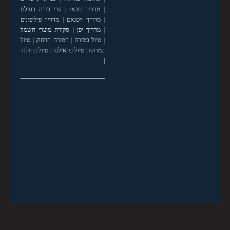
|
מדריך דובאי
|
ערי בירה בעולם
|
מדריך ויטנאם
|
מדריך פיליפינים
|
מדריך יפן
|
סקירת מוצרי חשמל
|
טיול במזרח
|
המזרח הרחוק
|
טיול
במרוקו
|
טיול בתאילנד
|
טיול בהולנד
|