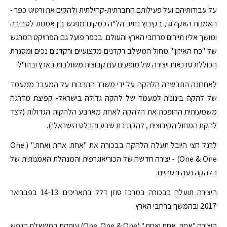
על עבודותיהם ועל פעילותם החברתית-קהילתית ולהקים את ורטיגו כפר -
האמנות האקולוגי, בקיבוץ נתיב הל"ה כמקום מפגש בין אמנות לסביבה
ומושך אליו תיירים מרחבי הארץ והעולם. בכפר פועל גם הפרויקט המרגש
של "כח האיזון": מחול המשלב רקדנים מקצועיים ורקדנים נכים ומסגרת
הכוללת סדנאות ויצירה של מופעים עם קבוצות משולבות בארץ ובחו"ל.
לאחרונה התבשרה הלהקה על ידי משרד התרבות על המעבר ממעמד
של להקה בינונית למעמד של להקה גדולה בישראל- קפיצת מדרגה
משמעותית ההופכת את הלהקה לאחת מארבע הלהקות הגדולות (לצד
להקת המחול הקיבוצית , להקת בת שבע והבלט הישראלי ).
לרגל חצי היובל תעלה הלהקה בבכורה את "אחת. אחת ואחת." (One.
One & One) - יצירה חדשה של הכוריאוגרפית והמנהלת האמנותית של
הלהקה נעה ורטהיים.
היצירה תועלה בבכורה במרכז סוזן דלל בתאריכים: 14-13 בפברואר
2017 ובהמשך ברחבי הארץ .
היצירה "אחת. אחת ואחת." (One. One & One) עוסקת במשאלת הנפש