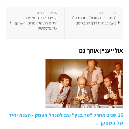
למאמר הבא
למאמר הקודם
"מתחברים לטבע" - חגיגת ט"ו
קונצרט לכל המשפחה -
בשבט בחוות דרך התבלינים
התזמורת הקאמרית והשחקן
אלי גורנשטיין
אולי יעניין אותך גם
25 שנים אחרי: "מר בגין" שב למגדל העמק - הצגת יחיד
של השחקן…