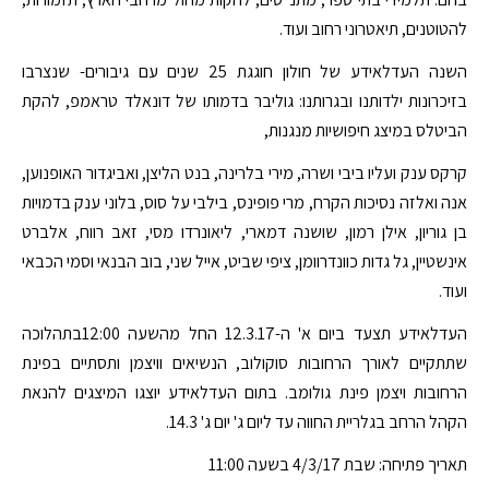
להטוטנים, תיאטרוני רחוב ועוד.
השנה העדלאידע של חולון חוגגת 25 שנים עם גיבורים- שנצרבו
בזיכרונות ילדותנו ובגרותנו: גוליבר בדמותו של דונאלד טראמפ, להקת
הביטלס במיצג חיפושיות מנגנות,
קרקס ענק ועליו ביבי ושרה, מירי בלרינה, בנט הליצן, ואביגדור האופנוען,
אנה ואלזה נסיכות הקרח, מרי פופינס, בילבי על סוס, בלוני ענק בדמויות
בן גוריון, אילן רמון, שושנה דמארי, ליאונרדו מסי, זאב רווח, אלברט
אינשטיין, גל גדות כוונדרוומן, ציפי שביט, אייל שני, בוב הבנאי וסמי הכבאי
ועוד.
העדלאידע תצעד ביום א' ה-12.3.17 החל מהשעה 12:00בתהלוכה
שתתקיים לאורך הרחובות סוקולוב, הנשיאים וויצמן ותסתיים בפינת
הרחובות ויצמן פינת גולומב. בתום העדלאידע יוצגו המיצגים להנאת
הקהל הרחב בגלריית החווה עד ליום ג' יום ג' 14.3.
תאריך פתיחה: שבת 4/3/17 בשעה 11:00