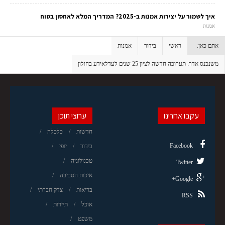
איך לשמור על יצירות אמנות ב-2025? המדריך המלא לאחסון בטוח
אמנות
אתם כאן:
ראשי
בידור
אמנות
משנכנס אדר: תערוכה חדשה לציון 25 שנים לעדלאידע בחולון
עקבו אחרינו
ערוצי תוכן
חדשות
כלכלה
Facebook
בידור
יופי
טכנולוגיה
Twitter
איכות הסביבה
Google+
בריאות
צדק חברתי
RSS
אוכל
תיירות
משפט