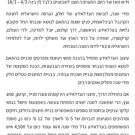
וידאו מאז ועד היום. התערוכה תוצג לשבועיים בלבד (!) בין ה 4/3 – 18/3
מידי שנה, לובשת העדלאידע של חולון, הגרסה הישראלית לחגיגת
הקרנבל הבינלאומית, פנים שונות בהתאם לנושא שנבחר החל מקיבוץ
גלויות בעדלאידע הראשונה, דרך קולנוע, יובל למדינה, ילדי העולם,
קריקטורה, שמירה על כדור הארץ ועד משחקי ילדות, יובל לטלוויזיה
הישראלית וגיבורי ילדות השנה הנוכחית.
עיצוב העדלאידע מתחיל בהכנת מתווי רעיונות ומפרטים טכניים בהתאם
לנושא השנתי הנבחר ומסתיים בשזירת הצבעוניות, הכנת הסקיצות של
המיצגים והתלבושות ובניית תוכנית עבודה. בבניית המיצגים נוטלים חלק
מידי שנה פסלים ואמנים רבים.
אם בתחילת הדרך, מיצגי העדלאידע היו קטנים ונוצרו מנייר, קרטון, ספוג
ועץ, הרי שמשנה לשנה ייצורם התפתח ונעשה באמצעות פיסול בגושי
קלקר ענקיים ובחומרים נוספים המאפשרים בניית מיצגים גדולים, חזקים
ומרהיבים המגיעים לגבהים של 5 מ' ולאורך של 12 מ'. כמו כן, מספר
המשתתפים בעדלאידע גדל מידי שנה והוא עומד כיום על 4,500 איש
בהם: תלמידי בתי ספר, מתנ"סים, להקות מחול מרחבי הארץ, תזמורות,