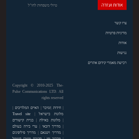
אודות ועזרה
טיולי משפחות לחו"ל
צרו קשר
מדיניות פרטיות
אודות
נגישות
רכישת מאמרי קידום אתרים
Copyright © 2010-2025 The-
Pulse Communications LTD. All
rights reserved
|
חידות
|
זנזיבר
|
האיים המלדיבים
|
מלונות בישראל
|
Travel site
|
מלונות באילת
|
בניית קישורים
|
מדריך דובאי
|
ערי בירה בעולם
|
מדריך ויטנאם
|
מדריך פיליפינים
|
מדריך יפן
|
סקירת מוצרי חשמל