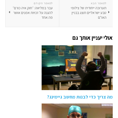
למאמר הבא
למאמר הקודם
תערוכה ייחודית של צילומי
עבר במליאה: ״חוק איה כורם״
טבע ישראליים תוצג בבניין
להגנה על זכויות אמנים אושר
האו"ם
פה אחד
אולי יעניין אותך גם
מה צריך כדי לבנות מחשב גיימינג?