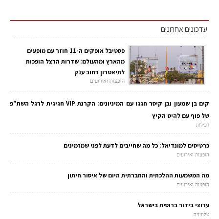
עדכונים אחרונים
פסטיבל אופקים ה-11 חוזר עם מופעים
מהארץ ומהעולם: שדרות הרצל הופכות
לתיאטרון רחוב ענק
הופעות ואירועים
קים בן שמעון ובן קיסר חגגו עם המיניונים: הקרנת VIP חגיגית לרגל השת"פ
של פוף עם להיט הקיץ
רכילות
כרטיסים למונדיאל: כל מה שחייבים לדעת לפני שמזמינים
הופעות ואירועים
מה המשמעות ההלכתית והחברתית היום של איסור חיתון
הופעות ואירועים
ערוצי בידור ברוסית בישראל
טלוויזיה