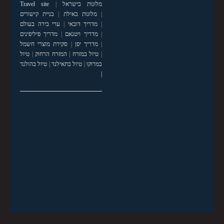
מלונות בישראל
|
Travel site
|
מלונות באילת
|
בניית קישורים
|
מדריך דובאי
|
ערי בירה בעולם
|
מדריך ויטנאם
|
מדריך פיליפינים
|
מדריך יפן
|
סקירת מוצרי חשמל
|
טיול במזרח
|
המזרח הרחוק
|
טיול
במרוקו
|
טיול בתאילנד
|
טיול בהולנד
|