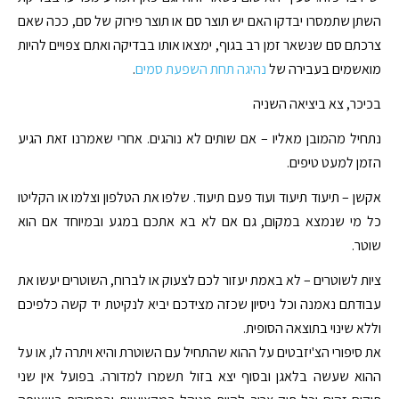
השתן שתמסרו יבדקו האם יש תוצר סם או תוצר פירוק של סם, ככה שאם
צרכתם סם שנשאר זמן רב בגוף, ימצאו אותו בבדיקה ואתם צפויים להיות
מואשמים בעבירה של
נהיגה תחת השפעת סמים
.
בכיכר, צא ביציאה השניה
נתחיל מהמובן מאליו – אם שותים לא נוהגים. אחרי שאמרנו זאת הגיע
הזמן למעט טיפים.
אקשן – תיעוד תיעוד ועוד פעם תיעוד. שלפו את הטלפון וצלמו או הקליטו
כל מי שנמצא במקום, גם אם לא בא אתכם במגע ובמיוחד אם הוא
שוטר.
ציות לשוטרים – לא באמת יעזור לכם לצעוק או לברוח, השוטרים יעשו את
עבודתם נאמנה וכל ניסיון שכזה מצידכם יביא לנקיטת יד קשה כלפיכם
וללא שינוי בתוצאה הסופית.
את סיפורי הצ'יזבטים על ההוא שהתחיל עם השוטרת והיא ויתרה לו, או על
ההוא שעשה בלאגן ובסוף יצא בזול תשמרו למדורה. בפועל אין שני