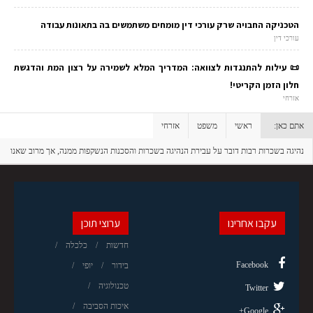
הטכניקה החבויה שרק עורכי דין מומחים משתמשים בה בתאונות עבודה
עורכי דין
📜 עילות להתנגדות לצוואה: המדריך המלא לשמירה על רצון המת והדגשת
חלון הזמן הקריטי!
אזרחי
אתם כאן:
ראשי
משפט
אזרחי
נהיגה בשכרות רבות דובר על עבירת הנהיגה בשכרות והסכנות הנשקפות ממנה, אך מרוב שאנו
עסוקים בלבקר את מי שנתפס בשכרות קצת שכחנו שגם להם יש זכויות.
עקבו אחרינו
ערוצי תוכן
חדשות
כלכלה
Facebook
בידור
יופי
טכנולוגיה
Twitter
איכות הסביבה
Google+