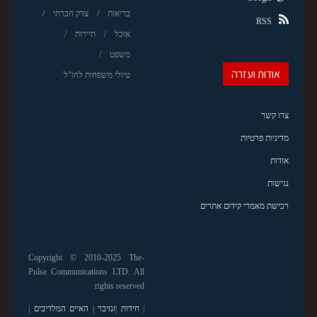
בריאות
צדק חברתי
RSS
אוכל
תיירות
משפט
אודות ועזרה
טיולי משפחות לחו"ל
צרו קשר
מדיניות פרטיות
אודות
נגישות
רכישת מאמרי קידום אתרים
Copyright © 2010-2025 The-
Pulse Communications LTD. All
rights reserved
|
חידות
|
זנזיבר
|
האיים המלדיבים
|