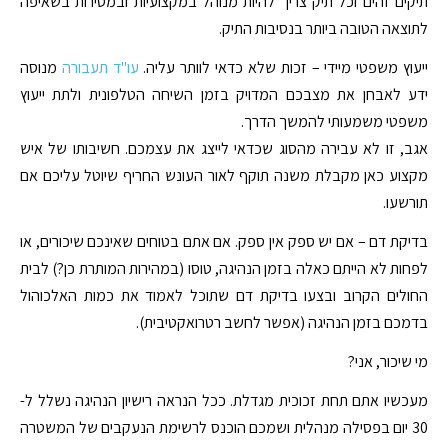
תיקים זהים וכל תיק צריך להיות מנוהל במקצועיות ובמסירות בשאיפה
לתוצאה הטובה ביותר בנסיבות התיק.
ייעוץ משפטי מיידי – זכות שלא כדאי לוותר עליה.
עו"ד תעבורה
מנוסה
ידע לאבחן את מצבכם המדויק בזמן השיחה הטלפונית ולתת ייעוץ
משפטי משמעותי להמשך הדרך.
אגב, זו לא עבירה מהסוג שכדאי לייצג את עצמכם. חשיבותו של איש
מקצוע כאן מקבלת משנה תוקף לאור העונש החריף שיוטל עליכם אם
תורשעו.
בדיקת דם – אם יש ספק אין ספק. אם אתם בטוחים שאינכם שיכורים, או
לפחות לא הייתם כאלה בזמן הנהיגה, טוסו (במהירות המותרת כן?) לבית
החולים הקרוב ובצעו בדיקת דם שתוכל לאמוד את כמות האלכוהול
בדמכם בזמן הנהיגה (אפשר לחשב רטרואקטיבית).
מי שיכור, אני?
מעכשיו אתם תחת זכוכית מגדלת. ככל הנראה רישיון הנהיגה נשלל ל-
30 יום בפסילה מנהלית ושמכם הוכנס לרשימת הנעקבים של המשטרה