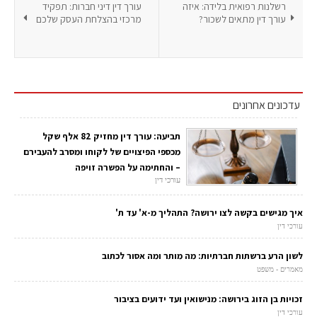
רשלנות רפואית בלידה: איזה
עורך דין דיני חברות: תפקיד
עורך דין מתאים לשכור?
מרכזי בהצלחת העסק שלכם
עדכונים אחרונים
תביעה: עורך דין מחזיק 82 אלף שקל
מכספי הפיצויים של לקוחו ומסרב להעבירם
– והחתימה על הפשרה זויפה
עורכי דין
איך מגישים בקשה לצו ירושה? התהליך מ-א' עד ת'
עורכי דין
לשון הרע ברשתות חברתיות: מה מותר ומה אסור לכתוב
מאמרים - משפט
זכויות בן הזוג בירושה: מנישואין ועד ידועים בציבור
עורכי דין