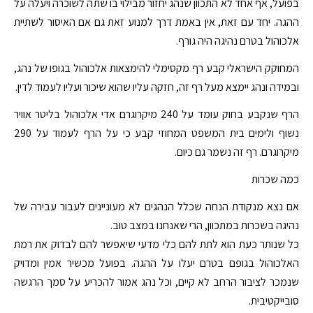
בפועל, אף אחד לא התכוון שנהג יחזור מבילוי בו שתה לשוכרה ויעלה על
ההגה. יחד עם זאת, אין באמת דרך למנוע זאת גם אם האיסור לשתיית
אלכוהול בטרם נהיגה היה גורף.
המחוקק הישראלי קבע רף מקסימלי להימצאות אלכוהול בגופו של נהג,
ובמידה ונהג יימצא מעל רף זה, חזקה עליו שהוא שיכור ועליו לעמוד לדין.
הרף שנקבע בחוק עומד על 240 מיקרוגרם אדי אלכוהול בליטר אוויר
נשוף ולימים בית המשפט המחוזי קבע כי על הרף לעמוד על 290
מיקרוגרם. רף זה נשמר גם כיום.
כמה שכרות
אם נצא מנקודת הנחה שכלל הנהגים לא מעוניינים לעבור עבירה של
נהיגה בשכרות במתכוון, הרי שאנחנו במצב טוב.
כל שנותר כעת הוא לתת להם כלי מדעי שיאפשר להם לבדוק את רמת
האלכוהול בגופם בטרם יעלו על ההגה. בפועל מכשיר אמין ומדויק
שנמכר לציבור הרחב לא קיים, וכל נהג אמור להכריע על סמך הרגשה
סובייקטיבית.