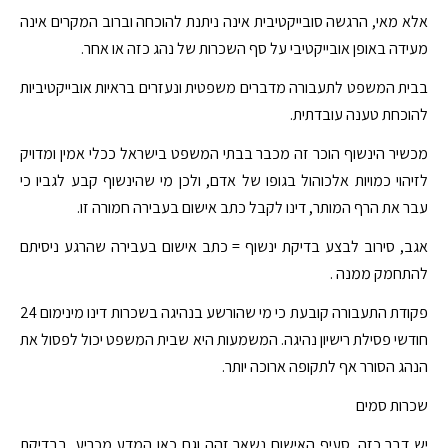
אלא מאי, הרגשה סובייקטיבית אינה ניתנת להוכחה וברוב המקרים אינה
מעידה באופן אובייקטיבי על סף השכרות של נהג כזה או אחר.
בבית המשפט לתעבורה מדברים משפטית ונעזרים בראיות אובייקטיביות
להוכחת טענה עובדתית.
מכשיר הינשוף הוכר זה מכבר בבתי המשפט בישראל ככלי אמין ומדויק
לזיהוי כמויות אלכוהול בגופו של אדם, ולכן מי שהינשוף קבע לגביו כי
עבר את הרף המותר, דינו לקבל כתב אישום בעבירה חמורה זו.
אגב, סירוב לבצע בדיקת ינשוף = כתב אישום בעבירה שהרגע ניסיתם
להתחמק ממנה .
פקודת התעבורה קובעת כי מי שהורשע בנהיגה בשכרות דינו מינימום 24
חודשי פסילת רישיון נהיגה. המשמעות היא שבית המשפט יכול לפסול את
הנהג הסורר אף לתקופה ארוכה יותר.
שכרות סמים
יש דבר כזה. סעיף האישום נשאר זהה וגם כאן המדע מכריע. בבדיקת