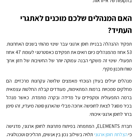
בתקופות של אי-ודאות.
האם המנהלים שלכם מוכנים לאתגרי
העתיד?
תפקיד ההנהלה בבניית חוסן ארגוני עבר שינוי מהותי בשנים האחרונות.
53 אחוז
מהמנהלים כיום רואים את תפקידם כאסטרטגי לעומת 47 אחוז
תפעולי. שינוי זה משקף הבנה עמוקה יותר של החשיבות של חזון ארוך
טווח ותכנון מקיף.
מנהלים יעילים בעידן הנוכחי מאמצים שלושה עקרונות מרכזיים. הם
מחלקים סמכויות ברמות המתאימות, מעודדים קבלת החלטות עצמאית
ברמה התפעולית ומקפידים על מדידה ובקרה מתמדת. כאשר מנהל
בכיר מסוגל לצאת לחופשה ארוכה מבלי שהארגון סוטה מיעדיו, זהו סימן
ברור לחוסן ארגוני איכותי.
חברת ELEMENTS, המתמחה בפיתוח פתרונות לחוסן ארגוני, מדגישה
כי
הצלחת חוסן ארגוני
תלויה בשילוב נכון בין אנשים, תהליכים וטכנולוגיה.