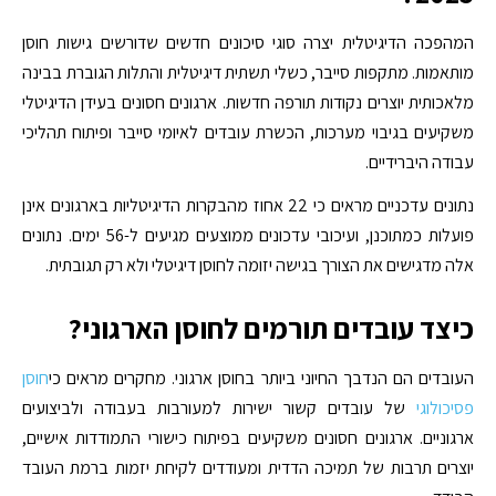
המהפכה הדיגיטלית יצרה סוגי סיכונים חדשים שדורשים גישות חוסן
מותאמות. מתקפות סייבר, כשלי תשתית דיגיטלית והתלות הגוברת בבינה
מלאכותית יוצרים נקודות תורפה חדשות. ארגונים חסונים בעידן הדיגיטלי
משקיעים בגיבוי מערכות, הכשרת עובדים לאיומי סייבר ופיתוח תהליכי
עבודה היברידיים.
נתונים עדכניים מראים כי
22 אחוז
מהבקרות הדיגיטליות בארגונים אינן
פועלות כמתוכנן, ועיכובי עדכונים ממוצעים מגיעים ל-56 ימים. נתונים
אלה מדגישים את הצורך בגישה יזומה לחוסן דיגיטלי ולא רק תגובתית.
כיצד עובדים תורמים לחוסן הארגוני?
העובדים הם הנדבך החיוני ביותר בחוסן ארגוני. מחקרים מראים כי
חוסן
פסיכולוגי
של עובדים קשור ישירות למעורבות בעבודה ולביצועים
ארגוניים. ארגונים חסונים משקיעים בפיתוח כישורי התמודדות אישיים,
יוצרים תרבות של תמיכה הדדית ומעודדים לקיחת יזמות ברמת העובד