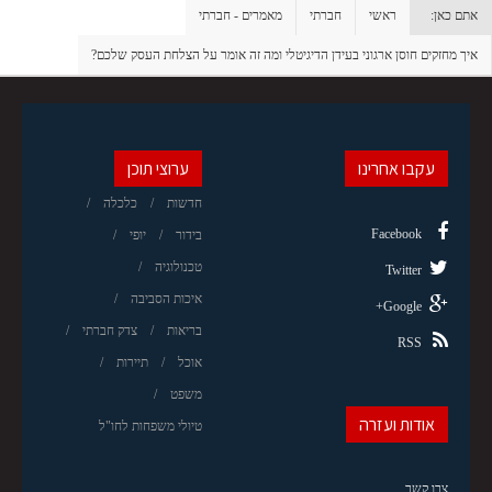
אתם כאן:
ראשי
חברתי
מאמרים - חברתי
איך מחזקים חוסן ארגוני בעידן הדיגיטלי ומה זה אומר על הצלחת העסק שלכם?
עקבו אחרינו
ערוצי תוכן
חדשות
כלכלה
Facebook
בידור
יופי
טכנולוגיה
Twitter
איכות הסביבה
Google+
בריאות
צדק חברתי
RSS
אוכל
תיירות
משפט
אודות ועזרה
טיולי משפחות לחו"ל
צרו קשר