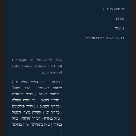
מדיניות פרטיות
אודות
נגישות
רכישת מאמרי קידום אתרים
Copyright © 2010-2025 The-
Pulse Communications LTD. All
rights reserved
|
חידות
|
זנזיבר
|
האיים המלדיבים
|
מלונות בישראל
|
Travel site
|
מלונות באילת
|
בניית קישורים
|
מדריך דובאי
|
ערי בירה בעולם
|
מדריך ויטנאם
|
מדריך פיליפינים
|
מדריך יפן
|
סקירת מוצרי חשמל
|
טיול במזרח
|
המזרח הרחוק
|
טיול
במרוקו
|
טיול בתאילנד
|
טיול בהולנד
|