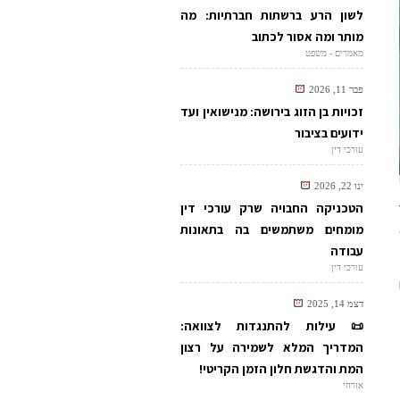
לשון הרע ברשתות חברתיות: מה
מותר ומה אסור לכתוב
מאמרים - משפט
פבר 11, 2026
זכויות בן הזוג בירושה: מנישואין ועד
ידועים בציבור
עורכי דין
ינו 22, 2026
הטכניקה החבויה שרק עורכי דין
מומחים משתמשים בה בתאונות
עבודה
עורכי דין
דצמ 14, 2025
2
📜 עילות להתנגדות לצוואה:
המדריך המלא לשמירה על רצון
המת והדגשת חלון הזמן הקריטי!
אזרחי