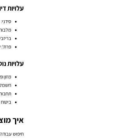
עלויות די
סידני: שכירות ד
מלבורן: שכירות
בריזביין: שכירו
פרת': שכירות די
עלויות נו
מזון ומשקאות: 0
חשמל ומים: 0
תחבורה ציבורי
ביטוח בריאות 
איך מוצ
חיפוש עבודה 