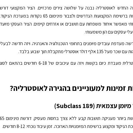
ה החדש לאוסטרליה נבנה על שלושה צירים מרכזיים. הציר המקצועי דורש
מועמדים להיות ברשימת המקצועות הנדרשים ולצבור מינימום 65 נקודות במערכת הניקוד.
 מאפשר איחוד משפחות עם תושבים או אזרחים קיימים. הציר העסקי מיועד
לי עסקים עם הון משמעותי.
שה מעדפת עובדים מיומנים בתחומי הטכנולוגיה והאנרגיה. ויזה חדשה לבעלי
 אלף דולר אוסטרלי מתקבלת תוך שבוע בלבד.
הרשות האוסטרלית מעבדת כיום בקשות ויזה עם עיכובים של 6-18 חודשים בהתאם לסוג
ות זמינות למעוניינים בהגירה לאוסטרליה?
ן עצמאית (Subclass 189)
הויזה המבוקשת ביותר מעניקה תושבות קבע ללא צורך בחסות מעסיק. דורשת מינימו
ניקוד ומקצוע ברשימת המיומנויות הארוכה. זמן עיבוד נוכחי: 8-12 חודשים.