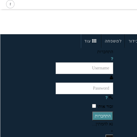
ידור
למשפחה
עוד
התחברות
זכור אותי
התחברות
נא להמתין...
×