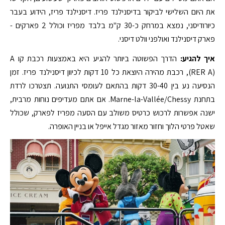
את היום השלישי לביקור בדיסנילנד פריז. דיסנילנד פריז, הידוע בעבר
כיורודיסני, נמצא במרחק כ-30 ק"מ בלבד מפריז וכולל 2 פארקים -
פארק דיסנילנד ואולפני וולט דיסני.
איך להגיע:
הדרך הפשוטה ביותר להגיע היא באמצעות רכבת קו A
(RER A), רכבת מהירה היוצאת כל 10 דקות לכיוון דיסנילנד פריז. זמן
הנסיעה נע בין 30-40 דקות בהתאם לעומסי התנועה. תצטרכו לרדת
בתחנת Marne-la-Vallée/Chessy. אם אתם מעדיפים נוחות מרבית,
ישנה אפשרות לרכוש כרטיס משולב עם הסעה מפריז לפארק, שכולל
שאטל פרטי הלוך וחזור מאזור מגדל אייפל או בניין האופרה.