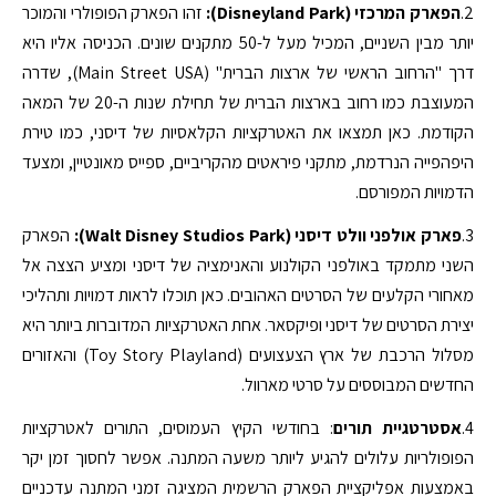
2.
הפארק המרכזי (Disneyland Park):
זהו הפארק הפופולרי והמוכר
יותר מבין השניים, המכיל מעל ל-50 מתקנים שונים. הכניסה אליו היא
דרך "הרחוב הראשי של ארצות הברית" (Main Street USA), שדרה
המעוצבת כמו רחוב בארצות הברית של תחילת שנות ה-20 של המאה
הקודמת. כאן תמצאו את האטרקציות הקלאסיות של דיסני, כמו טירת
היפהפייה הנרדמת, מתקני פיראטים מהקריביים, ספייס מאונטיין, ומצעד
הדמויות המפורסם.
3.
פארק אולפני וולט דיסני (Walt Disney Studios Park):
הפארק
השני מתמקד באולפני הקולנוע והאנימציה של דיסני ומציע הצצה אל
מאחורי הקלעים של הסרטים האהובים. כאן תוכלו לראות דמויות ותהליכי
יצירת הסרטים של דיסני ופיקסאר. אחת האטרקציות המדוברות ביותר היא
מסלול הרכבת של ארץ הצעצועים (Toy Story Playland) והאזורים
החדשים המבוססים על סרטי מארוול.
4.
אסטרטגיית תורים
: בחודשי הקיץ העמוסים, התורים לאטרקציות
הפופולריות עלולים להגיע ליותר משעה המתנה. אפשר לחסוך זמן יקר
באמצעות אפליקציית הפארק הרשמית המציגה זמני המתנה עדכניים