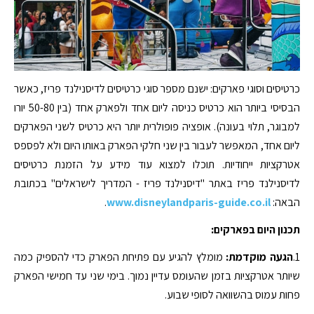
כרטיסים וסוגי פארקים: ישנם מספר סוגי כרטיסים לדיסנילנד פריז, כאשר
הבסיסי ביותר הוא כרטיס כניסה ליום אחד ולפארק אחד (בין 50-80 יורו
למבוגר, תלוי בעונה). אופציה פופולרית יותר היא כרטיס לשני הפארקים
ליום אחד, המאפשר לעבור בין שני חלקי הפארק באותו היום ולא לפספס
אטרקציות ייחודיות. תוכלו למצוא עוד מידע על הזמנת כרטיסים
לדיסנילנד פריז באתר "דיסנילנד פריז - המדריך לישראלים" בכתובת
הבאה:
www.disneylandparis-guide.co.il
.
תכנון היום בפארקים:
1.
הגעה מוקדמת:
מומלץ להגיע עם פתיחת הפארק כדי להספיק כמה
שיותר אטרקציות בזמן שהעומס עדיין נמוך. בימי שני עד חמישי הפארק
פחות עמוס בהשוואה לסופי שבוע.