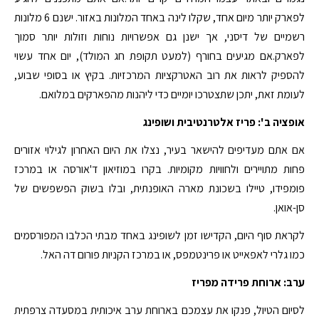
לפארק יותר מיום אחד, שקלו לינה באחד המלונות באזור. ישנם 6 מלונות
רשמיים של דיסני, אך ישנן גם אפשרויות נוחות וזולות יותר סמוך
לפארק.אם מגיעים בחורף (למעט תקופת חג המולד), יום אחד עשוי
להספיק לראות את רוב האטרקציות המרכזיות. בקיץ או בסופי שבוע,
לעומת זאת, יתכן שתצטרכו יומיים כדי ליהנות מהפארקים במלואם.
אופציה ב': פריז אלטרנטיבית ושופינג
אם אתם מעדיפים להישאר בעיר, נצלו את היום האחרון לגילוי אזורים
פחות מתויירים ולחוויות מקומיות. בקרו במוזיאון ד'אורסה או במרכז
פומפידו, טיילו בשכונת מארה האופנתית, ובלו בשוק הפשפשים של
סן-אואן.
לקראת סוף היום, הקדישו זמן לשופינג באחד מבתי הכלבו המפורסמים
כמו גלרי לאפאייט או פרינטמפס, או במרכז הקניות פורום דה האל.
ערב: ארוחת פרידה מפריז
לסיום הטיול, פנקו את עצמכם בארוחת ערב איכותית במסעדה צרפתית