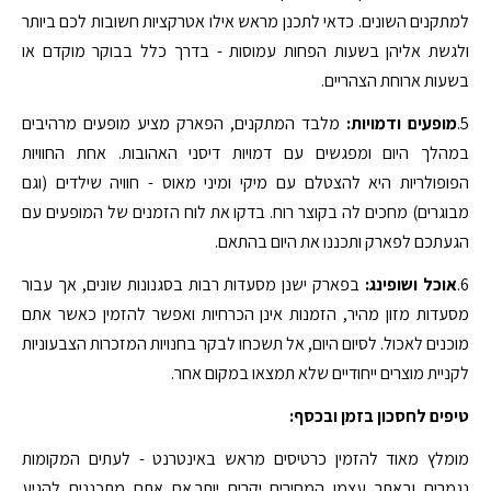
למתקנים השונים. כדאי לתכנן מראש אילו אטרקציות חשובות לכם ביותר
ולגשת אליהן בשעות הפחות עמוסות - בדרך כלל בבוקר מוקדם או
בשעות ארוחת הצהריים.
5.
מופעים ודמויות:
מלבד המתקנים, הפארק מציע מופעים מרהיבים
במהלך היום ומפגשים עם דמויות דיסני האהובות. אחת החוויות
הפופולריות היא להצטלם עם מיקי ומיני מאוס - חוויה שילדים (וגם
מבוגרים) מחכים לה בקוצר רוח. בדקו את לוח הזמנים של המופעים עם
הגעתכם לפארק ותכננו את היום בהתאם.
6.
אוכל ושופינג:
בפארק ישנן מסעדות רבות בסגנונות שונים, אך עבור
מסעדות מזון מהיר, הזמנות אינן הכרחיות ואפשר להזמין כאשר אתם
מוכנים לאכול. לסיום היום, אל תשכחו לבקר בחנויות המזכרות הצבעוניות
לקניית מוצרים ייחודיים שלא תמצאו במקום אחר.
טיפים לחסכון בזמן ובכסף:
מומלץ מאוד להזמין כרטיסים מראש באינטרנט - לעתים המקומות
נגמרים ובאתר עצמו המחירים יקרים יותר.אם אתם מתכננים להגיע