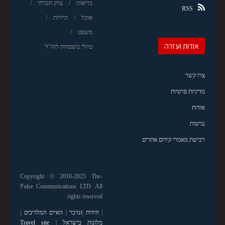
בריאות
צדק חברתי
RSS
אוכל
תיירות
משפט
אודות ועזרה
טיולי משפחות לחו"ל
צרו קשר
מדיניות פרטיות
אודות
נגישות
רכישת מאמרי קידום אתרים
Copyright © 2010-2025 The-
Pulse Communications LTD. All
rights reserved
|
חידות
|
זנזיבר
|
האיים המלדיבים
|
מלונות בישראל
|
Travel site