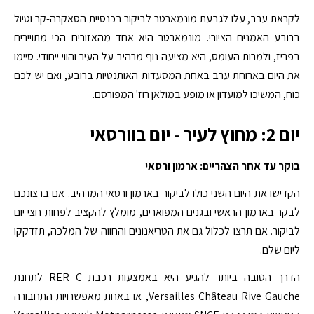
לקראת ערב, עלו לגבעת מונמארטר לביקור בכנסיית הסאקרה-קר וטיול
ברובע האמנים הציורי. מונמארטר היא אחד מהאזורים הכי מתויירים
בפריז, ולמרות העומס, היא מציעה נוף מרהיב על העיר והווי ייחודי. סיימו
את היום בארוחת ערב באחת המסעדות האותנטיות ברובע, ואם יש לכם
כוח, המשיכו למועדון או מופע במולאן רוז' המפורסם.
יום 2: מחוץ לעיר - יום בוורסאי
בוקר עד אחר הצהריים: ארמון ורסאי
הקדישו את היום השני כולו לביקור בארמון ורסאי המרהיב. אם ברצונכם
לבקר בארמון הראשי ובגנים המפוארים, מומלץ להקציב לפחות חצי יום
לביקור. אם תרצו לכלול גם את הטריאנונים והחווה של המלכה, תזדקקו
ליום שלם.
הדרך הטובה ביותר להגיע היא באמצעות רכבת RER C לתחנת
Versailles Château Rive Gauche, או באחת מאפשרויות התחבורה