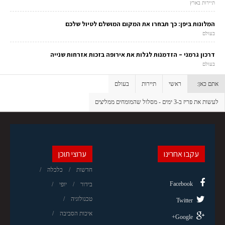
תיירות בארץ
המלונות ביפן: כך תבחרו את המקום המושלם לטיול שלכם
בעולם
דרכון גרמני – הזדמנות לגלות את אירופה בזכות אזרחות שנייה
בעולם
אתם כאן:
ראשי
תיירות
בעולם
לעשות את פריז ב-3 ימים - מסלול שהמומחים ממליצים
עקבו אחרינו
ערוצי תוכן
חדשות
כלכלה
Facebook
בידור
יופי
טכנולוגיה
Twitter
איכות הסביבה
Google+