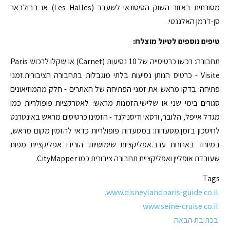
מסורתית באזור השוק הסיטונאי לשעבר (Les Halles) או בבולבאר
סן-ז'רמן האלגנטי.
טיפים נוספים לטיול מוצלח:
תחבורה: רכשו כרטיסייה של 10 נסיעות (Carnet) או שקלו לרכוש Paris
Visite - כרטיס הנותן נסיעות בלתי מוגבלות בתחבורה הציבורית.זמני
פתיחה: בדקו מראש את זמני הפתיחה של האתרים - חלק מהמוזיאונים
סגורים בימי שני או שלישי.הזמנות מראש: לאטרקציות פופולריות כמו
מגדל אייפל, הלובר, ורסאי ודיסנילנד - הזמינו כרטיסים מראש באינטרנט
לחיסכון בזמן.מסעדות: במסעדות פופולריות כדאי להזמין מקום מראש,
במיוחד בארוחת ערב.אפליקציות שימושיות: הורידו אפליקציית מפות
שעובדת אופליין ואפליקציית תחבורה ציבורית כמו CityMapper.
Tags:
www.disneylandparis-guide.co.il.
www.seine-cruise.co.il
בכתובת הבאה