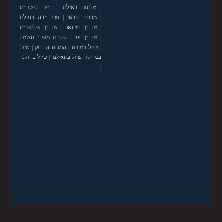
|
מלונות באילת
|
בניית קישורים
|
מדריך דובאי
|
ערי בירה בעולם
|
מדריך ויטנאם
|
מדריך פיליפינים
|
מדריך יפן
|
סקירת מוצרי חשמל
|
טיול במזרח
|
המזרח הרחוק
|
טיול
במרוקו
|
טיול בתאילנד
|
טיול בהולנד
|