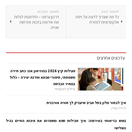
למאמר הבא
למאמר הקודם
כל מה שצריך לדעת על ויזות
דרכון גרמני – הזדמנות לגלות
אלקטרוניות למזרח
את אירופה בזכות אזרחות
שנייה
עדכונים אחרונים
פעילות קיץ 2026 במוזיאון אנו: כתב חידה
משפחתי, סיפורי סבתא וסדנת יצירה – כלול
במחיר הכניסה
טיולים למשפחה
איך לבחור מלון בתל אביב שיעניק לך חוויה אורבנית
תיירות בארץ
נופש בריאותי באירופה: איך חבילות ספא משפרות את איכות החיים בגיל
השלישי