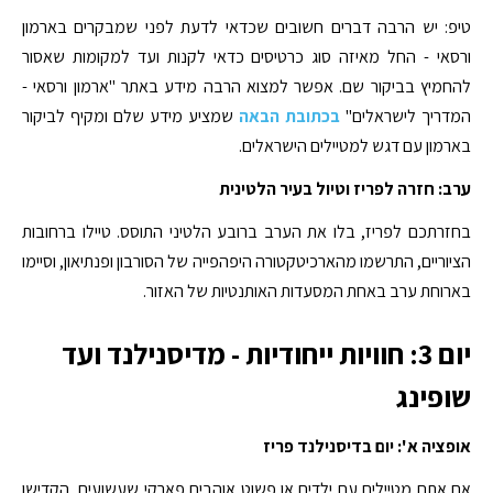
טיפ: יש הרבה דברים חשובים שכדאי לדעת לפני שמבקרים בארמון
ורסאי - החל מאיזה סוג כרטיסים כדאי לקנות ועד למקומות שאסור
להחמיץ בביקור שם. אפשר למצוא הרבה מידע באתר "ארמון ורסאי -
המדריך לישראלים"
בכתובת הבאה
שמציע מידע שלם ומקיף לביקור
בארמון עם דגש למטיילים הישראלים.
ערב: חזרה לפריז וטיול בעיר הלטינית
בחזרתכם לפריז, בלו את הערב ברובע הלטיני התוסס. טיילו ברחובות
הציוריים, התרשמו מהארכיטקטורה היפהפייה של הסורבון ופנתיאון, וסיימו
בארוחת ערב באחת המסעדות האותנטיות של האזור.
יום 3: חוויות ייחודיות - מדיסנילנד ועד
שופינג
אופציה א': יום בדיסנילנד פריז
אם אתם מטיילים עם ילדים או פשוט אוהבים פארקי שעשועים, הקדישו