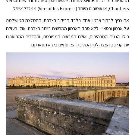
הנוספות כמו רכבת SNCF מתחנת Motparnesse לתחנת Versallies
Chantiers, או אוטובוס מיוחד (Versailles Express) ממגדל אייפל.
אם צריך לבחור ארמון אחד בלבד בביקור בצרפת, ההמלצה המושלמת
על ארמון ורסאי - ללא ספק הארמון המרשים ביותר בצרפת ואולי בעולם
כולו. הגנים המרהיבים, אולם המראות המפורסם, והחדרים המפוארים
יעניקו לכם הצצה לחיי המלוכה הצרפתיים בשיא תפארתם.