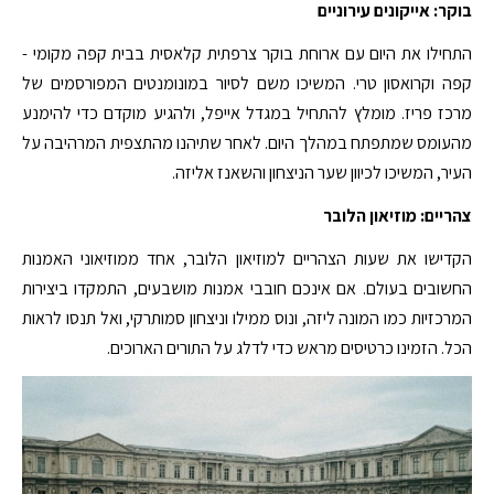
בוקר: אייקונים עירוניים
התחילו את היום עם ארוחת בוקר צרפתית קלאסית בבית קפה מקומי -
קפה וקרואסון טרי. המשיכו משם לסיור במונומנטים המפורסמים של
מרכז פריז. מומלץ להתחיל במגדל אייפל, ולהגיע מוקדם כדי להימנע
מהעומס שמתפתח במהלך היום. לאחר שתיהנו מהתצפית המרהיבה על
העיר, המשיכו לכיוון שער הניצחון והשאנז אליזה.
צהריים: מוזיאון הלובר
הקדישו את שעות הצהריים למוזיאון הלובר, אחד ממוזיאוני האמנות
החשובים בעולם. אם אינכם חובבי אמנות מושבעים, התמקדו ביצירות
המרכזיות כמו המונה ליזה, ונוס ממילו וניצחון סמותרקי, ואל תנסו לראות
הכל. הזמינו כרטיסים מראש כדי לדלג על התורים הארוכים.