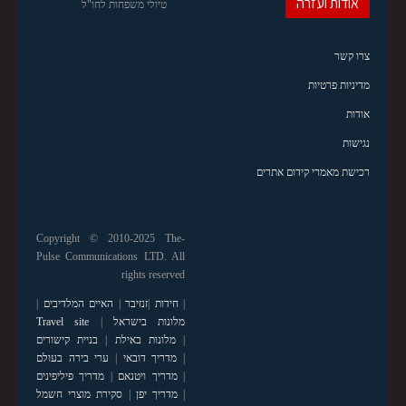
אודות ועזרה
טיולי משפחות לחו"ל
צרו קשר
מדיניות פרטיות
אודות
נגישות
רכישת מאמרי קידום אתרים
Copyright © 2010-2025 The-
Pulse Communications LTD. All
rights reserved
|
חידות
|
זנזיבר
|
האיים המלדיבים
|
מלונות בישראל
|
Travel site
|
מלונות באילת
|
בניית קישורים
|
מדריך דובאי
|
ערי בירה בעולם
|
מדריך ויטנאם
|
מדריך פיליפינים
|
מדריך יפן
|
סקירת מוצרי חשמל