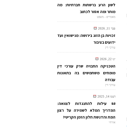
לשון הרע ברשתות חברתיות: מה
מותר ומה אסור לכתוב
מאמרים - משפט
פבר 11, 2026
זכויות בן הזוג בירושה: מנישואין ועד
ידועים בציבור
עורכי דין
ינו 22, 2026
הטכניקה החבויה שרק עורכי דין
מומחים משתמשים בה בתאונות
עבודה
עורכי דין
דצמ 14, 2025
📜 עילות להתנגדות לצוואה:
המדריך המלא לשמירה על רצון
המת והדגשת חלון הזמן הקריטי!
אזרחי