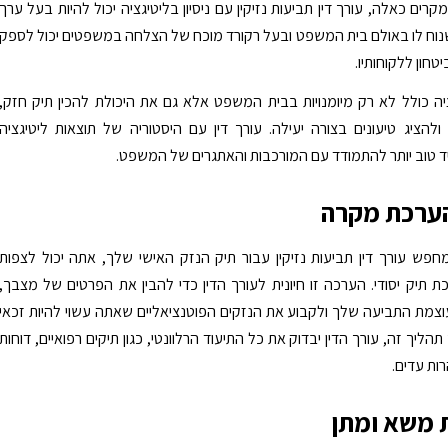
קרים כאלה, עורך דין תביעות נזיקין עם ניסיון בליטיגציה יכול להיות בעל ערך
 שנוח לו באולם בית המשפט ובעל רקורד מוכח של הצלחה במשפטים יכול לספק
יטחון ללקוחותיו.
גציה כולל לא רק מיומנויות בבית המשפט אלא גם את היכולת להכין תיק חזק,
ולהציג טיעונים בצורה יעילה. עורך דין עם היסטוריה של תוצאות ליטיגציה
ד טוב יותר להתמודד עם המורכבות והאתגרים של המשפט.
הערכת מקרה
ש עורך דין תביעות נזיקין עבור תיק הנזק האישי שלך, אתה יכול לצפות
 תיק יסודי. הערכה זו חיונית לעורך הדין כדי להבין את הפרטים של מצבך,
צמת התביעה שלך ולקבוע את הנזקים הפוטנציאליים שאתה עשוי להיות זכאי
ליך זה, עורך הדין יבדוק את כל התיעוד הרלוונטי, כגון תיקים רפואיים, דוחות
ות עדים.
 משא ומתן