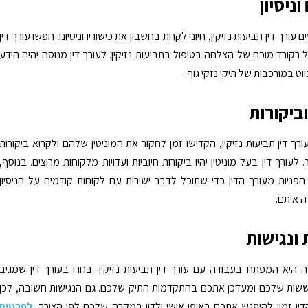
וניסיון
ורך דין תביעות נזיקין, חיוני לקחת בחשבון את כישוריו וניסיונו. חפשו עורך דין
 רקורד מוכח של הצלחה בטיפול בתביעות נזיקין. לעורך דין מנוסה יהיה הידע
ווט במורכבות של תיקי נזקי גוף.
וביקורות
רך דין תביעות נזיקין, הקדישו זמן לחקור את המוניטין שלהם ולקרוא ביקורות
לעורך דין בעל מוניטין יהיו ביקורות חיוביות ועדויות מלקוחות מרוצים. בנוסף,
ניות מעורך הדין כדי שתוכל לדבר ישירות עם לקוחות קודמים על הניסיון
 איתם.
ונגישות
 היא המפתח בעבודה עם עורך דין תביעות נזיקין. בחרו בעורך דין שמגיב
שות שלכם ומעדכן אתכם בהתקדמות התיק שלכם. גם הנגישות חשובה, לכן
דין זמין להיפגש אתכם באופן אישי ולדון במקרה שלכם לפי הצורך.
לפרטים