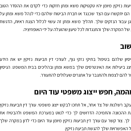
יעות נזיקין מיומן יהיו טקטיקות משא ומתן חזקות כדי לקדם את ההסדר הטוב
 הם יתקשרו עם הצד שכנגד או חברת הביטוח שלהם כדי לנהל משא ומתן על
וגן עבור הנזקים שלך. תהליך משא ומתן זה עשוי לכלול הצגת ראיות, הדגשת
 של המקרה שלך והתנגדות לכל טיעון שהועלה על ידי האופוזיציה.
שוב
יון שלהם בטיפול בתיקי נזקי גוף, לעורכי דין תביעות נזיקין יש את הידע
יצג ביעילות את האינטרסים שלך במשא ומתן ובהליכים בבית המשפט. הניסיון
להם לצפות ולהתגבר על אתגרים שעלולים להתעורר.
מה, חפש ייצוג משפטי עוד היום
ב רשלנות של צד אחר, אל תחכו לבקש ייצוג משפטי. עורך דין תביעות נזיקין
ת ההכוונה והתמיכה הדרושים לך כדי לנווט במערכת המשפט ולהבטיח את
לך. צור קשר עם עורך דין תביעות נזיקין מיומן עוד היום כדי לדון במקרה שלך
ל האפשרויות שלך להגשת תביעת נזיקין.