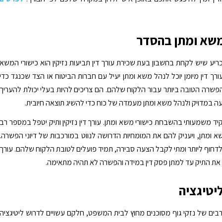
משא ומתן בהסדר
יע שיש לקחת בחשבון בעת שכירת עורך דין תביעות נזיקין הוא כישורי המשא
ורך דין מיומן יוכל לנהל משא ומתן יעיל עם חברות הביטוח או הצד שכנגד כדי
שרה הטובה ביותר עבור הלקוח שלהם. הם צריכים להיות בעלי יכולת להעריך
עה במדויק ולנהל משא ומתן מעמדה של כוח כדי להשיג תוצאה חיובית.
קיד משמעותי בהשבחת כישורי משא ומתן. עורך דין נזיקין ותיק יטפל במספר רב
א ומתן, ויעניק להם את המומחיות הדרושה לנווט במורכבות של דיוני הפשרה.
 לדחוף ליותר ומתי לקבל הצעה סבירה, תמיד פועלים לטובת הלקוח שלהם. עורך
נהל את התיק עד למתן פסק דין במידה והפשרה לא תהיה מתאימה.
ליטיגציה
בים של נזקי גוף מסוכנים מחוץ לבית המשפט, חלקם עשויים לדרוש ליטיגציה