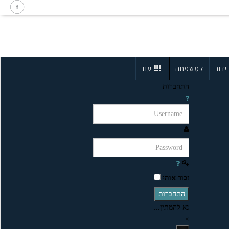
ידור
למשפחה
עוד
התחברות
זכור אותי
התחברות
נא להמתין...
×