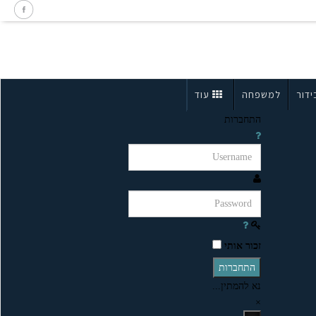
ידור
למשפחה
עוד
התחברות
זכור אותי
התחברות
נא להמתין...
×