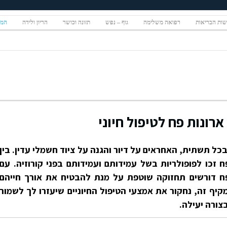
ות הבריאות
רפואה משלימה
גוף – נפש
תזונה וכושר
הריון ולידה
המגז
רונות פח לטיפול חיוני
בכל תשתית, האחראים על דיור והגנה על ציוד חשמלי עדין. בין
ח זכו לפופולריות בשל עמידותם ועמידותם בפני קורוזיה. עם
 פח דורשים תחזוקה שוטפת על מנת להבטיח את אורך חייהם
קיף זה, נחקור את אמצעי הטיפול החיוניים שיעזרו לך לשמור
צורה יעילה.