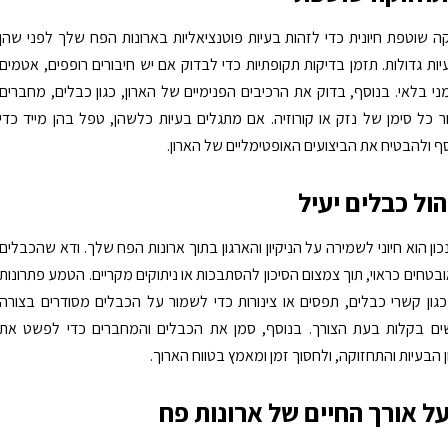
ה שוטפת חיונית כדי לזהות בעיות פוטנציאליות בארונות הפח שלך לפני שהן
ות גדולות. תזמן בדיקות תקופתיות כדי לבדוק אם יש חיבורים רופפים, אטמים
מני בלאי. בנוסף, בדוק את הרכיבים הפנימיים של הארון, כגון כבלים, מחברים
ר כל סימן של נזק או קורוזיה. אם מתגלים בעיות כלשהן, טפל בהן מייד כדי
סף ולהבטיח את הביצועים האופטימליים של הארון.
הול כבלים יעיל
כון הוא חיוני לשמירה על הניקיון והארגון בתוך ארונות הפח שלך. ודא שהכבלים
בטחים כראוי, תוך צמצום הסיכון להסתבכות או ניתוקים מקריים. הטמע פתרונות
כגון קשרי כבלים, תפסים או צינורות כדי לשמור על הכבלים מסודרים בצורה
שים בקלות בעת הצורך. בנוסף, סמן את הכבלים והמחברים כדי לפשט את
 הבעיות והתחזוקה, ולחסוך זמן ומאמץ בטווח הארוך.
ל אורך החיים של ארונות פח