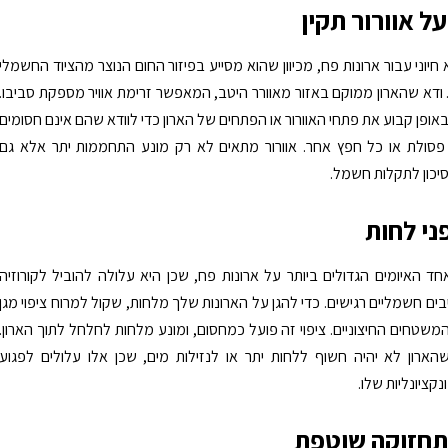
ל אוורור תקין
וא חיוני עבור ארונות פח, מכיוון שהוא מסייע בפיזור החום הנוצר מהציוד החשמלי
 ודא שהארון ממוקם באזור מאוורר היטב, המאפשר זרימת אוויר מספקת סביבו.
אופן קבוע את פתחי האוורור או הפתחים של הארון כדי לוודא שהם אינם חסומים
 פסולת או כל חפץ אחר. אוורור מתאים לא רק מונע התחממות יתר אלא גם
יכון לתקלות חשמל.
ני לחות
חד האיומים הגדולים ביותר על ארונות פח, שכן היא עלולה להוביל לקורוזיה
ים חשמליים רגישים. כדי להגן על הארונות שלך מלחות, שקול למרוח ציפוי מגן
המשטחים החיצוניים. ציפוי זה פועל כמחסום, ומונע מלחות לחלחל לתוך הארון.
הארון לא יהיה חשוף ללחות יתר או לנזילות מים, שכן אלו עלולים לפגוע
קציונליות שלו.
תחזוקה שוטפת