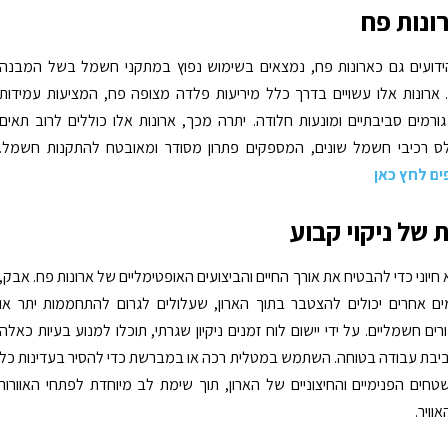
ונות פח
הידועים גם כארונות פח, נמצאים בשימוש נפוץ במתקני חשמל בשל המבנה
ארונות אלו עשויים בדרך כלל מיריעות פלדה מצופה פח, המציעות עמידות
גורמים סביבתיים ומונעות חלודה. יתרה מכך, ארונות אלו כוללים לרוב תאים
ס רכיבי חשמל שונים, המספקים פתרון מסודר ומאובטח להתקנות חשמל.
ים לחץ כאן
 של ניקוי קבוע
א חיוני כדי להבטיח את אורך החיים והביצועים האופטימליים של ארונות פח. אבק,
ים אחרים יכולים להצטבר בתוך הארון, שעלולים לגרום להתחממות יתר או
ם חשמליים. על ידי יישום לוח זמנים ניקיון שגרתי, תוכלו למנוע בעיות כאלה
יבת עבודה בטוחה. השתמש במטלית רכה או במברשת כדי להסיר בעדינות כל
ים הפנימיים והחיצוניים של הארון, תוך שימת לב מיוחדת לפתחי האוורור
אוויר.