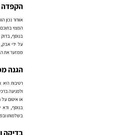
הקפדה ע
אוורור נכון ה
המצוי בתוכם.
בנוסף, בדוק ב
על ידי אבק,
ממזער את הס
הגנה מפ
רטיבות היא א
ולפגיעה ברכיב
או איטום על 
בנוסף, ודא ש
בשלמותו ובפונ
בדיקה ו