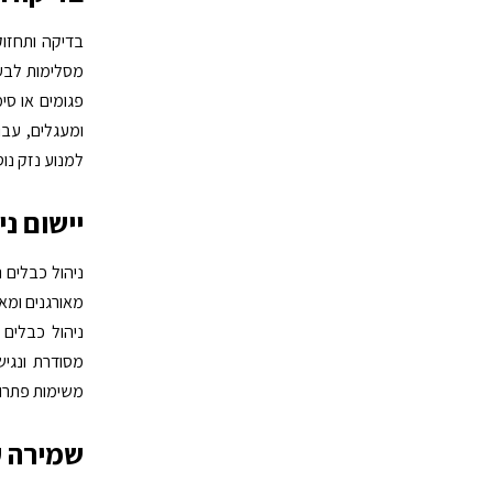
בדיקה ותחזוק
מסלימות לבעי
פגומים או סי
ומעגלים, עבו
למנוע נזק נו
יישום ני
ניהול כבלים נ
מאורגנים ומאו
ניהול כבלים 
מסודרת ונגי
משימות פתרון
שמירה ע