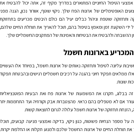
 אמצעי הטיפול החיוניים המתוארים במדריך מקיף זה, אתה יכול להבטיח את
צועים האופטימליים של ארונות הפח שלך. ניקוי שוטף, אוורור נכון, הגנה מפני
ה ותחזוקה שוטפת וניהול כבלים יעיל הם כולם היבטים מכריעים בתחזוקת
על ידי השקעת זמן ומאמץ בטיפול בהם, תוכל להאריך את תוחלת החיים שלהם,
ן ההשבתה ולהבטיח את הבטיחות והאמינות של המתקנים החשמליים שלך.
המכריע בארונות חשמל
יבות עליונה לטיפול ותחזוקה נאותים של ארונות חשמל, במיוחד אלו העשויים
אלו ממלאים תפקיד חיוני בהגנה על רכיבים חשמליים רגישים ובהבטחת תפקוד
ת שונות.
זה בבלוג, חקרנו את המשמעות של ארונות פח ואת הבעיות הפוטנציאליות
ורר אם לא מטפלים בהם כראוי. מהצטברות אבק וקורוזיה ועד התחממות יתר
, הזנחת תחזוקה של ארונות חשמל עלולה לגרום לתוצאות קשות.
 על מספר הנחיות פשוטות, כגון ניקוי, בדיקה ואמצעי מניעה קבועים, תוכלו
את תוחלת החיים של ארונות החשמל שלכם ולמנוע תקלות או החלפות יקרות.