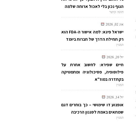
הגוף נכון בלי לאכול ארוחה שלמה
תזונה וכושר
אוג 02, 2026
ישראל פיגא: למה אישור ה-FDA הוא
רק תחילת הדרך של חברות ביומד
המגזין
יול 20, 2026
חיים שפירא: לחשוב אחרת על
פילוסופיה, פסיכולוגיה ומתמטיקה
בקתדרה במוז"א
המגזין
יול 14, 2026
אופנוע דו שימושי – כך בוחרים דגם
שמתאים באמת לסגנון הרכיבה
המגזין