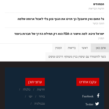
המחודש
חדשות הבריאות
גל החום ואין תיאבון? כך תזינו את הגוף נכון בלי לאכול ארוחה שלמה
תזונה וכושר
ישראל פיגא: למה אישור ה-FDA הוא רק תחילת הדרך של חברות ביומד
המגזין
אתם כאן:
ראשי
בריאות
המגזין
כיצד להתמודד עם שיפוץ בניין משותף: דרכים וטיפים
עקבו אחרינו
ערוצי תוכן
חדשות
כלכלה
Facebook
בידור
יופי
טכנולוגיה
Twitter