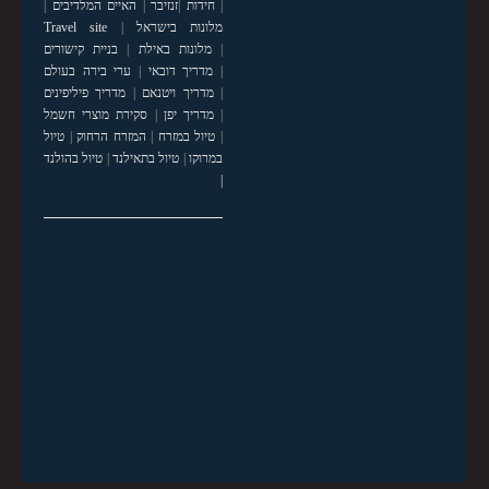
|
חידות
|
זנזיבר
|
האיים המלדיבים
|
מלונות בישראל
|
Travel site
|
מלונות באילת
|
בניית קישורים
|
מדריך דובאי
|
ערי בירה בעולם
|
מדריך ויטנאם
|
מדריך פיליפינים
|
מדריך יפן
|
סקירת מוצרי חשמל
|
טיול במזרח
|
המזרח הרחוק
|
טיול
במרוקו
|
טיול בתאילנד
|
טיול בהולנד
|