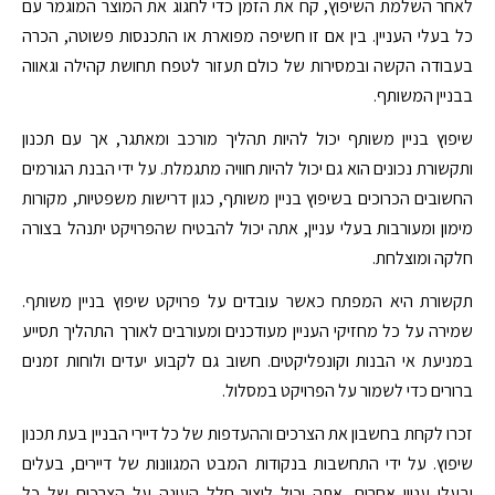
לאחר השלמת השיפוץ, קח את הזמן כדי לחגוג את המוצר המוגמר עם
כל בעלי העניין. בין אם זו חשיפה מפוארת או התכנסות פשוטה, הכרה
בעבודה הקשה ובמסירות של כולם תעזור לטפח תחושת קהילה וגאווה
בבניין המשותף.
שיפוץ בניין משותף יכול להיות תהליך מורכב ומאתגר, אך עם תכנון
ותקשורת נכונים הוא גם יכול להיות חוויה מתגמלת. על ידי הבנת הגורמים
החשובים הכרוכים בשיפוץ בניין משותף, כגון דרישות משפטיות, מקורות
מימון ומעורבות בעלי עניין, אתה יכול להבטיח שהפרויקט יתנהל בצורה
חלקה ומוצלחת.
תקשורת היא המפתח כאשר עובדים על פרויקט שיפוץ בניין משותף.
שמירה על כל מחזיקי העניין מעודכנים ומעורבים לאורך התהליך תסייע
במניעת אי הבנות וקונפליקטים. חשוב גם לקבוע יעדים ולוחות זמנים
ברורים כדי לשמור על הפרויקט במסלול.
זכרו לקחת בחשבון את הצרכים וההעדפות של כל דיירי הבניין בעת תכנון
שיפוץ. על ידי התחשבות בנקודות המבט המגוונות של דיירים, בעלים
ובעלי עניין אחרים, אתה יכול ליצור חלל העונה על הצרכים של כל