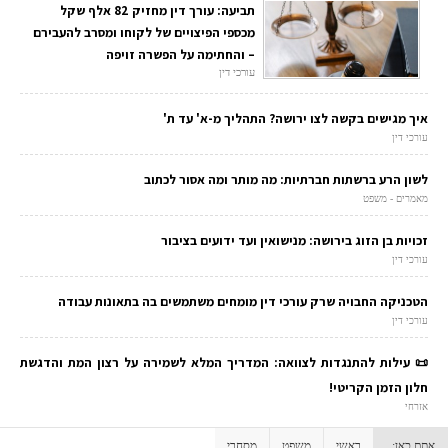
תביעה: עורך דין מחזיק 82 אלף שקל
מכספי הפיצויים של לקוחו ומסרב להעבירם
– והחתימה על הפשרה זויפה
עורכי דין
איך מגישים בקשה לצו ירושה? התהליך מ-א' עד ת'
עורכי דין
לשון הרע ברשתות חברתיות: מה מותר ומה אסור לכתוב
מאמרים - משפט
זכויות בן הזוג בירושה: מנישואין ועד ידועים בציבור
עורכי דין
הטכניקה החבויה שרק עורכי דין מומחים משתמשים בה בתאונות עבודה
עורכי דין
📜 עילות להתנגדות לצוואה: המדריך המלא לשמירה על רצון המת והדגשת
חלון הזמן הקריטי!
אזרחי
אתם כאן:
ראשי
משפט
מסחרי