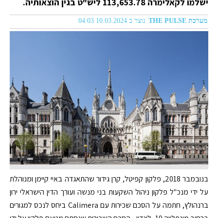
ישלמו לקאלימרה 113,653.78 ליש"ט בגין הוצאותיה.
מערכת THE PULSE
נוצר ב 10.03.2024 04:03
בנובמבר 2018, פלקון קפיטל, קרן גידור שהתאגדה באיי קיימן ומנוהלת
על ידי מנכ"ל פלקון ניהול השקעות בני מנשה ועורך הדין הישראלי ירון
ברנהולץ, חתמה על הסכם שכירות עם Calimera ביחס לנכס למגורים