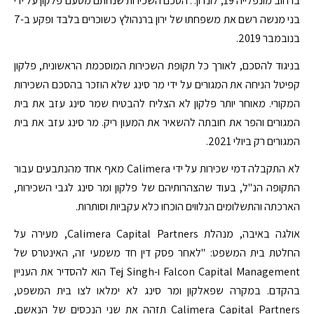
ברחוב מונפלייה 19, לונדון. . הסכם השכירות שנחתם מטעם פלקון על ידי
בני מנשה רשם את משפחתו של ירון ברנהולץ כשוכרים בלבד ופקע ב-7
בנובמבר 2019.
בניגוד להסכם, לאורך כל תקופת השכירות המוסכמת הראשונית, פלקון
קפיטל הניחה את המגורים על ידי מר סינג שלא הוזכר בהסכם השכירות
המקורי. מאוחר יותר פלקון לא הצליח להבטיח שמר סינג עזב את בית
המגורים והפר את חובתה להשאיר את המעון ריק. מר סינג עזב את בית
המגורים רק ביולי 2021.
לא התקבלה דמי שכירות על ידי Calimera מאף אחד מהנתבעים עבור
התקופה הנ"ל, בעוד שהצהרותיהם של פלקון ומר סינג לגבי השכירות,
הארכתה והתשלומים הנלווים הוכחו כלא עקביות וסותרות.
אולגה באיבה, מנהלת Calimera Capital Partners, מעירה על
החלטת בית המשפט: "לאחר פסק דין חד משמעי זה, האינטרס של
Falcon Capital Management ו-Tej Singh הוא להסדיר את העניין
בהקדם. במקרה שפאלקון ומר סינג לא ימלאו לצו בית המשפט,
Calimera Capital Partners תזהה את שני הנכסים של הנאשם,