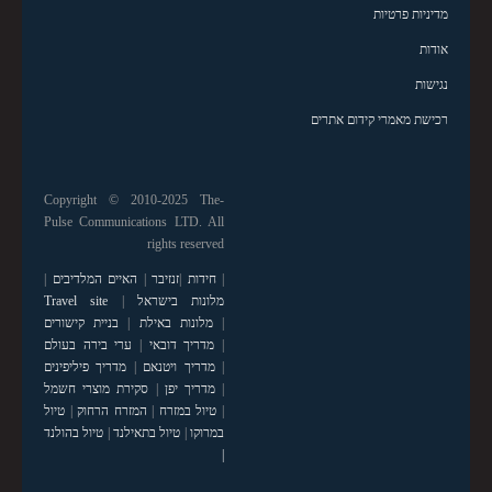
מדיניות פרטיות
אודות
נגישות
רכישת מאמרי קידום אתרים
Copyright © 2010-2025 The-
Pulse Communications LTD. All
rights reserved
|
חידות
|
זנזיבר
|
האיים המלדיבים
|
מלונות בישראל
|
Travel site
|
מלונות באילת
|
בניית קישורים
|
מדריך דובאי
|
ערי בירה בעולם
|
מדריך ויטנאם
|
מדריך פיליפינים
|
מדריך יפן
|
סקירת מוצרי חשמל
|
טיול במזרח
|
המזרח הרחוק
|
טיול
במרוקו
|
טיול בתאילנד
|
טיול בהולנד
|