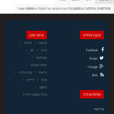
CALIMERA CAPITAL PARTNER זוכה בתביעה של למעלה מ-500000 פאונד
עקבו אחרינו
ערוצי תוכן
חדשות
כלכלה
Facebook
בידור
יופי
טכנולוגיה
Twitter
איכות הסביבה
Google+
בריאות
צדק חברתי
RSS
אוכל
תיירות
משפט
אודות ועזרה
טיולי משפחות לחו"ל
צרו קשר