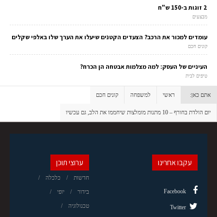
2 זוגות ב-150 ש"ח
מבצעים
עומדים למכור את הרכב? הצעדים הקטנים שיעלו את הערך שלו באלפי שקלים
קונים חכם
העיניים של העסק: למה מצלמות אבטחה הן הכרח?
טיפים לבית
אתם כאן:
ראשי
למשפחה
קונים חכם
יום הולדת בחורף – 10 מתנות מומלצות שיחממו את הלב, גם עכשיו
עקבו אחרינו
ערוצי תוכן
חדשות
כלכלה
Facebook
בידור
יופי
טכנולוגיה
Twitter