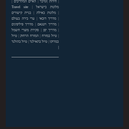
|
חידות
|
זנזיבר
|
האיים המלדיבים
|
מלונות בישראל
|
Travel site
|
מלונות באילת
|
בניית קישורים
|
מדריך דובאי
|
ערי בירה בעולם
|
מדריך ויטנאם
|
מדריך פיליפינים
|
מדריך יפן
|
סקירת מוצרי חשמל
|
טיול במזרח
|
המזרח הרחוק
|
טיול
במרוקו
|
טיול בתאילנד
|
טיול בהולנד
|