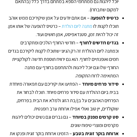
יוכל ליהנות גם ממתחמי הספא במתחם בדרך כלל (בהתאם
למקום שתבחרו).
כרטיס להופעה
– אם אתם יודעים על אמן שיקיריכם ממש אוהב
תוכלו לקנות לו
מתנה ליום הולדת
– כרטיס להופעה של אותו אמן.
זה יכול להיות זמן, סטנדאפיסט, אמן חושים ועוד.
בגדים חדשים לחורף
– חודשי החורף הולכים ומתקרבים
וכמתנה ליום ההולדת זה רק הגיוני שתוכלו לקנות ליקירכם בגדים
חמים ואופנתיים לחורף. הוא גם ירוויח תוספת חדשה לקולקציית
החורף שלו וגם יוכל ליהנות ולהתחמם בחורף עם מתנה
המתאימה לרוח התקופה.
סידור פרחים מיוחד
– הפתיעו את יקיריכם עם תפאורה מיוחדת
בבית ביום ההולדת עם סידור פרחים מיוחד. תוכלו לבחור את
הפרחים האהובים על בן/בת הזוג ולמלא את הבית בפרחים,
שוקולדים, יין טוב ואולי אפילו ארוחת ערב רומנטית.
סט קרמים מפנק במיוחד
– גם גברים וגם נשים יכולים ליהנות
מקרמים ומוצרי טיפוח שונים.
ארוחת בוקר זוגית בטבע
– הזמינו ארוחת בוקר זוגית ופנקו את