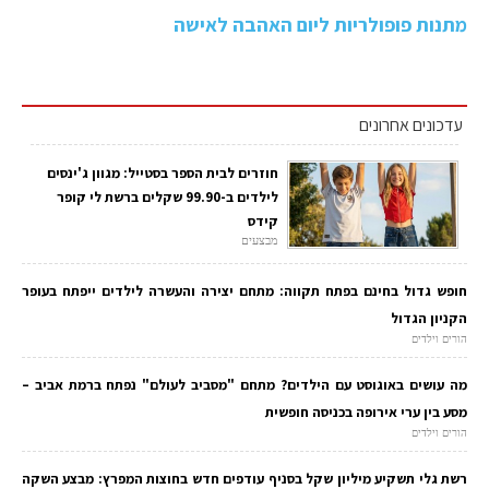
מתנות פופולריות ליום האהבה לאישה
עדכונים אחרונים
חוזרים לבית הספר בסטייל: מגוון ג'ינסים
לילדים ב-99.90 שקלים ברשת לי קופר
קידס
מבצעים
חופש גדול בחינם בפתח תקווה: מתחם יצירה והעשרה לילדים ייפתח בעופר
הקניון הגדול
הורים וילדים
מה עושים באוגוסט עם הילדים? מתחם "מסביב לעולם" נפתח ברמת אביב –
מסע בין ערי אירופה בכניסה חופשית
הורים וילדים
רשת גלי תשקיע מיליון שקל בסניף עודפים חדש בחוצות המפרץ: מבצע השקה