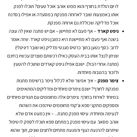
לו יום הולדת בחורף והוא ממש אוהב אוכל טעים? תוכלו לפנק
אותו באמצעות שובר לארוחה מפנקת במסעדה או אפילו בסדנת
אוכל מדליקה שכוללת גם ארוחה מפנקת.
גיפט קארד
– אף פעם לא מתיישן – אם יש מתנה שאין לה עונה
בשנה ואף פעם לא מתיישנת היא כמובן גיפט קארד. שזה אומר
לרוב: כסף נטען בתוך כרטיס מגנטי מדליק (או שובר דיגיטלי)
שניתן לנצל אותו בבית העסק כאילו רכשתם מוצרים עכשיו בחינם
(מתנה אחרי הכול). ישנם אפילו גיפט קארדים שתוכלו להטעין
ולזכור בהטבות מיוחדות.
צימר מפנק
– איך אפשר שלא לכלול צימר ברשימת מתנות
מפנקת לחורף? ישנם צימרים מיוחדים ומדליקים המתאימים
במיוחד לאירוח בחורף. צימרים אלה מחוממים עם תנורים מיוחדים
ומספקים מתקני ספא וג'קוזי מחוממים שיהפכו את השהות
לנעימה ומיוחדת. עיסוי מפנק מתנת... – אין כמעט אדם שלא
אוהב מסאג'. עם עיסוי מפנק במתחם ספא תוכלו לספק לו טיפול
שיתרום להרגעת הגוף והפגעת מתחים ולחצים שונים, תוך שהוא