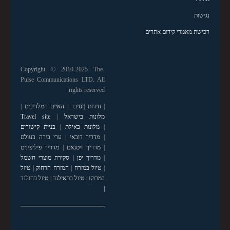
נגישות
רכישת מאמרי קידום אתרים
Copyright © 2010-2025 The-
Pulse Communications LTD. All
rights reserved
|
חידות
|
זנזיבר
|
האיים המלדיבים
|
מלונות בישראל
|
Travel site
|
מלונות באילת
|
בניית קישורים
|
מדריך דובאי
|
ערי בירה בעולם
|
מדריך ויטנאם
|
מדריך פיליפינים
|
מדריך יפן
|
סקירת מוצרי חשמל
|
טיול במזרח
|
המזרח הרחוק
|
טיול
במרוקו
|
טיול בתאילנד
|
טיול בהולנד
|