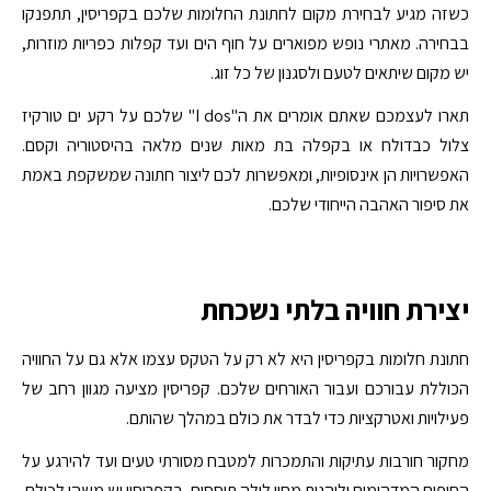
כשזה מגיע לבחירת מקום לחתונת החלומות שלכם בקפריסין, תתפנקו
בבחירה. מאתרי נופש מפוארים על חוף הים ועד קפלות כפריות מוזרות,
יש מקום שיתאים לטעם ולסגנון של כל זוג.
תארו לעצמכם שאתם אומרים את ה"I dos" שלכם על רקע ים טורקיז
צלול כבדולח או בקפלה בת מאות שנים מלאה בהיסטוריה וקסם.
האפשרויות הן אינסופיות, ומאפשרות לכם ליצור חתונה שמשקפת באמת
את סיפור האהבה הייחודי שלכם.
יצירת חוויה בלתי נשכחת
חתונת חלומות בקפריסין היא לא רק על הטקס עצמו אלא גם על החוויה
הכוללת עבורכם ועבור האורחים שלכם. קפריסין מציעה מגוון רחב של
פעילויות ואטרקציות כדי לבדר את כולם במהלך שהותם.
מחקור חורבות עתיקות והתמכרות למטבח מסורתי טעים ועד להירגע על
החופים המדהימים וליהנות מחיי לילה תוססים, בקפריסין יש משהו לכולם.