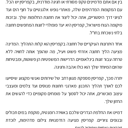
בין אם אתם מדמיינים טקס מסורתי או חגיגה מודרנית, בקפריסין יש הכל.
עם המקומות המדהימים שלה, מאתרי נופש אלגנטיים על חוף הים ועד
לציוני דרך היסטוריים, אתה יכול ליצור את חתונת החלומות שלך. ובזכות
מיקומה הנוח מישראל, קפריסין היא יעד פופולרי לזוגות המחפשים חתונה
בלתי נשכחת בחו"ל.
אחד היתרונות העיקריים של חתונה בקפריסין הוא קלות התהליך. המדינה
מציעה הליך חתונה אזרחי פשוט ויעיל, מה שהופך אותה לחוויה ללא
טרחה עבור זוגות בינלאומיים. הדרישות המשפטיות הן פשוטות, ומבטיחות
שהיום המיוחד שלך הוא כולו אהבה וחגיגה.
יתרה מכך, קפריסין מספקת מגוון רחב של שירותים ואנשי מקצוע שיסייעו
לכם לאורך תהליך התכנון. מארגני חתונות מנוסים ועד צלמים ומעצבי
עיצוב מוכשרים, אתה יכול לסמוך על מומחים מקומיים כדי להגשים את
החזון שלך.
דמיינו את החלפת הנדרים שלכם באווירה רומנטית, מוקפת במים תכולים
ובנופים ציוריים. קפריסין מציעה הזדמנויות צילום מדהימות, לוכדת
זיכרונות נצחיים שתוקיר לנצח.