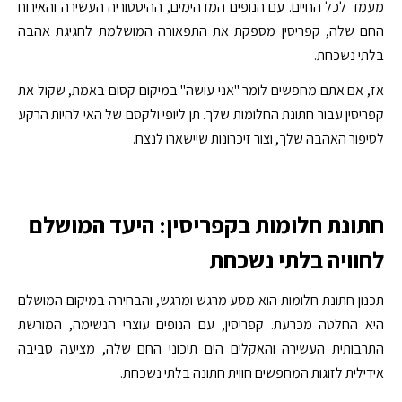
מעמד לכל החיים. עם הנופים המדהימים, ההיסטוריה העשירה והאירוח
החם שלה, קפריסין מספקת את התפאורה המושלמת לחגיגת אהבה
בלתי נשכחת.
אז, אם אתם מחפשים לומר "אני עושה" במיקום קסום באמת, שקול את
קפריסין עבור חתונת החלומות שלך. תן ליופי ולקסם של האי להיות הרקע
לסיפור האהבה שלך, וצור זיכרונות שיישארו לנצח.
חתונת חלומות בקפריסין: היעד המושלם
לחוויה בלתי נשכחת
תכנון חתונת חלומות הוא מסע מרגש ומרגש, והבחירה במיקום המושלם
היא החלטה מכרעת. קפריסין, עם הנופים עוצרי הנשימה, המורשת
התרבותית העשירה והאקלים הים תיכוני החם שלה, מציעה סביבה
אידילית לזוגות המחפשים חווית חתונה בלתי נשכחת.