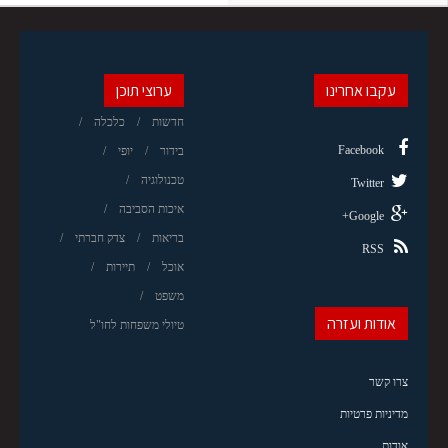
עקבו אחרינו
ערוצי תוכן
חדשות
כלכלה
Facebook
בידור
יופי
טכנולוגיה
Twitter
איכות הסביבה
Google+
בריאות
צדק חברתי
RSS
אוכל
תיירות
משפט
אודות ועזרה
טיולי משפחות לחו"ל
צרו קשר
מדיניות פרטיות
אודות