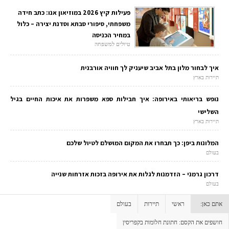
פעילות קיץ 2026 במוזיאון אנו: כתב חידה
משפחתי, סיפורי סבתא וסדנת יצירה – כלול
במחיר הכניסה
טיולים למשפחה
איך לבחור מלון בתל אביב שיעניק לך חוויה אורבנית
תיירות בארץ
נופש בריאותי באירופה: איך חבילות ספא משפרות את איכות החיים בגיל
השלישי
תיירות בארץ
המלונות ביפן: כך תבחרו את המקום המושלם לטיול שלכם
בעולם
דרכון גרמני – הזדמנות לגלות את אירופה בזכות אזרחות שנייה
בעולם
אתם כאן:
ראשי
תיירות
בעולם
חושפים את הקסם: חתונת חלומות בקפריסין