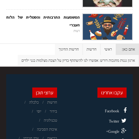
המשמעות התרבותית והסמלית של הלוח
העברי
דעות
אתם כאן:
ראשי
חדשות
חדשות החינוך
ארגון גננות מחנכות דורש: אפשרו לנו להשתתף בדיון על הצבת מצלמות בגני ילדים
עקבו אחרינו
ערוצי תוכן
חדשות
כלכלה
Facebook
בידור
יופי
טכנולוגיה
Twitter
איכות הסביבה
Google+
בריאות
צדק חברתי