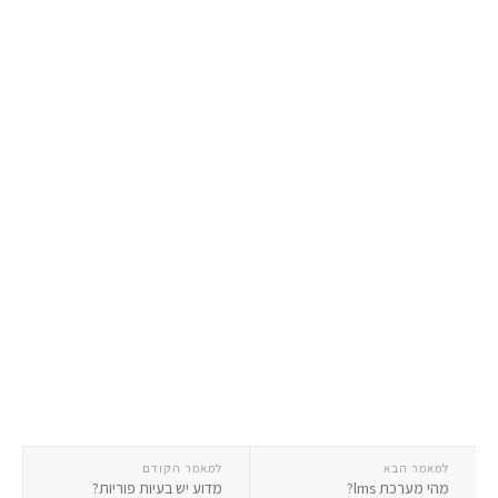
למאמר הבא
למאמר הקודם
מהי מערכת lms?
מדוע יש בעיות פוריות?