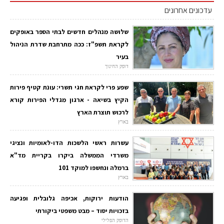
עדכונים אחרונים
שלושה מנהלים חדשים לבתי הספר באופקים
לקראת תשפ"ז: ככה מתרחבת שדרת הניהול
בעיר
דופק החינוך
שפע פרי לקראת חגי תשרי: עונת קטיף פירות
הקיץ בשיאה - ארגון מגדלי הפירות קורא
לרכוש תוצרת הארץ
בארץ
עשרות ראשי הלשכות הדו-לאומיות ונציגי
משרדי הממשלה ביקרו בקריית מד"א
ברמלה ונחשפו למוקד 101
בארץ
הודעות ירוקות, אכיפה גלובלית ופגיעה
בזכויות יסוד – מבט משפטי ביקורתי
הדופק הפלילי