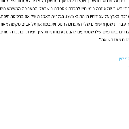
חית על פנחס בורשטיין 'שמי הוא מריאן' במוזיאון תל אביב לאמנות היא מחווה
הודי חשוב שלא זכה בימי חייו להכרה מספקת בישראל. התערוכה המשמעותית
האחרונה שנערכה בארץ על עבודותיו הייתה ב-1979 בגלריית האמנות של אוניברסיטת חיפה,
 עבודות שמן ורישומים שלו. התערוכה הנוכחית במוזיאון תל אביב מקיפה מאוד
דים ביוגרפיים שלו שמסייעים להבנת עבודותיו ותהליך יצירתן ובתוכו הייסורים
מנוח מאז השואה."
 לוין