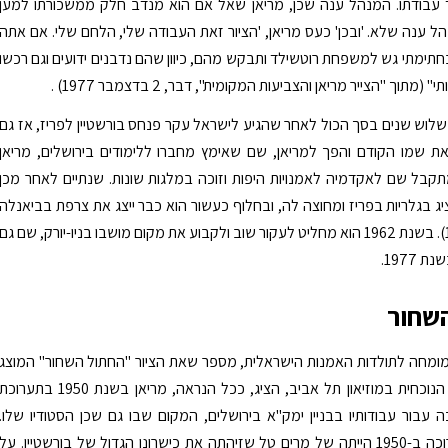
עבודתו. המנהל ענה שכן, מריאן שאל אם הוא מנדב חלק ממשכורתו למען
ל ענה שלא. 'ובכן' כעס מריאן, 'הציור זאת העבודה שלי, הלחם שלי. אם אתה
חתימתי גש למשפחת רוטשילד ותבקש מהם, כיוון שהם נדבנים ידועים וגם רכשו
מתוך "הצייר מריאן והצביעות המקומית", דבר, 2 בדצמבר 1977) .
נת 1950, שלוש שנים בסך הכול לאחר שהגיע לישראל עקר פנחס בורשטיין לפריז, אז גם
ת שמו הקודם והפך למריאן, שם שאימץ מחברו ללימודים בירושלים, מריאן
תקבל שם לאקדמיה לאמנויות היפות וזוכה במלגות שונות. שנתיים לאחר מכן
ג בגלריות בפריז ומחוצה לה, ובחלוף כעשור הוא כבר ייצג את צרפת בביאנלה
בוונציה (1961). בשנת 1962 הוא מחליט לעקור שוב ולקבוע את מקום מושבו בניו-יורק, שם גם
 1977.
שחור
מומחה לתולדות האמנות הישראלית, מספר שאת הציור "החתול השחור" המוצג
גם בתערוכה הנוכחית במוזיאון תל אביב, הציג, ככל הנראה, מריאן בשנת 1950 בתערוכ
 עבור עבודותיו בבניין ימק"א בירושלים, המקום שבו גם שכן הסטודיו שלו.
היוזמה לתערוכה ב-1950 הייתה של מרים טל שזיהתה את כישרונו הגדול של בורשטיין. על