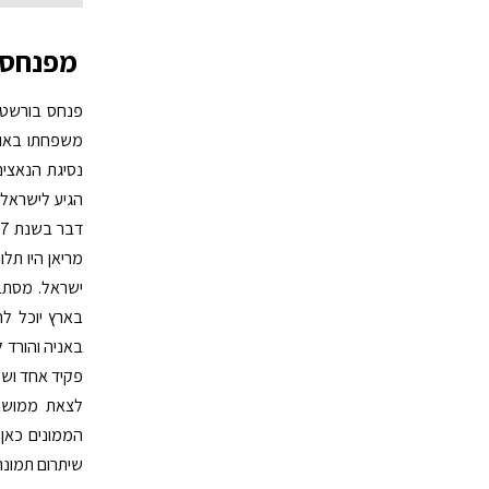
מפנחס ב
פנחס בורשטיי
משפחתו באושו
נסיגת הנאצים
הגיע לישראל,
מריאן היו תל
ישראל. מסתב
בארץ יוכל לח
באניה והורד ל
לצאת ממושב 
הממונים כאן 
שיתרום תמונה