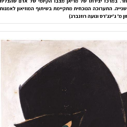
אחר. במרכז יצירתו של מריאן מצבו הקיומי של אדם שהצליח
נייה. התערוכה הנוכחית מתקיימת בשיתוף המוזיאון לאמנות
 מ' ג'ינג'רס ונועה רוזנברג)