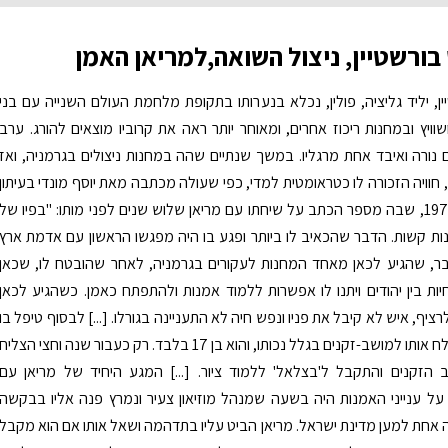
ורשטיין, ניצול השואה,למריאן האמן
ן, יליד גליציה, פולין, נכלא בנערותו בתקופת מלחמת העולם השנייה עם בני
ויץ ובמחנות ריכוז אחרים, ומאוחר יותר ראה את קרוביו מוצאים להורג. ערב
 נורה ואיבד אחת מרגליו. במשך שנתיים שהה במחנות ניצולים בגרמניה, ואז
 חוויה הזכורה לו כטראומטית למדי, כפי שעולה מכתבה מאת יוסף מונדי בעיתון
דבר בשנת 1977, שבה מספר הכתב על שיחתו עם מריאן שלוש שנים לפני מותו: "בפיו של
ונות קשות. הדבר שהכאיב לו ביותר ופגע בו היה מפגשו הראשון עם אדמת ארץ
ר, שהגיע לכאן מאחד המחנות לעקורים בגרמניה, לאחר שהובטח לו, שכאן
יות בין יהודים ויתנו לו אפשרות ללמוד אמנות ולהתפתח כאמן. כשהגיע לכאן
רציף, איש לא קיבל את פניו ונפש חיה לא התעניינה בגורלו. [...] לבסוף טיפל בו
פקיד אחד ושלח אותו למושב-זקנים בגלל נכותו, והוא בן 17 בלבד. רק כעבור שנה וחצי הצליח
הזקנים והתקבל ל'בצלאל' ללמוד ציור. [...] המגע היחיד של מריאן עם
על ענייני האמנות היה בשעה שמנהל מוזיאון צעיר ונמרץ פנה אליו בבקשה
 אחת למען מדינת ישראל. מריאן הביט עליו בתדהמה ושאל אותו אם הוא מקבל