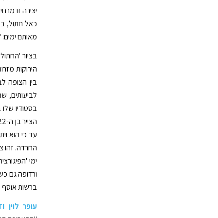
יצירה זו מרחי
כאל חתול, בע
מאותם ימים: 'משרפות אושווי
בציור 'החתול
הירוקות מזרו
בין הצופה לב
בסטודיו שלו 
עד כי הוא וי
החרדה. זהו צ
ימי 'הפיגורצ
ורדופה גם כש
ברשות אוסף לו
עופר לוין GTI, בעליו של אוסף לוין