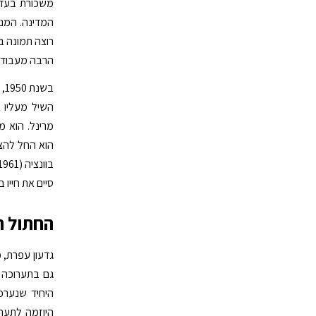
משכורת בעד 
המדינה. המנה
רוצה תמונה ב
הרבה מעבודותי" (
בש
השיל מעליו א
מרינל. הוא מ
הוא החל להצי
סיים את חייו בשנת
החתול ה
גדעון עפרת, 
היחיד שנערכה