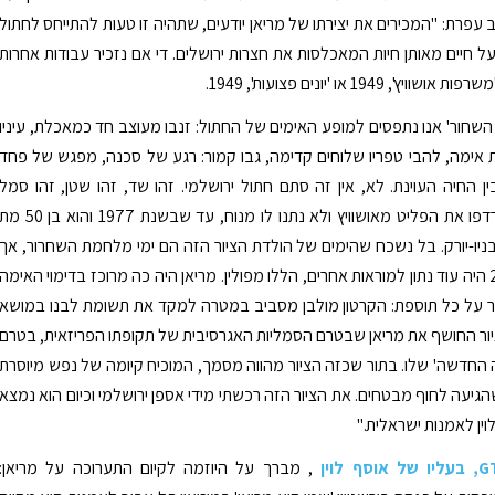
ב עפרת: "המכירים את יצירתו של מריאן יודעים, שתהיה זו טעות להתייחס לחתול
ל חיים מאותן חיות המאכלסות את חצרות ירושלים. די אם נזכיר עבודות אחרות
ץ', 1949 או 'יונים פצועות', 1949.
 השחור' אנו נתפסים למופע האימים של החתול: זנבו מעוצב חד כמאכלת, עיניו
ת אימה, להבי טפריו שלוחים קדימה, גבו קמור: רגע של סכנה, מפגש של פחד
ין החיה העוינת. לא, אין זה סתם חתול ירושלמי. זהו שד, זהו שטן, זהו סמל
לביעותים, שרדפו את הפליט מאושוויץ ולא נתנו לו מנוח, עד שבשנת 1977 והוא בן 50
בניו-יורק. בל נשכח שהימים של הולדת הציור הזה הם ימי מלחמת השחרור, אך
הצייר בן ה-22 היה עוד נתון למוראות אחרים, הללו מפולין. מריאן היה כה מרוכז בדימוי האימה
תר על כל תוספת: הקרטון מולבן מסביב במטרה למקד את תשומת לבנו במושא
יור החושף את מריאן שבטרם הסמליות האגרסיבית של תקופתו הפריזאית, בטרם
יה החדשה' שלו. בתור שכזה הציור מהווה מסמך, המוכיח קיומה של נפש מיוסרת
הגיעה לחוף מבטחים. את הציור הזה רכשתי מידי אספן ירושלמי וכיום הוא נמצא
ין לאמנות ישראלית."
, מברך על היוזמה לקיום התערוכה על מריאן: