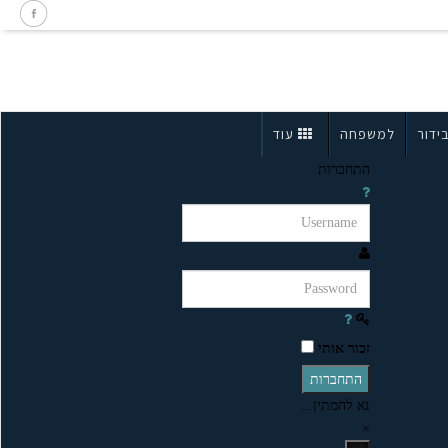
ידור
למשפחה
עוד
התחברות
זכור אותי
התחברות
נא להמתין...
×