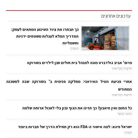
עדכונים אחרונים
כך תבחרו את ציוד השינוע המתאים לעסק:
המדריך המלא לעגלות משטחים ידניות
וחשמליות
המגזין
פרופ' אביב גולדברט מונה למנהל בית חולים סבן לילדים בסורוקה
חדשות הבריאות
אחרי פגיעת הטיל האיראני: מחלקה פנימית ב' בסורוקה שבה למשכנה
המחודש
חדשות הבריאות
גל החום ואין תיאבון? כך תזינו את הגוף נכון בלי לאכול ארוחה שלמה
תזונה וכושר
ישראל פיגא: למה אישור ה-FDA הוא רק תחילת הדרך של חברות ביומד
המגזין