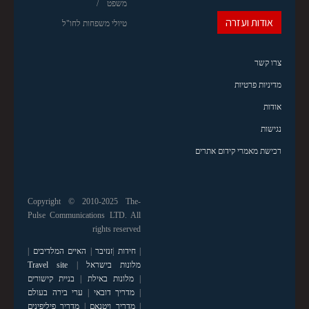
משפט
אודות ועזרה
טיולי משפחות לחו"ל
צרו קשר
מדיניות פרטיות
אודות
נגישות
רכישת מאמרי קידום אתרים
Copyright © 2010-2025 The-
Pulse Communications LTD. All
rights reserved
|
חידות
|
זנזיבר
|
האיים המלדיבים
|
מלונות בישראל
|
Travel site
|
מלונות באילת
|
בניית קישורים
|
מדריך דובאי
|
ערי בירה בעולם
|
מדריך ויטנאם
|
מדריך פיליפינים