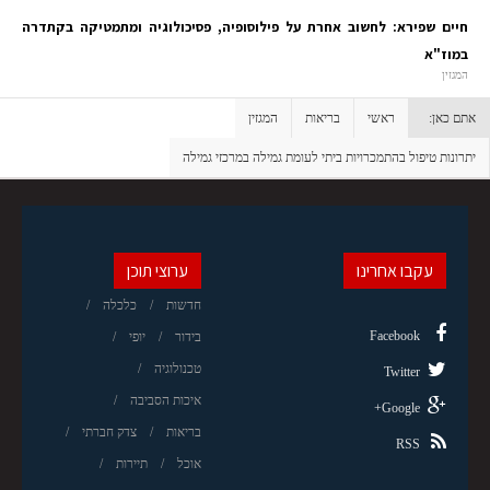
חיים שפירא: לחשוב אחרת על פילוסופיה, פסיכולוגיה ומתמטיקה בקתדרה
במוז"א
המגזין
אתם כאן:
ראשי
בריאות
המגזין
יתרונות טיפול בהתמכרויות ביתי לעומת גמילה במרכזי גמילה
עקבו אחרינו
ערוצי תוכן
חדשות
כלכלה
Facebook
בידור
יופי
טכנולוגיה
Twitter
איכות הסביבה
Google+
בריאות
צדק חברתי
RSS
אוכל
תיירות