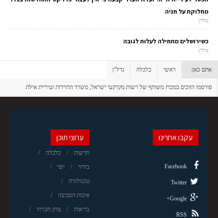
מחלוקת על חניה
נדל"ן
כשירושלים מתחילה לעלות לגובה
נדל"ן
אתם כאן:
ראשי
כלכלה
נדל"ן
פורסמו הזוכים במכרז משותף של רשות מקרקעי ישראל, משרד התיירות ועיריית אילת
למתחמים 1,2,3,5 ברובע השדה אילת
עקבו אחרינו
ערוצי תוכן
חדשות
כלכלה
Facebook
בידור
יופי
טכנולוגיה
Twitter
איכות הסביבה
Google+
בריאות
צדק חברתי
RSS