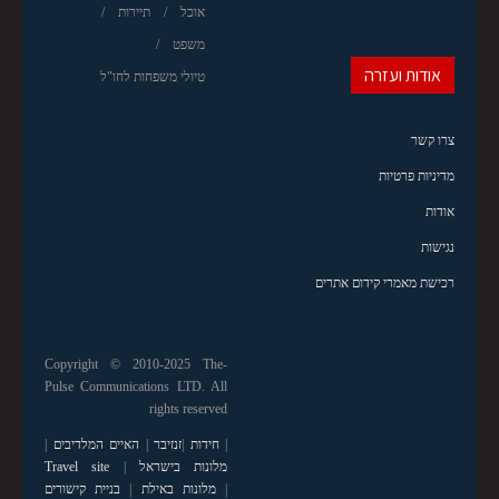
אוכל
תיירות
משפט
אודות ועזרה
טיולי משפחות לחו"ל
צרו קשר
מדיניות פרטיות
אודות
נגישות
רכישת מאמרי קידום אתרים
Copyright © 2010-2025 The-
Pulse Communications LTD. All
rights reserved
|
חידות
|
זנזיבר
|
האיים המלדיבים
|
מלונות בישראל
|
Travel site
|
מלונות באילת
|
בניית קישורים