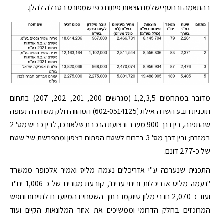
בהתאמה ובנוסף ישלמו הוצאות פיתוח כפי שמפורט בטבלה להלן.
מדובר במתחמים 1,2,3,5 (מגרשים 200, 201, 202, 207) בתחום
תוכנית רובע השדה אילת (602-0514125) המהווה חלק משדה התעופה
שהתפנה, בין דרך 900 מערב ורצועת הרכבת שלאורכו, לבין כביש מס' 2
במזרח; ובין דרך מס' 3 בדרום לשטח הפתוח בצפון ומתפרשת של שטח
של כ-277 דונם.
התכנית שנערכה ע"י אדריכלים נעמה מליס ואמיר אלכופר ממשרד
"נעמה מליס אדריכלות ובינוי ערים", קובעת מגורים של כ-1,006 יח"ד
ועוד כ-2,070 חדרי מלון שיוקמו בתוך השטחים המיועדים לתיירות ונופש
המרוכזים בחלק הדרומי וממשיכים את אזור המלונאות הקיים ועוד