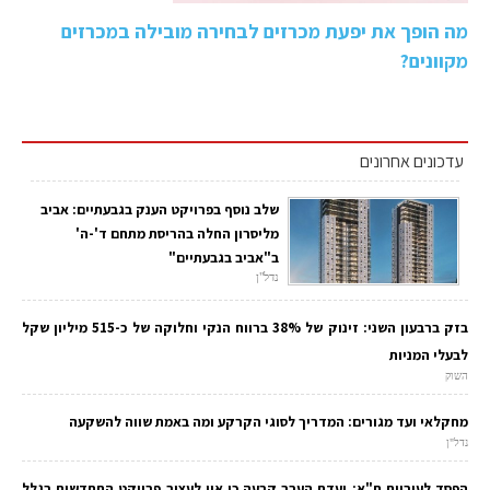
מה הופך את יפעת מכרזים לבחירה מובילה במכרזים
מקוונים?
עדכונים אחרונים
שלב נוסף בפרויקט הענק בגבעתיים: אביב
מליסרון החלה בהריסת מתחם ד'-ה'
ב"אביב בגבעתיים"
נדל"ן
בזק ברבעון השני: זינוק של 38% ברווח הנקי וחלוקה של כ-515 מיליון שקל
לבעלי המניות
השוק
מחקלאי ועד מגורים: המדריך לסוגי הקרקע ומה באמת שווה להשקעה
נדל"ן
הפסד לעיריית ת"א: ועדת הערר קבעה כי אין לעצור פרויקט התחדשות בגלל