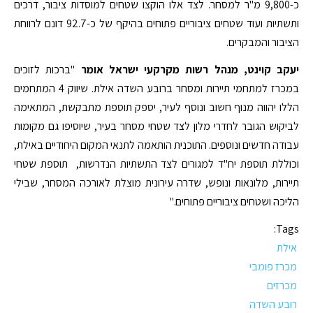
כ-9,800 מ"ר למסחר. לצד אלו הוקצו שטחים למוסדות ציבור, דרכים
ותשתיות ועוד שטחים ציבוריים פתוחים בהיקף של כ-92.7 דונם לרווחת
הציבור והמבקרים.
יעקב קוינט, מנהל רשות מקרקעי ישראל אומר
"ברכות לזוכים
במכרז למתחמי תיירות ומסחר ברובע השדה אילת. שיווק 4 המתחמים
הללו יהווה מנוף חשוב ונוסף לעיר, יספק תוספת מתבקשת, המתאימה
לביקוש הגובר לחדרי מלון לצד שטחי מסחר בעיר, שיוסיפו גם מקומות
עבודה חדשים ונוספים. התוכנית הותאמה לתנאי המקום היחודיים באילת,
וכוללת תוספת יח"ד למגורים לצד התשתיות הנדרשות, תוספת שטחי
תיירות, מלונאות ונופש, שדרה עירונית מוצלת לאורכה המסחר, שבילי
הליכה ושטחים ציבוריים פתוחים."
Tags:
אילת
מכרז פומבי
מכרזים
רובע השדה