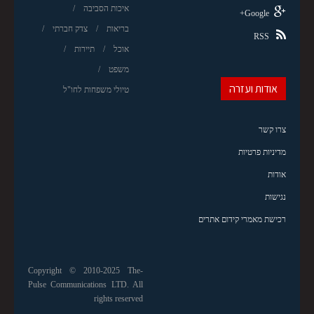
איכות הסביבה
Google+
בריאות
צדק חברתי
RSS
אוכל
תיירות
משפט
אודות ועזרה
טיולי משפחות לחו"ל
צרו קשר
מדיניות פרטיות
אודות
נגישות
רכישת מאמרי קידום אתרים
Copyright © 2010-2025 The-
Pulse Communications LTD. All
rights reserved