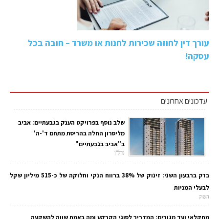
עורך דין לחוזה שכירות לחנות או משרד – חובה בכל
עסקה!
עדכונים אחרונים
שלב נוסף בפרויקט הענק בגבעתיים: אביב
מליסרון החלה בהריסת מתחם ד'-ה'
ב"אביב בגבעתיים"
נדל"ן
בזק ברבעון השני: זינוק של 38% ברווח הנקי וחלוקה של כ-515 מיליון שקל
לבעלי המניות
השוק
מחקלאי ועד מגורים: המדריך לסוגי הקרקע ומה באמת שווה להשקעה