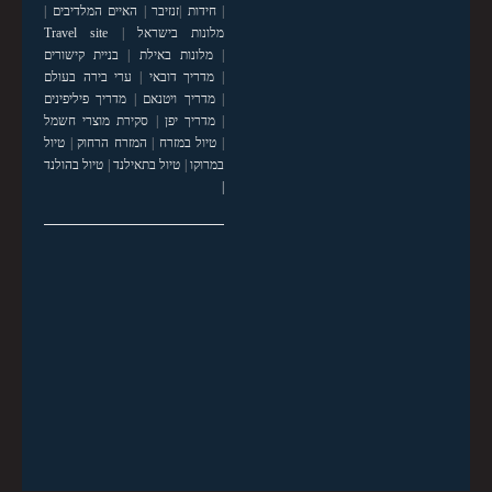
|
חידות
|
זנזיבר
|
האיים המלדיבים
|
מלונות בישראל
|
Travel site
|
מלונות באילת
|
בניית קישורים
|
מדריך דובאי
|
ערי בירה בעולם
|
מדריך ויטנאם
|
מדריך פיליפינים
|
מדריך יפן
|
סקירת מוצרי חשמל
|
טיול במזרח
|
המזרח הרחוק
|
טיול
במרוקו
|
טיול בתאילנד
|
טיול בהולנד
|