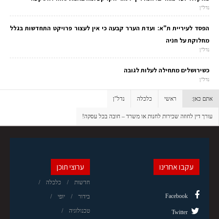
נדל"ן
הפסד לעיריית ת"א: ועדת הערר קבעה כי אין לעצור פרויקט התחדשות בגלל
מחלוקת על חניה
נדל"ן
כשירושלים מתחילה לעלות לגובה
נדל"ן
אתם כאן:
ראשי
כלכלה
נדל"ן
עורך דין לחוזה שכירות לחנות או משרד – חובה בכל עסקה!
עקבו אחרינו
ערוצי תוכן
חדשות
כלכלה
Facebook
בידור
יופי
טכנולוגיה
Twitter