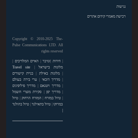
נגישות
רכישת מאמרי קידום אתרים
Copyright © 2010-2025 The-
Pulse Communications LTD. All
rights reserved
|
חידות
|
זנזיבר
|
האיים המלדיבים
|
מלונות בישראל
|
Travel site
|
מלונות באילת
|
בניית קישורים
|
מדריך דובאי
|
ערי בירה בעולם
|
מדריך ויטנאם
|
מדריך פיליפינים
|
מדריך יפן
|
סקירת מוצרי חשמל
|
טיול במזרח
|
המזרח הרחוק
|
טיול
במרוקו
|
טיול בתאילנד
|
טיול בהולנד
|