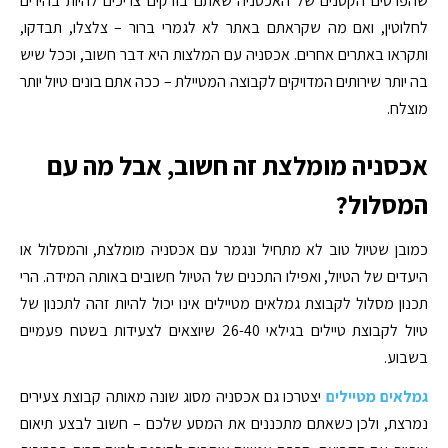
שהפרטים הקטנים של האכסניה שאתם בודקים צריכים להיות בהירים
לחלוטין, ואם מה שקראתם באתר לא לגמרי ברור – צלצלו, תבדקו,
ותקראו באתרים אחרים. אכסניה עם המלצות היא דבר חשוב, וככל שיש
בה יותר שירותים המדויקים לקבוצה המטיילת – ככה אתם בונים טיול יותר
מוצלח.
אכסניה מומלצת זה חשוב, אבל מה עם
המסלול?
כמובן שטיול טוב לא מתחיל ונגמר עם אכסניה מומלצת, והמסלול או
היעדים של הטיול, ואפילו התכנים של הטיול חשובים באותה המידה. הרי
תכנון מסלול לקבוצת גמלאים מטיילים אינו יכול להיות זהה לתכנון של
טיול לקבוצת טיילים בגילאי 26-40 שיוצאים לצעידות בשטח פעמיים
בשבוע.
גמלאים מטיילים
יצטרכו גם אכסניה מסוג שונה מאותה קבוצת צעירים
נמרצת, ולכן כשאתם מתכננים את המסע שלכם – חשוב לבצע תיאום