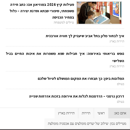
פעילות קיץ 2026 במוזיאון אנו: כתב חידה
משפחתי, סיפורי סבתא וסדנת יצירה – כלול
במחיר הכניסה
טיולים למשפחה
איך לבחור מלון בתל אביב שיעניק לך חוויה אורבנית
תיירות בארץ
נופש בריאותי באירופה: איך חבילות ספא משפרות את איכות החיים בגיל
השלישי
תיירות בארץ
המלונות ביפן: כך תבחרו את המקום המושלם לטיול שלכם
בעולם
דרכון גרמני – הזדמנות לגלות את אירופה בזכות אזרחות שנייה
בעולם
אתם כאן:
ראשי
תיירות
תיירות בארץ
מטיילים נכון: שילוב של יעדים מומלצים עם אכסניה מומלצת