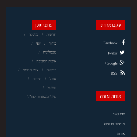
עקבו אחרינו
ערוצי תוכן
חדשות
כלכלה
Facebook
בידור
יופי
טכנולוגיה
Twitter
איכות הסביבה
Google+
בריאות
צדק חברתי
RSS
אוכל
תיירות
משפט
אודות ועזרה
טיולי משפחות לחו"ל
צרו קשר
מדיניות פרטיות
אודות