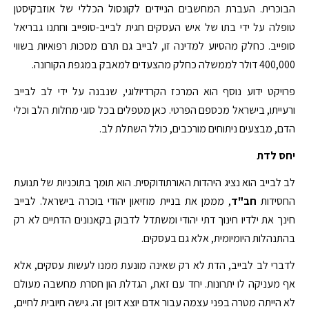
הבוכרית. העברת המחשבים הניידים לקונסול הכללי של אוזבקיסטן
טופלה על ידי בתו של איש העסקים חגית לבייב-סופייב וחתנו גבריאל
סופייב. כחלק מהסיוע למדינה זו, לבייב גם תרם מסכות רפואיות בשווי
400,000 דולר לממשלה כחלק מהצעדים למאבק במגפת הקורונה.
פרויקט ידוע נוסף הוא המרכז הקרדיולוגי, שנבנה על ידי לב לבייב
ורעייתו, בישראל מכספם הפרטי. כאן מטפלים בכל סוגי מחלות הלב וכלי
הדם, מבצעים ניתוחים מורכבים, כולל השתלת לב.
יחס לדת
לב לבייב הוא נציג היהדות האורתודוקסית. הוא תומך בתוכניות של תנועת
החסידות
חב"ד
, מממן את בניית מוזיאון יהודי בוכרה בישראל. לבייב
חינך את ילדיו חינוך דתי יהודי ומשתדל לדבוק בקאנונים הדתיים לא רק
בהתנהלות היומיומית, אלא גם בעסקים.
לדברי לב לבייב, הדת לא רק שאינה מונעת ממנו לעשות עסקים, אלא
אף מעניקה לו יתרונות. יחד עם זאת, הגדלת הון חסרת מחשבה מעולם
לא הייתה מטרה בפני עצמה עבור אדם יוצא דופן זה. גישה חיובית לחיים,