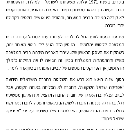
בוכרים. בשנת 1971 עלתה משפחתו לישראל - למולדת ההיסטורית.
הדבר נעשה בין השאר מסיבות דתיות - האמונה היהודית האורתודוקסית
לא קיבלה תמיכה בברית המועצות, וההורים היו אנשים בולטים בקהילת
יהודי בוכרה.
מיד עם הגעתו לארץ החל לב לבייב לעבוד כעוזר למנהל עבודה בבית
המלאכה לליטוש יהלומים - הניסיון הזה הגיע לידי ביטוי מאוחר יותר,
כשהקים את העסק הראשון שלו. עיבוד האבנים היקרות בבית המלאכה
משלו וההתפתחות המוצלחת בכיוון זה הביאה לו את תהילתו כ"מלך
היהלומים, אך הפרויקטים הנוספים של לבייב התפתחו בכיוון אחר לגמרי.
בסוף שנות ה-90 הוא רכש את השליטה בחברה הישראלית הידועה
"אפריקה ישראל השקעות". החברה לא הצליחה באותה תקופה, אבל
לבייב הצליח ברה-ארגון של חובות החברה ולהציל את הארגון מפשיטת
רגל. בהדרגה נכנסה החברה לשוק הבינלאומי והפכה לחברת אחזקות
גדולה. בזירה הבינלאומית, האינטרסים שלו מיוצגים על ידי "אפריקה
ישראל פיתוח".
כיום, היזם עוסק בפרויקטי פיתוח - בניית מתחמי מגורים, מלונאות, עסקים