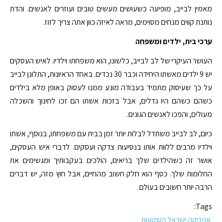
מאמין לבייב, מופיעה כשעושים מעשים טובים ועוזרים לאנשים. והדת
נותנת קווים מנחים מסוימים, מראה לאיזה כוון אתה צריך לזוז.
ערכי בית, ילדים ומשפחה
העושר העיקרי של לב לבייב, כלשונו, הוא משפחתו וילדיו. לאיש העסקים
יש 9 ילדים מאשתו היחידה וכבר 30 נכדים. באחד הראיונות, התלונן לבייב
על כך שעיסוק מתמיד בעבודה מונע ממנו לעסוק באופן מלא בילדים
כשהם כשהם היו גדלים, אבל בזכות אשתו הם זכו לחינוך והשכלה
מעולים, והפכו לאנשים הגונים.
כיום, לב לבייב משתדל לבלות יותר זמן בבית עם משפחתו, בנוסף, אשתו
וילדיו מרבים ללוות אותו בנסיעות צדקה ועסקים. לדברי איש העסקים,
אושר זה כשהילדים שלך בריאים, הולכים בעקבותיך ומגשימים את
החלומות שלך. כסף הוא חלק חשוב מהחיים, אבל חוץ מזה, יש דברים
הרבה יותר חשובים בעולם.
Tags:
אפריקה ישראל השקעות