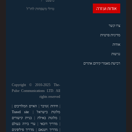
משפט
אודות ועזרה
טיולי משפחות לחו"ל
צרו קשר
מדיניות פרטיות
אודות
נגישות
רכישת מאמרי קידום אתרים
Copyright © 2010-2025 The-
Pulse Communications LTD. All
rights reserved
|
חידות
|
זנזיבר
|
האיים המלדיבים
|
מלונות בישראל
|
Travel site
|
מלונות באילת
|
בניית קישורים
|
מדריך דובאי
|
ערי בירה בעולם
|
מדריך ויטנאם
|
מדריך פיליפינים