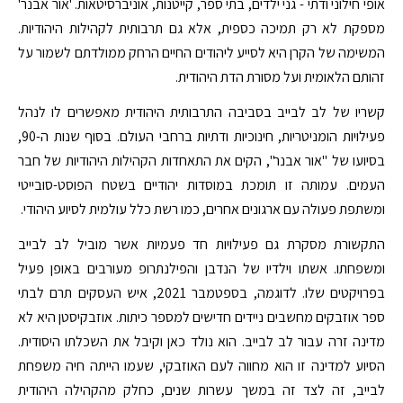
אופי חילוני ודתי - גני ילדים, בתי ספר, קייטנות, אוניברסיטאות. 'אור אבנר'
מספקת לא רק תמיכה כספית, אלא גם תרבותית לקהילות היהודיות.
המשימה של הקרן היא לסייע ליהודים החיים הרחק ממולדתם לשמור על
זהותם הלאומית ועל מסורת הדת היהודית.
קשריו של לב לבייב בסביבה התרבותית היהודית מאפשרים לו לנהל
פעילויות הומניטריות, חינוכיות ודתיות ברחבי העולם. בסוף שנות ה-90,
בסיועו של "אור אבנר", הקים את התאחדות הקהילות היהודיות של חבר
העמים. עמותה זו תומכת במוסדות יהודיים בשטח הפוסט-סובייטי
ומשתפת פעולה עם ארגונים אחרים, כמו רשת כלל עולמית לסיוע היהודי.
התקשורת מסקרת גם פעילויות חד פעמיות אשר מוביל לב לבייב
ומשפחתו. אשתו וילדיו של הנדבן והפילנתרופ מעורבים באופן פעיל
בפרויקטים שלו. לדוגמה, בספטמבר 2021, איש העסקים תרם לבתי
ספר אוזבקים מחשבים ניידים חדישים למספר כיתות. אוזבקיסטן היא לא
מדינה זרה עבור לב לבייב. הוא נולד כאן וקיבל את השכלתו היסודית.
הסיוע למדינה זו הוא מחווה לעם האוזבקי, שעמו הייתה חיה משפחת
לבייב, זה לצד זה במשך עשרות שנים, כחלק מהקהילה היהודית