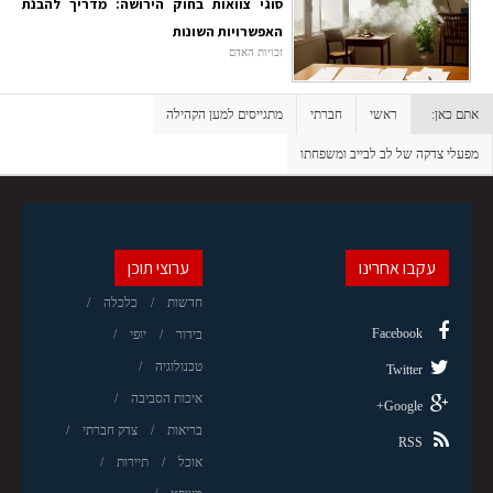
סוגי צוואות בחוק הירושה: מדריך להבנת
האפשרויות השונות
זכויות האדם
אתם כאן:
ראשי
חברתי
מתגייסים למען הקהילה
מפעלי צדקה של לב לבייב ומשפחתו
עקבו אחרינו
ערוצי תוכן
חדשות
כלכלה
Facebook
בידור
יופי
טכנולוגיה
Twitter
איכות הסביבה
Google+
בריאות
צדק חברתי
RSS
אוכל
תיירות