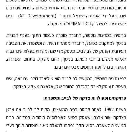
וקניות, מודרניים ברוסיה ובמדינות רבות אחרות באירופה. פרויקטים רבים
שנבנו על ידי "אפריקה ישראל פיתוח" (AFI Development) הפכו
לאייקונים - למשל “AFIMALL City” במוסקבה.
ברוסיה ובמדינות נוספות, החברה מוכרת כעמוד התווך בענף הבנייה.
בנוסף למתקנים בפועל, החברה מפתחת תשתיות ומשפרת את הסביבה
העירונית. העסק של לב לבייב מספק מדי שנה משרות בעלות שכר גבוה
לאלפי אנשים ברחבי העולם. בנוסף, היזם משקיע בתחום האנרגיה,
תקשורת, נדל'ן ועוד תחומים מבטיחים רבים.
לפי נתונים רשמיים, ההון של לב לבייב הוא מיליארד דולר. עם זאת, איש
העסקים עוסק לא רק בהגדלת הרווחה שלו, אלא גם משקיע בצדקה.
פרויקטים ופעילויות צדקה של לבייב ומשפחתו
בשנת 1992, לאחר קריסת ברית המועצות, הקים לב לבייב את ארגון
הצדקה 'אור אבנר', שעסק בסיוע לאוכלוסייה היהודית במדינות ברית
המועצות לשעבר. בסיוע הקרן נפתחו למעלה מ-70 מוסדות חינוך בעלי