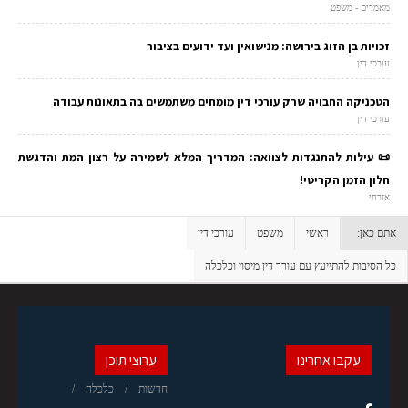
מאמרים - משפט
זכויות בן הזוג בירושה: מנישואין ועד ידועים בציבור
עורכי דין
הטכניקה החבויה שרק עורכי דין מומחים משתמשים בה בתאונות עבודה
עורכי דין
📜 עילות להתנגדות לצוואה: המדריך המלא לשמירה על רצון המת והדגשת
חלון הזמן הקריטי!
אזרחי
אתם כאן:
ראשי
משפט
עורכי דין
כל הסיבות להתייעץ עם עורך דין מיסוי וכלכלה
עקבו אחרינו
ערוצי תוכן
חדשות
כלכלה