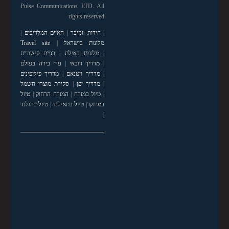
Pulse Communications LTD. All
rights reserved
|
חידות
|
זנזיבר
|
האיים המלדיבים
|
מלונות בישראל
|
Travel site
|
מלונות באילת
|
בניית קישורים
|
מדריך דובאי
|
ערי בירה בעולם
|
מדריך ויטנאם
|
מדריך פיליפינים
|
מדריך יפן
|
סקירת מוצרי חשמל
|
טיול במזרח
|
המזרח הרחוק
|
טיול
במרוקו
|
טיול בתאילנד
|
טיול בהולנד
|