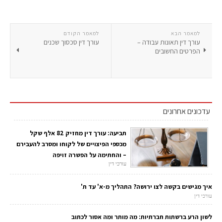
למאמר הבא
למאמר הקודם
עורך דין תאונות עבודה –
עורך דין סכסוך שכנים
הפרטים החשובים
עדכונים אחרונים
תביעה: עורך דין מחזיק 82 אלף שקל
מכספי הפיצויים של לקוחו ומסרב להעבירם
– והחתימה על הפשרה זויפה
עורכי דין
איך מגישים בקשה לצו ירושה? התהליך מ-א' עד ת'
עורכי דין
לשון הרע ברשתות חברתיות: מה מותר ומה אסור לכתוב