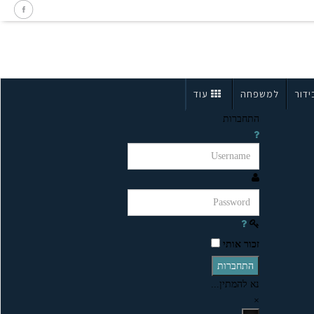
ידור
למשפחה
עוד
התחברות
זכור אותי
התחברות
נא להמתין...
×