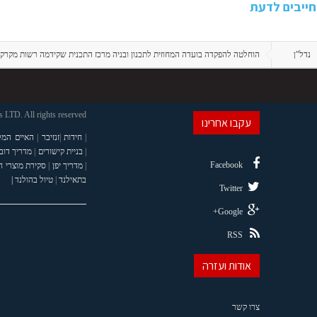
ייבים לדעת
נדל"ן
הוחלטה להפקדה בועדה המחוזית לתכנון ובניה מרכז התכנית שקידמה רשות מקרקע
LTD. All rights reserved
עקבו אחרינו
|
חידות
|
זנזיבר
|
האיים המל
|
בניית קישורים
|
מדריך דוב
Facebook
|
מדריך יפן
|
סקירת מוצרי 
בתאילנד
|
טיול בהולנד |
Twitter
Google+
RSS
אודות ועזרה
צרו קשר