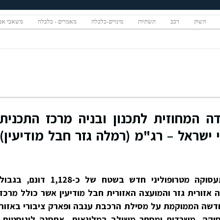
השוק
רכב
תשתיות
מינויים-כלכלה
מאמרים - כלכלה
משאבי אנ
 המחוזית לתכנון ובניה מרכז התכנית
שראל – רג"מ (רמלה גזר חבל מודיעין)
התכנית עוסקת בהקמת אזור תעסוקה מטרופוליני חדש בשטח של כ-1,128 דונם, בגבול
 אזורית גזר והמועצה האזורית חבל מודיעין אשר כולל מרכז
חדשה הממוקמת על מסילת הרכבת ענבה ופארק ציבורי באזור
וקה, משרדים ומסחר משולב במלונאות, אחסנה לוגיסטית,