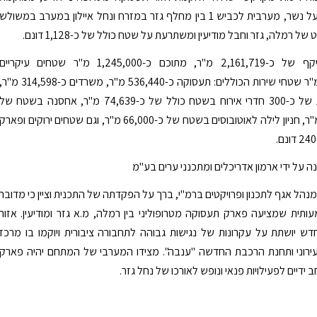
למרגלות מפעל נשר, מערבית לכביש 1 בין מחלף גזר במזרח ונחל איילון במערב במשולש
של רמלה, גזר וחבל מודיעין ומשתרעת על שטח כולל של כ-1,128 דונם.
התוכנית בהיקף של כ-2,161,719 מ"ר, מתוכם כ-1,245,000 מ"ר שטחים עיקריים
וכ-916,719 מ"ר שטחי שירות הכוללים: תעסוקה כ-536,440 מ"ר, משרדים כ-314,598 מ"
מסחר ותיירות של כ-300 חדרי אירוח בשטח כולל של כ-74,639 מ"ר, אחסנה בשטח של
כ-130,220 מ"ר, חניון לילה לאוטובוסים בשטח של כ-66,000 מ"ר, וגם שטחים ירוקים ופארק
ה על ידי ארמון אדריכלים ומתכנני ערים בע"מ
נהל אגף לתכנון ופרויקטים ברמ"י, ברך על הפקדתה של התכנית וציין כי מדובר
תית שמציעה פארק תעסוקה מטרופוליני בין רמלה, מ.א גזר ומודיעין. אזור
 יושתת על עקרונות של נגישות גבוהה לתחבורה ציבורית ויוקמו בו מרכז
עירוני ותחנת הרכבת החדשה "ענבה". מצידו המערבי של המתחם יהיה פארק
חב ידיים לפעילויות פנאי ונופש לאורכו של נחל גזר.