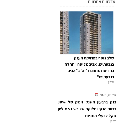
עדכונים אחרונים
שלב נוסף בפרויקט הענק
בגבעתיים: אביב מליסרון החלה
בהריסת מתחם ד'-ה' ב"אביב
בגבעתיים"
נדל"ן
אוג 05, 2026
בזק ברבעון השני: זינוק של 38%
ברווח הנקי וחלוקה של כ-515 מיליון
שקל לבעלי המניות
השוק