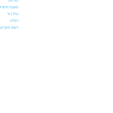
מודיעין
מועצה אזורית
נחל גזר
רמלה
רשות מקרקעי