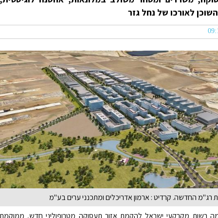
השוכן לאורכו של נחל גזר
 רג"מ החדשה. קרדיט : ארמון אדריכלים ומתכנני ערים בע"מ
מה רשות מקרקעי ישראל להקמת אזור תעסוקה מטרופוליני חדש, ממוקמת