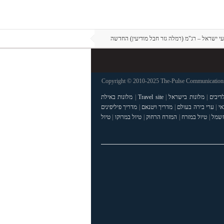
י ישראל – רג"מ (רמלה גזר חבל מודיעין) החדשה
Copyright © 2010-2025 The-Pulse Communications 
דיבים
|
מלונות בישראל
|
Travel site
|
מלונות באילת
אי
|
ערי בירה בעולם
|
מדריך ויטנאם
|
מדריך פיליפינים
חשמל
|
טיול במזרח
|
המזרח הרחוק
|
טיול במרוקו
|
טיול