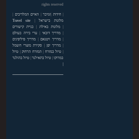
rights reserved
|
חידות
|
זנזיבר
|
האיים המלדיבים
|
מלונות בישראל
|
Travel site
|
מלונות באילת
|
בניית קישורים
|
מדריך דובאי
|
ערי בירה בעולם
|
מדריך ויטנאם
|
מדריך פיליפינים
|
מדריך יפן
|
סקירת מוצרי חשמל
|
טיול במזרח
|
המזרח הרחוק
|
טיול
במרוקו
|
טיול בתאילנד
|
טיול בהולנד
|