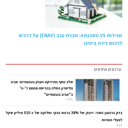
שכירות VS משכנתא: חברת ענב (ENAV) על דרכים
לרכוש דירה בימינו
עדכונים אחרונים
שלב נוסף בפרויקט הענק בגבעתיים: אביב
מליסרון החלה בהריסת מתחם ד'-ה'
ב"אביב בגבעתיים"
נדל"ן
בזק ברבעון השני: זינוק של 38% ברווח הנקי וחלוקה של כ-515 מיליון שקל
לבעלי המניות
השוק