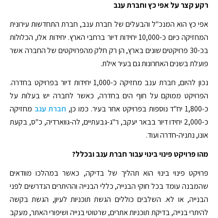
רקע קצר על אפי כץ וחברת ענב
אפי כץ הוא המנכ"ל והבעלים של חברת ענב, חברת התחדשות עירונית
המחזיקה כיום כ-10,000 יחידות דיור ברחבי הארץ. יחידות אלו, הכלולות
בכ-30 פרויקטים שונים בארץ, הן רק חלק מהפרויקטים של החברה אשר
פועלת בשנים האחרונות גם בעיר אילת.
נכון להיום, חברת ענב מחזיקה כ-1,000 יחידות דיור בפרויקט בחדרה.
הפרויקט ממוקם על חוף הים בחדרה, כאשר לחברה יש בעלות על
כ-1,800 יח"ד נוספות בפרויקט אחר בעיר. כמו כן,
חברת ענב
מחזיקה
כ-2,000 יחידו דיור בבאר יעקב, ר"ג-גבעתיים, לה-גווארדיה, כ"ס, בקעת
אונו, נתניה-חדרה ועוד.
מהו פרויקט פינוי בינוי עבור חברת ענב ובכלל?
פרויקט פינוי בינוי הוא תהליך של בדיקה, כאשר במהלכו מוודאים
שהמבנה עומד בכל חוקי הבנייה, כללי הבנייה וההיתרים הנדרשים לפני
הבנייה, או לא. השלבים כוללים הגשת תוכניות לעיון, הגשת בקשה
להיתרי בנייה, בדיקת תוכניות אתרים, שרטוטי בנייה ושיפורי האתר, מעקב