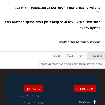
מחקלאי ועד מגורים: המדריך לסוגי הקרקע ומה באמת שווה להשקעה
נדל"ן
הפסד לעיריית ת"א: ועדת הערר קבעה כי אין לעצור פרויקט התחדשות בגלל
מחלוקת על חניה
נדל"ן
כשירושלים מתחילה לעלות לגובה
נדל"ן
אתם כאן:
ראשי
כלכלה
נדל"ן
אפי כץ וחברת ענב על פינוי בינוי בישראל בשנים האחרונות
עקבו אחרינו
ערוצי תוכן
חדשות
כלכלה
Facebook
בידור
יופי