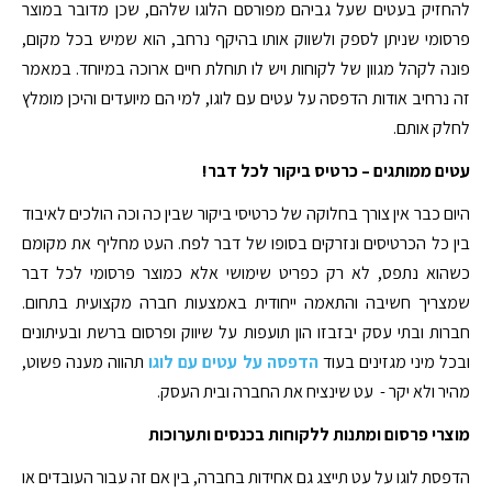
להחזיק בעטים שעל גביהם מפורסם הלוגו שלהם, שכן מדובר במוצר
פרסומי שניתן לספק ולשווק אותו בהיקף נרחב, הוא שמיש בכל מקום,
פונה לקהל מגוון של לקוחות ויש לו תוחלת חיים ארוכה במיוחד. במאמר
זה נרחיב אודות הדפסה על עטים עם לוגו, למי הם מיועדים והיכן מומלץ
לחלק אותם.
עטים ממותגים – כרטיס ביקור לכל דבר!
היום כבר אין צורך בחלוקה של כרטיסי ביקור שבין כה וכה הולכים לאיבוד
בין כל הכרטיסים ונזרקים בסופו של דבר לפח. העט מחליף את מקומם
כשהוא נתפס, לא רק כפריט שימושי אלא כמוצר פרסומי לכל דבר
שמצריך חשיבה והתאמה ייחודית באמצעות חברה מקצועית בתחום.
חברות ובתי עסק יבזבזו הון תועפות על שיווק ופרסום ברשת ובעיתונים
ובכל מיני מגזינים בעוד
הדפסה על עטים עם לוגו
תהווה מענה פשוט,
מהיר ולא יקר - עט שינציח את החברה ובית העסק.
מוצרי פרסום ומתנות ללקוחות בכנסים ותערוכות
הדפסת לוגו על עט תייצג גם אחידות בחברה, בין אם זה עבור העובדים או