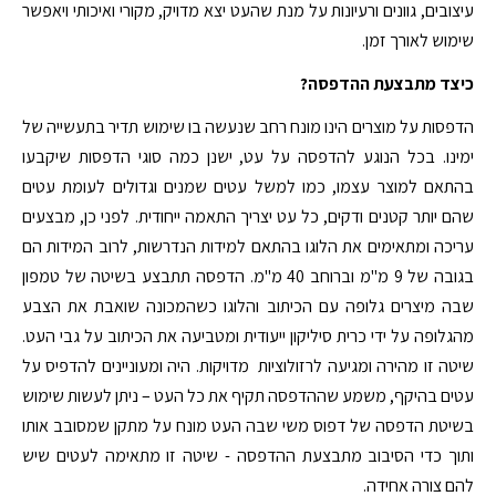
עיצובים, גוונים ורעיונות על מנת שהעט יצא מדויק, מקורי ואיכותי ויאפשר
שימוש לאורך זמן.
כיצד מתבצעת ההדפסה?
הדפסות על מוצרים הינו מונח רחב שנעשה בו שימוש תדיר בתעשייה של
ימינו. בכל הנוגע להדפסה על עט, ישנן כמה סוגי הדפסות שיקבעו
בהתאם למוצר עצמו, כמו למשל עטים שמנים וגדולים לעומת עטים
שהם יותר קטנים ודקים, כל עט יצריך התאמה ייחודית. לפני כן, מבצעים
עריכה ומתאימים את הלוגו בהתאם למידות הנדרשות, לרוב המידות הם
בגובה של 9 מ"מ וברוחב 40 מ"מ. הדפסה תתבצע בשיטה של טמפון
שבה מיצרים גלופה עם הכיתוב והלוגו כשהמכונה שואבת את הצבע
מהגלופה על ידי כרית סיליקון ייעודית ומטביעה את הכיתוב על גבי העט.
שיטה זו מהירה ומגיעה לרזולוציות מדויקות. היה ומעוניינים להדפיס על
עטים בהיקף, משמע שההדפסה תקיף את כל העט – ניתן לעשות שימוש
בשיטת הדפסה של דפוס משי שבה העט מונח על מתקן שמסובב אותו
ותוך כדי הסיבוב מתבצעת ההדפסה - שיטה זו מתאימה לעטים שיש
להם צורה אחידה.