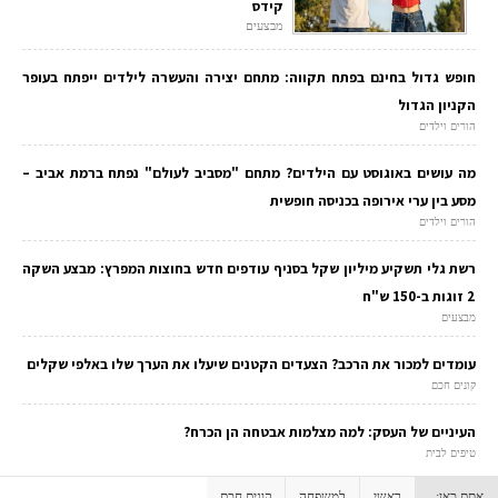
קידס
מבצעים
חופש גדול בחינם בפתח תקווה: מתחם יצירה והעשרה לילדים ייפתח בעופר
הקניון הגדול
הורים וילדים
מה עושים באוגוסט עם הילדים? מתחם "מסביב לעולם" נפתח ברמת אביב –
מסע בין ערי אירופה בכניסה חופשית
הורים וילדים
רשת גלי תשקיע מיליון שקל בסניף עודפים חדש בחוצות המפרץ: מבצע השקה
2 זוגות ב-150 ש"ח
מבצעים
עומדים למכור את הרכב? הצעדים הקטנים שיעלו את הערך שלו באלפי שקלים
קונים חכם
העיניים של העסק: למה מצלמות אבטחה הן הכרח?
טיפים לבית
אתם כאן:
ראשי
למשפחה
קונים חכם