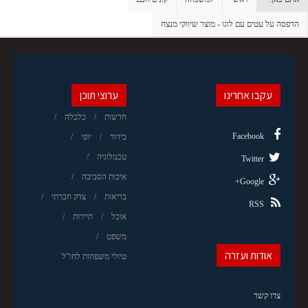
הדפסה על עטים עם לוגו - מוצר שיווקי מנצח
עקבו אחרינו
ערוצי תוכן
חדשות
כלכלה
Facebook
בידור
יופי
טכנולוגיה
Twitter
איכות הסביבה
Google+
בריאות
צדק חברתי
RSS
אוכל
תיירות
משפט
אודות ועזרה
טיולי משפחות לחו"ל
צרו קשר