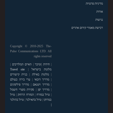
מדיניות פרטיות
אודות
נגישות
רכישת מאמרי קידום אתרים
Copyright © 2010-2025 The-
Pulse Communications LTD. All
rights reserved
|
חידות
|
זנזיבר
|
האיים המלדיבים
|
מלונות בישראל
|
Travel site
|
מלונות באילת
|
בניית קישורים
|
מדריך דובאי
|
ערי בירה בעולם
|
מדריך ויטנאם
|
מדריך פיליפינים
|
מדריך יפן
|
סקירת מוצרי חשמל
|
טיול במזרח
|
המזרח הרחוק
|
טיול
במרוקו
|
טיול בתאילנד
|
טיול בהולנד
|