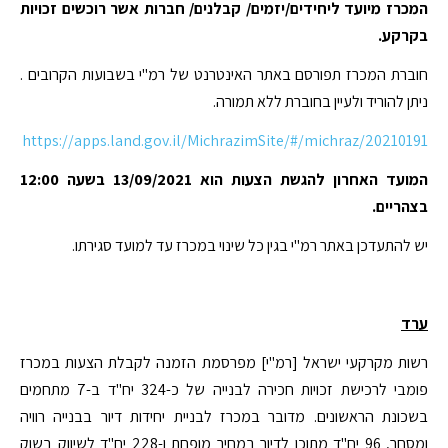
המכרז מיועד ליחידים/יזמים/ קבלנים/ חברות אשר רוכשים זכויות
בקרקע.
חוברת המכרז תפורסם באתר האינטרנט של רמ"י בשבועות הקרובים .
ניתן להוריד ולעיין בחוברת ללא תמורה.
https://apps.land.gov.il/MichrazimSite/#/michraz/20210191
המועד האחרון להגשת הצעות הוא 13/09/2021 בשעה 12:00
בצהריים.
יש להתעדכן באתר רמ"י בגין כל שינוי במכרז עד למועד סגירתו.
ערד
רשות מקרקעי ישראל [רמ"י] מפרסמת הזמנה לקבלת הצעות במכרז
פומבי לרכישת זכויות חכירה לבנייה של כ-324 יח"ד ב-7 מתחמים
בשכונת הראשונים. מדובר במכרז לבניית יחידות דיור בבנייה רוויה
ומסחר, 96 יח"ד מתוכן לדיור במחיר מופחת ו-228 יח"ד לשיווק בשוק