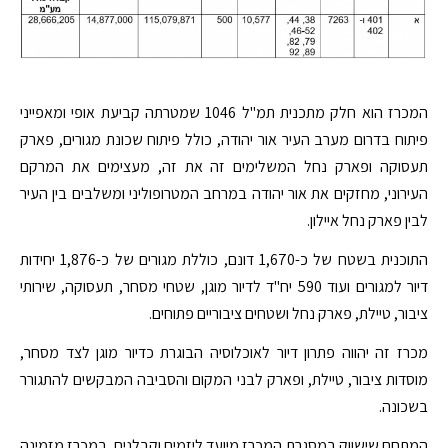
המכרז הוא חלק מתכנית תמ"ל 1046 שמטרתה קביעת אופי ומאפייני
פיתוח בדרום מערב העיר אור יהודה, כולל פיתוח שכונת מגורים, פארק
תעסוקה ופארק נחל המשלימים זה את זה, מעצימים את המרקם
העירוני, מחזקים את אור יהודה במרחב המטרופוליני ומשלבים בין העיר
לבין פארק נחל איילון.
התוכנית בשטח של כ-1,670 דונם, כוללת מגורים של כ-1,876 יחידות
דיור למגורים ועוד 590 יח"ד לדיור מוגן, שטחי מסחר, תעסוקה, שירותי
ציבור, טיילת, פארק נחל ושטחים ציבוריים פתוחים.
מכרז זה יהווה פתרון דיור לאוכלוסיה הבוגרת כדיור מוגן לצד מסחר,
מוסדות ציבור, טיילת, ופארק לבני המקום והסביבה המבקשים להתגורר
בשכונה.
המתחם שישווק במסגרת המכרז מיועד ליזמים וקבלנים. במכרז מזמינה