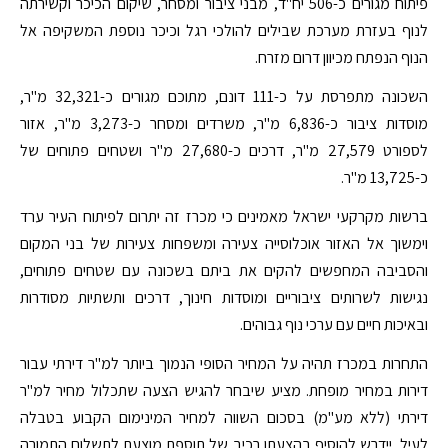
פיתוח מגורים כ-506 יח"ד, מבני ציבור ומסחר, שיקום הכיכר וקשירתה
לנוף בעזרת מערכת שבילים להולכי רגל וכיכר נוספת המשקיפה אל
הנוף הנפתח מכיוון דרום מזרח.
השכונה מתפרסת על כ-111 דונם, מתוכם מגורים כ-32,321 מ"ר,
מוסדות ציבור כ-6,836 מ"ר, משרדים ומסחר כ-3,273 מ"ר, אזור
לספורט 27,579 מ"ר, דרכים כ-27,680 מ"ר ושטחים פתוחים של
כ-13,725 מ"ר.
ברשות מקרקעי ישראל מאמינים כי מכרז זה יתרום לפיתוח העיר ערד
וימשוך אל האזור אוכלוסייה צעירה ומשפחות צעירות של בני המקום
והסביבה המחפשים להקים את ביתם בשכונה עם שטחים פתוחים,
נגישות לשרותים ציבוריים ומוסדות חינוך, דרכים ותשתיות מסודרות
ובאיכות חיים עם ערכי נוף גבוהים.
התחרות במכרז תהיה על המחיר הסופי הנמוך ביותר למ"ר דירתי עבור
דירות במחיר מופחת. מציע שיבחר להגיש הצעה שתכלול מחיר למ"ר
דירתי (ללא מע"מ) בסכום השווה למחיר המינימום הקבוע בטבלה
לעיל, יידרש להוסיף בהצעתו רכיב של תוספת מוצעת לתשלום התמורה