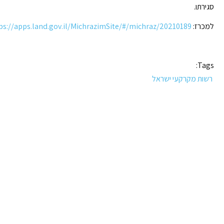
סגירתו.
למכרז:
https://apps.land.gov.il/MichrazimSite/#/michraz/20210189
Tags:
רשות מקרקעי ישראל