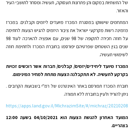
של התשתיות במקום והן פתרונות תעסוקה, תעשיה ומסחר לתושבי העיר
והאזור.
המתחמים שישווקו במסגרת המכרז מיועדים ליזמים וקבלנים. במכרז
מזמינה רשות מקרקעי ישראל את ציבור היזמים להגיש הצעות לחתימה
על חוזה חכירה לתקופה של 98 שנים, עם אופציה להארכה לעוד 98
שנים בגין השטחים שפרטיהם יפורסמו בחוברת המכרז ולחתימת חוזה
לשימושי תעשיה.
המכרז מיועד ליחידים/יזמים/ קבלנים/ חברות אשר רוכשים זכויות
בקרקע לתעשיה. לא תתקבלנה הצעות מתחת למחיר המינימום.
חוברת המכרז תפורסם באתר האינטרנט של רמ"י בשבועות הקרובים .
ניתן להוריד ולעיין בחוברת ללא תמורה.
https://apps.land.gov.il/MichrazimSite/#/michraz/20210208
המועד האחרון להגשת הצעות הוא 04/10/2021 בשעה 12:00
בצהריים.