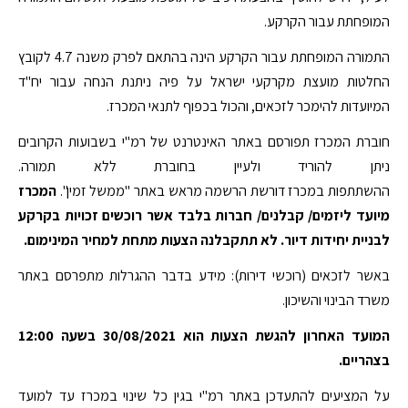
המופחתת עבור הקרקע.
התמורה המופחתת עבור הקרקע הינה בהתאם לפרק משנה 4.7 לקובץ
החלטות מועצת מקרקעי ישראל על פיה ניתנת הנחה עבור יח"ד
המיועדות להימכר לזכאים, והכול בכפוף לתנאי המכרז.
חוברת המכרז תפורסם באתר האינטרנט של רמ"י בשבועות הקרובים
ניתן להוריד ולעיין בחוברת ללא תמורה.
ההשתתפות במכרז דורשת הרשמה מראש באתר "ממשל זמין".
המכרז
מיועד ליזמים/ קבלנים/ חברות בלבד אשר רוכשים זכויות בקרקע
לבניית יחידות דיור. לא תתקבלנה הצעות מתחת למחיר המינימום.
באשר לזכאים (רוכשי דירות): מידע בדבר ההגרלות מתפרסם באתר
משרד הבינוי והשיכון.
המועד האחרון להגשת הצעות הוא 30/08/2021 בשעה 12:00
בצהריים.
על המציעים להתעדכן באתר רמ"י בגין כל שינוי במכרז עד למועד