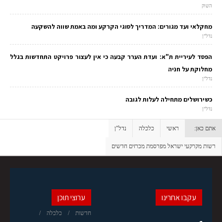
השוק
מחקלאי ועד מגורים: המדריך לסוגי הקרקע ומה באמת שווה להשקעה
נדל"ן
הפסד לעיריית ת"א: ועדת הערר קבעה כי אין לעצור פרויקט התחדשות בגלל
מחלוקת על חניה
נדל"ן
כשירושלים מתחילה לעלות לגובה
נדל"ן
אתם כאן:
ראשי
כלכלה
נדל"ן
רשות מקרקעי ישראל מפרסמת מכרזים חדשים
עקבו אחרינו
ערוצי תוכן
חדשות
כלכלה