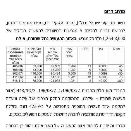
מרחב דרום
רשות מקרקעי ישראל [רמ"י], מרחב עסקי דרום, מפרסמת מכרז מקוון,
לרכישת זכויות לחכירת 5 מגרשים המיועדים לתעשיה בגדלים של
1,264-3,000 מ"ר כל מגרש,
באזור התעשיה נחל שחורת, אילת
המכרז הוא חלק מתכנית 1/196/03/2, 196/03/2, 2/מק/443 ('אזור
תעשיה שחורת – אילת'), הממוקמת בחלק הצפוני של אילת ונועדה
להקמת אזור תעשיה. התוכנית מתפרשת על כ-423.9 דונם וכוללת
הקמת חדרי טרנספורמציה לחברת החשמל ולעסקים הפועלים במקום.
מכרז זה יתרום לפיתוח אזור התעשייה של העיר אילת ויהווה הן הרחבה