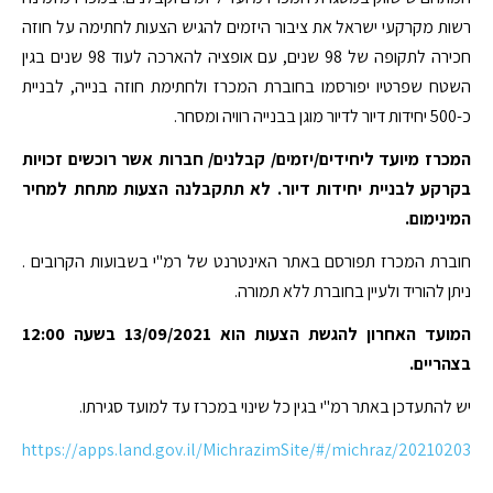
רשות מקרקעי ישראל את ציבור היזמים להגיש הצעות לחתימה על חוזה
חכירה לתקופה של 98 שנים, עם אופציה להארכה לעוד 98 שנים בגין
השטח שפרטיו יפורסמו בחוברת המכרז ולחתימת חוזה בנייה, לבניית
כ-500 יחידות דיור לדיור מוגן בבנייה רוויה ומסחר.
המכרז מיועד ליחידים/יזמים/ קבלנים/ חברות אשר רוכשים זכויות
בקרקע לבניית יחידות דיור. לא תתקבלנה הצעות מתחת למחיר
המינימום.
חוברת המכרז תפורסם באתר האינטרנט של רמ"י בשבועות הקרובים .
ניתן להוריד ולעיין בחוברת ללא תמורה.
המועד האחרון להגשת הצעות הוא 13/09/2021 בשעה 12:00
בצהריים.
יש להתעדכן באתר רמ"י בגין כל שינוי במכרז עד למועד סגירתו.
https://apps.land.gov.il/MichrazimSite/#/michraz/20210203