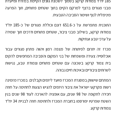
185 יח"ד צמודות קרקע בסמוך לשכונת גוונים הקיימת במזרח ומייעדת
מבני מגורים ברצף למרקם הקיים בתוך שטחים פתוחים, תוך הפרעה
מינימלית לנוף ושימור הסביבה הטבעית.
התוכנית מתפרשת על כ-651.6 דונם וכוללת מגורים של כ-185 יח"ד
צמודות קרקע, בשילוב מבני ציבור, שטחים פתוחים ודרכים תוך שמירה
על ערכי טבע ועתיקות.
מכרז זה יתרום לפיתוחה של מצפה רמון ויהווה פתרון מגורים עבור
אוכלוסייה צעירה ומשפחות של בני המקום והסביבה המחפשים להקים
בית צמוד קרקע בשכונה עם שטחים פתוחים וצמודת טבע, נגישות
לשרותים ציבוריים ובאיכות חיים גבוהה.
המתחם שישווק במסגרת המכרז מיועד ליזמים וקבלנים. במכרז מזמינה
רשות מקרקעי ישראל את ציבור היזמים להגיש הצעות לחתימה על חוזה
חכירה לתקופה של 98 שנים, עם אופציה להארכה לעוד 98 שנים בגין
השטח שפרטיו יפורסמו בחוברת המכרז ולחתימת חוזה לבניית 34 יח"ד
צמודות קרקע.