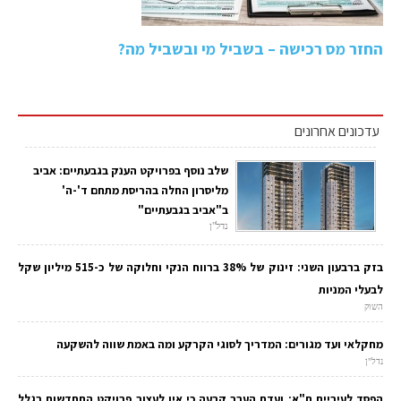
החזר מס רכישה – בשביל מי ובשביל מה?
עדכונים אחרונים
שלב נוסף בפרויקט הענק בגבעתיים: אביב
מליסרון החלה בהריסת מתחם ד'-ה'
ב"אביב בגבעתיים"
נדל"ן
בזק ברבעון השני: זינוק של 38% ברווח הנקי וחלוקה של כ-515 מיליון שקל
לבעלי המניות
השוק
מחקלאי ועד מגורים: המדריך לסוגי הקרקע ומה באמת שווה להשקעה
נדל"ן
הפסד לעיריית ת"א: ועדת הערר קבעה כי אין לעצור פרויקט התחדשות בגלל