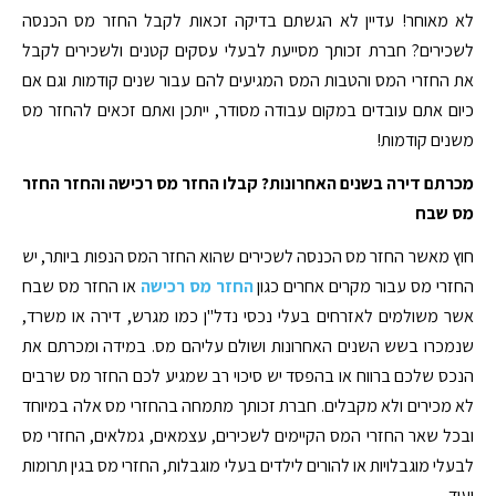
לא מאוחר! עדיין לא הגשתם בדיקה זכאות לקבל החזר מס הכנסה
לשכירים? חברת זכותך מסייעת לבעלי עסקים קטנים ולשכירים לקבל
את החזרי המס והטבות המס המגיעים להם עבור שנים קודמות וגם אם
כיום אתם עובדים במקום עבודה מסודר, ייתכן ואתם זכאים להחזר מס
משנים קודמות!
מכרתם דירה בשנים האחרונות? קבלו החזר מס רכישה והחזר החזר
מס שבח
חוץ מאשר החזר מס הכנסה לשכירים שהוא החזר המס הנפות ביותר, יש
החזרי מס עבור מקרים אחרים כגון
החזר מס רכישה
או החזר מס שבח
אשר משולמים לאזרחים בעלי נכסי נדל"ן כמו מגרש, דירה או משרד,
שנמכרו בשש השנים האחרונות ושולם עליהם מס. במידה ומכרתם את
הנכס שלכם ברווח או בהפסד יש סיכוי רב שמגיע לכם החזר מס שרבים
לא מכירים ולא מקבלים. חברת זכותך מתמחה בהחזרי מס אלה במיוחד
ובכל שאר החזרי המס הקיימים לשכירים, עצמאים, גמלאים, החזרי מס
לבעלי מוגבלויות או להורים לילדים בעלי מוגבלות, החזרי מס בגין תרומות
ועוד.