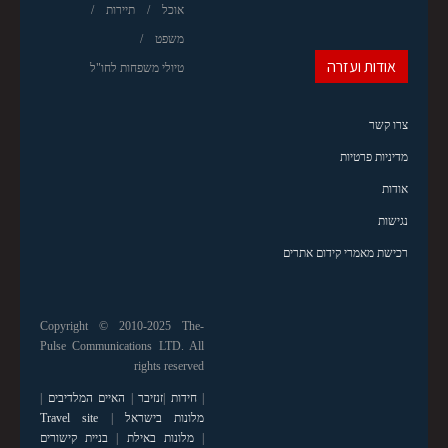
אוכל
תיירות
משפט
אודות ועזרה
טיולי משפחות לחו"ל
צרו קשר
מדיניות פרטיות
אודות
נגישות
רכישת מאמרי קידום אתרים
Copyright © 2010-2025 The-
Pulse Communications LTD. All
rights reserved
|
חידות
|
זנזיבר
|
האיים המלדיבים
|
מלונות בישראל
|
Travel site
|
מלונות באילת
|
בניית קישורים