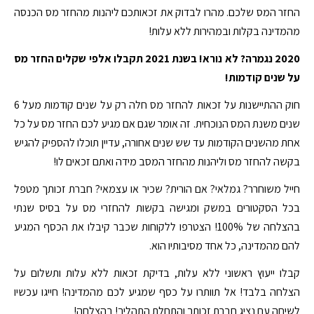
החזר המס שלכם. מהרו לבדוק את זכאותכם ליהנות מהחזר מס הכנסה
מהמדינה בקלות ובמהירות ללא עלות!
2020 נגמרה? לא נורא! בשנת 2021 תקבלו אלפי שקלים החזר מס
על שנים קודמות!
חוק ההתיישנות על זכאות להחזר מס חלה רק על שנים קודמות מעל 6
שנים משנת המס הנוכחית. זה אומר שגם אם מגיע לכם החזר מס על כל
אחת מהשנים הקודמות עד שש שנים אחורה, עדיין תוכלו להספיק להגיש
בקשה להחזר מס וליהנות מהחזר המסב מידה ואתם זכאים לו!
חייל משוחרר? גמלאי? אם הורית? שכיר או עצמאי? חברת זכותך מטפל
בכל הסקטורים במשק ומגישה בקשות להחזרי מס על בסיס שנתי
בהצלחה של 100%! הצטרפו ללקוחות שכבר קיבלו את הכסף המגיע
להם מהמדינה, כל אחד מסיבותיו הוא.
קבלו ייעוץ ראשוני ללא עלות, בדיקת זכאות ללא עלות ותשלום על
הצלחה בלבד! אל תוותרו על כסף שמגיע לכם מהמדינה! חייגו עכשיו
לשיחה עם נציג חברת זכותך והתחלת התהליך! בהצלחה!