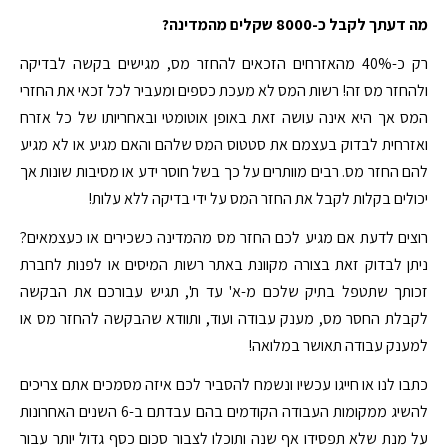
מה דעתך לקבל כ-8000 שקלים מהמדינה?
רק כ-40% מהאזרחים הזכאים להחזר מס, מגישים בקשה לבדיקה
ולהחזר מס זה! רשות המס לא מעכת כספים ומעביר לכל זכאי את החזרי
המס אך היא אינה עושה זאת באופן אוטומטי ובאחריותו של כל אזרח
ואזרחית לבדוק בעצמם את סטטוס המס שלהם והאם מגיע או לא מגיע
להם החזר מס. רבים מוותרים על כך בשל חוסר ידע או מסיבות שונות אך
יכולים בקלות לקבל את החזר המס על ידי בדיקה ללא עלות!
רוצים לדעת אם מגיע לכם החזר מס מהמדינה כשכירים או כעצמאים?
ניתן לבדוק זאת בצורה מקוונת באתר רשות המיסים או לפנות לחברת
זכותך שתטפל בתיק שלכם מ-א' עד ת', תגיש עבורכם את הבקשה
לקבלת החסר מס, מענק עבודה ועוד, ותוודא שהבקשה להחזר מס או
למענק עבודה תאושר במלואה!
כתבו לנו או חייגו עכשיו ונשמח להסביר לכם איזה מסמכים אתם צריכים
להשיג ממקומות העבודה הקודמים בהם עבדתם ב-6 השנים האחרונות
על מנת שלא תפסידו אף שנה ותוכלו לצבור סכום כסף גדול יותר עבור