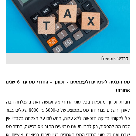
קרדיט: freepik
מס הכנסה לשכירים ולעצמאים - זכותך - החזרי מס עד 6 שנים
אחורה!
חברת זכותך מטפלת בכל סוגי החזרי מס ועושה זאת בהצלחה רבה
לאורך השנים עם החזר מס בממוצע של כ-5000 עד 8000 שקלים עבור
כל ללקוח! בדיקת הזכאות ללא עלות, התשלום על הצלחה בלבד! אין
לכם מה להפסיד, רק להרוויח! אנו מבצעים החזר מס רכישה, החזר מס
שבח ואת כל סוגי החזרי המס האחרים בגין סיבות רפואיות, אישיות או