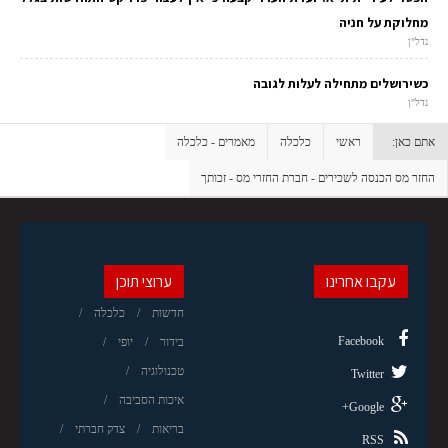
מחלוקת על חניה
נדל"ן
כשירושלים מתחילה לעלות לגובה
נדל"ן
אתם כאן:
ראשי
כלכלה
מאמרים - כלכלה
החזר מס הכנסה לשכירים - חברת החזרי מס - זכותך
עקבו אחרינו
ערוצי תוכן
חדשות
כלכלה
Facebook
בידור
יופי
טכנולוגיה
Twitter
איכות הסביבה
Google+
בריאות
צדק חברתי
RSS