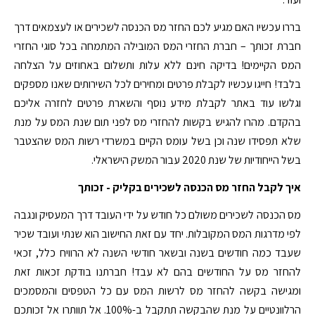
בררו עכשיו האם מגיע לכם החזר מס הכנסה לשכירים או לעצמאים דרך
חברת זכותך – חברת החזרי המס המובילה המתמחה בכל סוגי החזרי
המס הקיימים! בדיקה חינם ללא עלות ותשלום באחוזים על הצלחה
בלבד! חייגו עכשיו לקבלת פרטים ומחירים לכל השירותים שאנו מספקים
וגלשו עוד באתר לקבלת מידע נוסף והשארת פרטים לחזרה אליכם
בהקדם. מהרו להגיש בקשות להחזרי מס לפני תום שנת המס על מנת
שלא תפסידו שנה וכן בשל עומס הקיים במשרדי רשות המס שהצטבר
בשל הייחודיות של שנת 2020 עבור המשק הישראלי.
איך לקבל החזר מס הכנסה לשכירים בקליק - זכותך
מס הכנסה לשכירים משולם כל חודש על ידי העובד דרך המעסיק ונגבה
לפי מדרגות המס המקובלות. יחד עם זאת החישוב הוא שנתי ועובד שכיר
שעבד כמה חודשים בשנה ובשאר חודשי השנה לא הרוויח כלל, זכאי
להחזר מס על החודשים בהם לא עבד! חברתנו בודקת זכאות זאת
ומגישה בקשה להחזר מס לרשות המס עם כל הטפסים והמסמכים
הרלוונטיים על מנת שהבקשה תתקבל ב-100%. אל תוותרו אל זכותכם