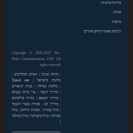
מדיניות פרטיות
אודות
נגישות
רכישת מאמרי קידום אתרים
Copyright © 2010-2025 The-
Pulse Communications LTD. All
rights reserved
|
חידות
|
זנזיבר
|
האיים המלדיבים
|
מלונות בישראל
|
Travel site
|
מלונות באילת
|
בניית קישורים
|
מדריך דובאי
|
ערי בירה בעולם
|
מדריך ויטנאם
|
מדריך פיליפינים
|
מדריך יפן
|
סקירת מוצרי חשמל
|
טיול במזרח
|
המזרח הרחוק
|
טיול
במרוקו
|
טיול בתאילנד
|
טיול בהולנד
|