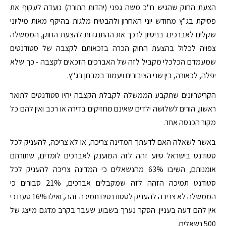
הצעת החוק שהגיש ח"כ משה גפני (יהדות התורה) נועדה לעקוף את
פסיקת בג"ץ מחודש יוני האחרון ולהבטיח מלגות בהיקף מאות מיליוני
שקלים לאברכים. בניסיון לרכך את ההתנגדות להצעת החוק, הממשלה
צפויה לכלול בהצעת החוק הכרה בזכאותם לקצבה של סטודנטים
שמעמדם הכלכלי מקביל לזה של האברכים הזכאים לקצבה - כך שלא
יפלה, לכאורה, בין שני הציבורים ויעמוד במבחן בג"ץ.
הקריטריונים שתקבע הממשלה לקבלת הקצבה יהיו סטודנטים לתואר
ראשון, הורים לשלושה ילדים שאינם מחזיקים בדירה או רכב ואין להם כל
מקור הכנסה אחר.
באשר לשאלה האם לדעתך המדינה צריכה, או לא צריכה, להעניק לכל
סטודנט בישראל סיוע זהה לזה המוענק לאברכים לומדים, שתורתם
אומנותם, השיבו 63% מהנשאלים כי המדינה צריכה להעניק לכל
סטודנט תמיכה הזהה לזה שמקבלים אברכים, 21% סבורים כי
הממשלה לא צריכה להעניק לסטודנטים תמיכה זהה, ואילו 16% טענו כי
אין להם דעה בעניין. הסקר נערך בשבוע שעבר בקרב מדגם מייצג של
500 נשאלים.