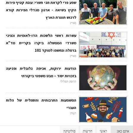
שפע פרי לקראת חגי תשרי: עונת קטיף פירות
הקיץ בשיאה - ארגון מגדלי הפירות קורא
לרכוש תוצרת הארץ
בארץ
עשרות ראשי הלשכות הדו-לאומיות ונציגי
משרדי הממשלה ביקרו בקריית מד"א
ברמלה ונחשפו למוקד 101
בארץ
הודעות ירוקות, אכיפה גלובלית ופגיעה
בזכויות יסוד – מבט משפטי ביקורתי
הדופק הפלילי
המשמעות התרבותית והסמלית של הלוח
העברי
דעות
אתם כאן:
ראשי
חדשות
פוליטיקה