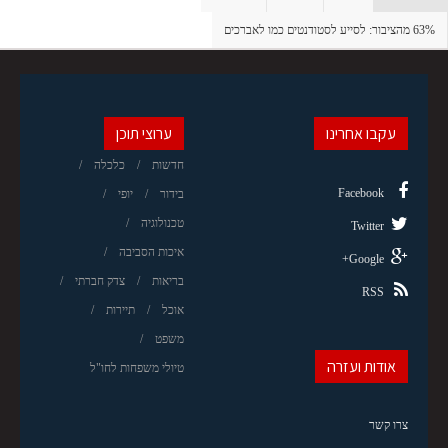
63% מהציבור: לסייע לסטודנטים כמו לאברכים
עקבו אחרינו
ערוצי תוכן
חדשות
כלכלה
Facebook
בידור
יופי
טכנולוגיה
Twitter
איכות הסביבה
Google+
בריאות
צדק חברתי
RSS
אוכל
תיירות
משפט
אודות ועזרה
טיולי משפחות לחו"ל
צרו קשר