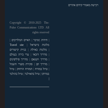
רכישת מאמרי קידום אתרים
Copyright © 2010-2025 The-
Pulse Communications LTD. All
rights reserved
|
חידות
|
זנזיבר
|
האיים המלדיבים
|
מלונות בישראל
|
Travel site
|
מלונות באילת
|
בניית קישורים
|
מדריך דובאי
|
ערי בירה בעולם
|
מדריך ויטנאם
|
מדריך פיליפינים
|
מדריך יפן
|
סקירת מוצרי חשמל
|
טיול במזרח
|
המזרח הרחוק
|
טיול
במרוקו
|
טיול בתאילנד
|
טיול בהולנד
|