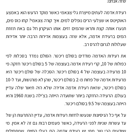
שזה אנחנו.
רעידת אדמה לעתים מייצרת גלי צונאמי כאשר מוקד הרעש הוא באמצע
האוקיינוס או שצלעי הרים נופלים למים. איך קורה צונאמי? קחו כוס מים,
תנערו אותה קצת ותראו שהמים זזים. אותו העיקרון חל גם באת תזוזת
המים ברעידת אדמה, אלא שזה בעוצמות אדירות הרבה יותר אדירות
שעלולות לגרום להרס רב.
את רעידות האדמה מודדים בסולם ריכטר. הסולם נמדד בסכלות לפי
כפולות של 10, קרי רעידת אדמה בעוצמה של 5 בסולם ריכטר חזקה פי
10 מרעידה בעוצמה של 4 בסולם ריכטר. הסכלה של סולם ריכטר היא
מרעידות אדמה של פחות מ-2 בסולם ריכטר, שהן לא מורגשות, ועד ל-10
בסולם ריכטר, שזאת רעידת אדמה אדירה שלא היה תיאור שלה עדיין
בעולם. הרעידה החזקה ביותר שתועדה הייתה בצ'ילה בשנת 1960 והיא
הייתה בעוצמה של 9.5 בסולם ריכטר.
על אף כל הניסיונות שנעשו לחזות רעידות אדמה, עדיין ההתרעות הן של
עד עשרות שניות לפני הרעידה, כאשר פעמים רבות גם זה לא אמין. מי
שיודעים הכי טוב מתי יש רעידת אדמה הם בעלי החיים, שמתחילים