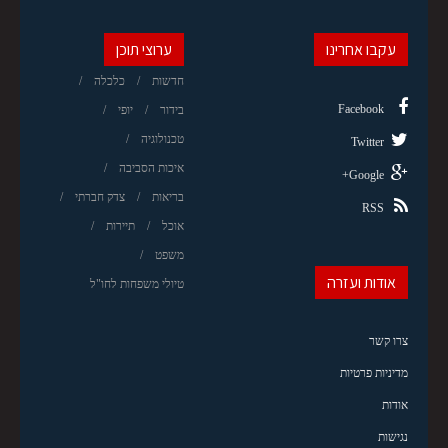
עקבו אחרינו
ערוצי תוכן
חדשות
כלכלה
Facebook
בידור
יופי
טכנולוגיה
Twitter
איכות הסביבה
Google+
בריאות
צדק חברתי
RSS
אוכל
תיירות
משפט
אודות ועזרה
טיולי משפחות לחו"ל
צרו קשר
מדיניות פרטיות
אודות
נגישות