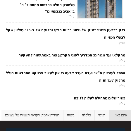
מליסרון החלה בהריסת מתחם ד'-ה'
ב"אביב בגבעתיים"
נדל"ן
בזק ברבעון השני: זינוק של 38% ברווח הנקי וחלוקה של כ-515 מיליון שקל
לבעלי המניות
השוק
מחקלאי ועד מגורים: המדריך לסוגי הקרקע ומה באמת שווה להשקעה
נדל"ן
הפסד לעיריית ת"א: ועדת הערר קבעה כי אין לעצור פרויקט התחדשות בגלל
מחלוקת על חניה
נדל"ן
כשירושלים מתחילה לעלות לגובה
נדל"ן
אתם כאן:
ראשי
כלכלה
ביטוח
רעידות אדמה, תקראו ותשמרו על עצמכם