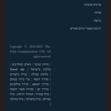
מדיניות פרטיות
אודות
נגישות
רכישת מאמרי קידום אתרים
Copyright © 2010-2025 The-
Pulse Communications LTD. All
rights reserved
|
חידות
|
זנזיבר
|
האיים המלדיבים
|
מלונות בישראל
|
Travel site
|
מלונות באילת
|
בניית קישורים
|
מדריך דובאי
|
ערי בירה בעולם
|
מדריך ויטנאם
|
מדריך פיליפינים
|
מדריך יפן
|
סקירת מוצרי חשמל
|
טיול במזרח
|
המזרח הרחוק
|
טיול
במרוקו
|
טיול בתאילנד
|
טיול בהולנד
|