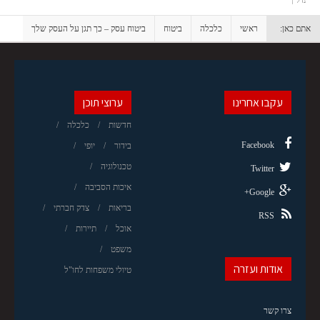
נדל"ן
אתם כאן:
ראשי
כלכלה
ביטוח
ביטוח עסק – כך תגן על העסק שלך
עקבו אחרינו
ערוצי תוכן
חדשות
כלכלה
Facebook
בידור
יופי
טכנולוגיה
Twitter
איכות הסביבה
Google+
בריאות
צדק חברתי
RSS
אוכל
תיירות
משפט
אודות ועזרה
טיולי משפחות לחו"ל
צרו קשר