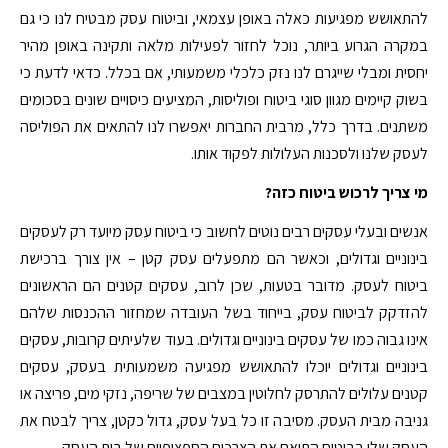
להתאושש מפגיעות כאלה באופן עצמאי, וביטוח עסק מבטיח לנו כי גם
במקרה הגרוע ביותר, נוכל לחזור לפעילות מלאה ותקינה באופן מהיר
יחסית ומבלי שייגרם לנו נזק כלכלי משמעותי, אם בכלל. כדאי לדעת כי
בשוק קיימים מגוון סוגי ביטוח ופוליסות, המציעים כיסויים שונים בסכומים
משתנים. בדרך כלל, מרבית החברות יאפשרו לנו להתאים את הפוליסה
לעסק שלנו ולסכנות העלולות לפקוד אותו.
מי צריך לרכוש ביטוח כזה?
אנשים ובעלי עסקים רבים נוטים לחשוב כי ביטוח עסק מיועד רק לעסקים
בינוניים וגדולים, וכאשר הם מתפעלים עסק קטן – אין צורך ברכישת
ביטוח לעסק. מדובר בטעות, שכן לרוב, עסקים קטנים הם הראשונים
להזדקק לביטוח עסק, בייחוד בשל העובדה שמחזור ההכנסות שלהם
אינו גבוה כמו של עסקים בינוניים וגדולים. בעוד שלעיתים קרובות, עסקים
בינוניים וגדולים יוכלו להתאושש מפגיעה משמעותית בעסק, עסקים
קטנים עלולים להתרסק לחלוטין במצבים של שריפה, נזקי מים, פריצה או
גניבה מבית העסק. מסיבה זו כל בעל עסק, גדול כקטן, צריך לבטח את
העסק שלו בביטוח התואם את הצרכים הספציפיים של בית העסק.