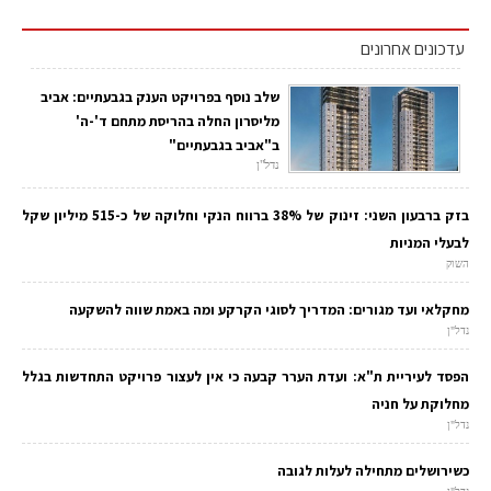
עדכונים אחרונים
שלב נוסף בפרויקט הענק בגבעתיים: אביב
מליסרון החלה בהריסת מתחם ד'-ה'
ב"אביב בגבעתיים"
נדל"ן
בזק ברבעון השני: זינוק של 38% ברווח הנקי וחלוקה של כ-515 מיליון שקל
לבעלי המניות
השוק
מחקלאי ועד מגורים: המדריך לסוגי הקרקע ומה באמת שווה להשקעה
נדל"ן
הפסד לעיריית ת"א: ועדת הערר קבעה כי אין לעצור פרויקט התחדשות בגלל
מחלוקת על חניה
נדל"ן
כשירושלים מתחילה לעלות לגובה