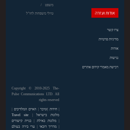
משפט
אודות ועזרה
טיולי משפחות לחו"ל
צרו קשר
מדיניות פרטיות
אודות
נגישות
רכישת מאמרי קידום אתרים
Copyright © 2010-2025 The-
Pulse Communications LTD. All
rights reserved
|
חידות
|
זנזיבר
|
האיים המלדיבים
|
מלונות בישראל
|
Travel site
|
מלונות באילת
|
בניית קישורים
|
מדריך דובאי
|
ערי בירה בעולם