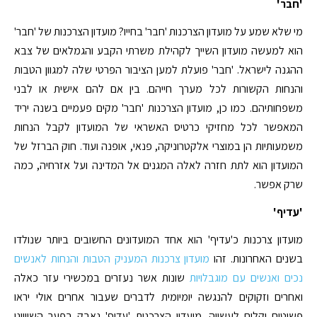
'חבר'
מי שלא שמע על מועדון הצרכנות 'חבר' בחייו? מועדון הצרכנות של 'חבר'
הוא למעשה מועדון השייך לקהילת משרתי הקבע והגמלאים של צבא
ההגנה לישראל. 'חבר' פועלת למען הציבור הפרטי שלה למגוון הטבות
והנחות הקשורות לכל מערך חייהם. בין אם להם אישית או לבני
משפחותיהם. כמו כן, מועדון הצרכנות 'חבר' מקים פעמיים בשנה יריד
המאפשר לכל מחזיקי כרטיס האשראי של המועדון לקבל הנחות
משמעותיות הן במוצרי אלקטרוניקה, פנאי, אופנה ועוד. חוק הברזל של
המועדון הוא לתת חזרה לאלה המגנים אל המדינה ועל אזרחיה, כמה
שרק אפשר.
'עדיף'
מועדון צרכנות כ'עדיף' הוא אחד המועדונים החשובים ביותר שנולדו
בשנים האחרונות. זהו
מועדון צרכנות המעניק הטבות והנחות לאנשים
נכים ואנשים עם מוגבלויות
שונות אשר נעזרים במכשירי עזר כאלה
ואחרים וזקוקים להנגשה יומיומית לדברים שעבור אחרים אולי יראו
פשוטים וקלים לעשייה. מועדון הצרכנות 'עדיף' נאבק בפער השוויוני