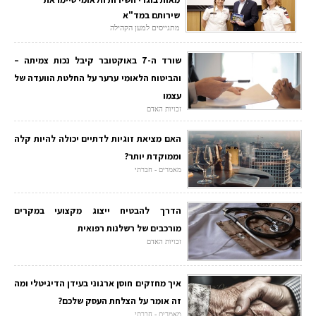
שירותם במד"א
מתגייסים למען הקהילה
שורד ה-7 באוקטובר קיבל נכות צמיתה –
והביטוח הלאומי ערער על החלטת הוועדה של
עצמו
זכויות האדם
האם מציאת זוגיות לדתיים יכולה להיות קלה
וממוקדת יותר?
מאמרים - חברתי
הדרך להבטיח ייצוג מקצועי במקרים
מורכבים של רשלנות רפואית
זכויות האדם
איך מחזקים חוסן ארגוני בעידן הדיגיטלי ומה
זה אומר על הצלחת העסק שלכם?
מאמרים - חברתי