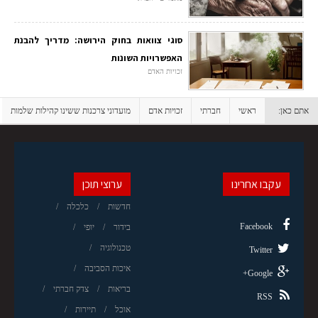
סוגי צוואות בחוק הירושה: מדריך להבנת
האפשרויות השונות
זכויות האדם
אתם כאן:
ראשי
חברתי
זכויות אדם
מועדוני צרכנות ששינו קהילות שלמות
עקבו אחרינו
ערוצי תוכן
חדשות
כלכלה
Facebook
בידור
יופי
טכנולוגיה
Twitter
איכות הסביבה
Google+
בריאות
צדק חברתי
RSS
אוכל
תיירות