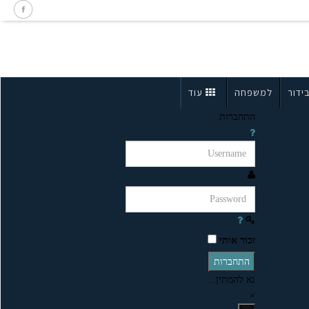
ידור
למשפחה
עוד
התחברות
זכור אותי
התחברות
נא להמתין...
×