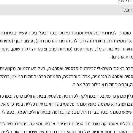
יזגלין
, מומחה לכירורגיה פלסטית ומנתח פלסטי בכיר בעל ניסיון עשיר בכירורגיה
ית ומשחזרת, ניתוחי חזה (הגדלה, הקטנה והרמת חזה), עיצוב הגוף (מתיחת
זרועות ושאיבות שומן), ניתוחי פנים (מתיחות פנים וצוואר והזרקות שומן, ניתוחי
ת אוזניים).
 חבר באיגוד הישראלי לכירורגיה פלסטית ואסתטית, בעל השתלמויות מקצועיות
סטית ואסתטית בגרמניה, ארה"ב ובבלגיה, התמחה בבתי החולים בני ציון, כרמל
, ובבית החולים איכילוב בתל אביב.
זגלין מכהן כרופא בכיר במחלקה לכירורגיה פלסטית בבית החולים כרמל ובמרכז
 שבחיפה. הוא משמש כיועץ ומנתח פלסטי בשירותי בריאות כללית בעיר כרמיאל.
שימש כמנתח בכיר בבית החולים בני ציון בחיפה ובבית החולים העמק, בעפולה.
רשת מרפאות כללית אסתטיקה מונה 17 סניפים בפריסה ארצית, ומציעה ניתוחים וטיפולים
די מומחים תחת אחריות של גוף רפואי. כחברת בת של שירותי בריאות כללית-