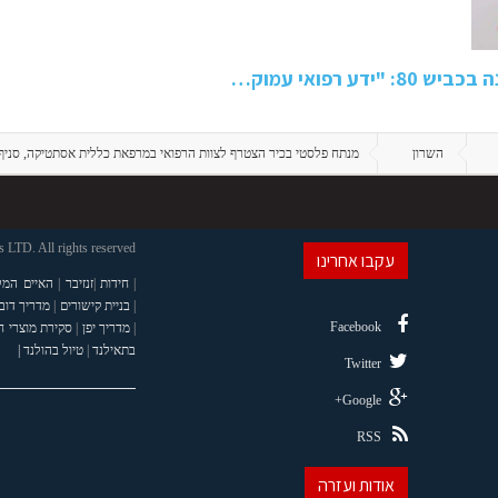
 רפואי עמוק…
השרון
מנתח פלסטי בכיר הצטרף לצוות הרפואי במרפאת כללית אסתטיקה, סניף 
LTD. All rights reserved
עקבו אחרינו
|
חידות
|
זנזיבר
|
האיים המל
|
בניית קישורים
|
מדריך דוב
Facebook
|
מדריך יפן
|
סקירת מוצרי 
בתאילנד
|
טיול בהולנד |
Twitter
Google+
RSS
אודות ועזרה