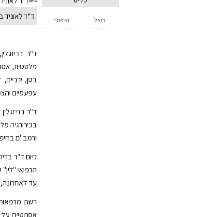
כלים
ד''ר לאוניד בר
דואל
הדפסה
ד"ר בריזגלין
פלסטית, אסתט
בטן, ירכיים, 
עפעפיים והצמד
ד"ר בריזגלין
בכירורגיה פל
ורמב"ם בחיפה
כיום ד"ר ברי
הרפואי "לין"
עד לאחרונה, 
אסתטיים על י