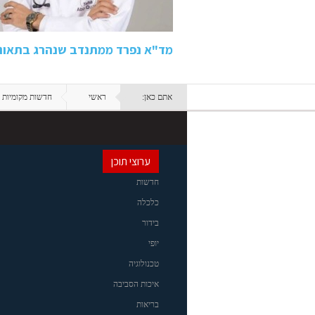
מד"א נפרד ממתנדב שנהרג בתאונה בכביש 80: "ידע
אתם כאן:
ראשי
חדשות מקומיות
ערוצי תוכן
חדשות
כלכלה
בידור
יופי
טכנולוגיה
איכות הסביבה
בריאות