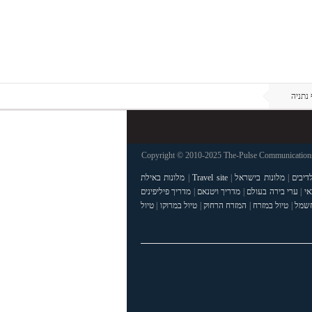
נתניה
Copyright © 2010-2025 The-Pulse Communications 
דיבים
|
מלונות בישראל
|
Travel site
|
מלונות באילת
אי
|
ערי בירה בעולם
|
מדריך ויטנאם
|
מדריך פיליפינים
חשמל
|
טיול במזרח
|
המזרח הרחוק
|
טיול במרוקו
|
טיול