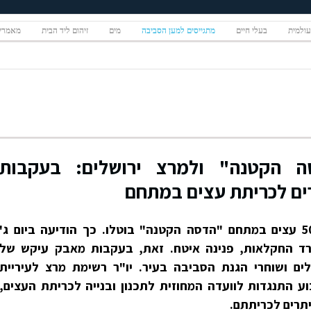
ולמית
בעלי חיים
מתגייסים למען הסביבה
מים
זיהום ליד הבית
מאמרים
סה הקטנה" ולמרצ ירושלים: בעקבות
ים לכריתת עצים במתחם
ההיתרים לכריתתם של יותר מ- 50 עצים במתחם "הדסה הקטנה" בוטלו. כך הודיעה ביום ג'
ות במשרד החקלאות, פנינה איטח. זאת, בעקבות מאבק עיקש של
ים ושוחרי הגנת הסביבה בעיר. יו"ר רשימת מרצ לעיריית
וע התנגדות לוועדה המחוזית לתכנון ובנייה לכריתת העצים,
תרים לכריתתם.