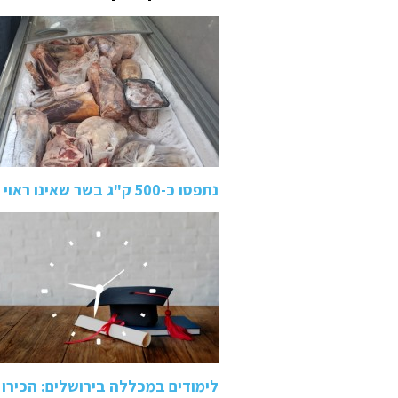
נתפסו כ-500 ק"ג בשר שאינו ראוי למאכל אדם באיטליז בטמרה:…
לימודים במכללה בירושלים: הכיר