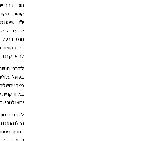
תוכנית הבנייה
קומות במקום 
יו"ר רשימת מר
שהעירייה מקד
גורמים בעלי א
בלי מקומות ח
להיאבק נגד ב
לדברי תושבת
בפועל עלולים
פאתי ירושלים
באזור קריית 
יבואו לגור שם 
לדברי ורטון
:
הללו התנגדנו
בנוסף, כיסחו
עבור הקבלנים