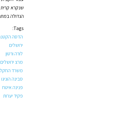
שנקרא קרית ה
הגדולה במתח
Tags:
הדסה הקטנה
ירושלים
לורה ורטון
מרצ ירושלים
משרד החקלא
סבינה הוניגו 
פנינה איטח
פקיד יערות