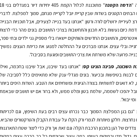
 "
הדסה הקטנה
" מתוכננת לכלול הקמת 405 יחידות דיור במגדלים בני
הבתים הקטנים בשדות שבין קריית יובל לקריית מנחם, סמוך למפלצת. לדברי
צ לעיריית ירושלים לורה ורטון: "אנחנו בעד בנייה לצעירים, אבל תוכניות הבנייה
מת כיום נעשות בלא תכנון והתחשבות בצרכי התושבים. בונים מהר כדי לרצות
ינטרסים, והתושבים החדשים והוותיקים יישארו בלי מספיק גני ילדים ובתי ספר,
נייה ובלי עצים. אנחנו מברכים על ההחלטה למנוע את כריתת העצים. נמשיך
נייה פרועה שלא משרתת את צרכי התושבים ופוגעת בסביבה".
 השכונה, סבינה הוניגו קס:
"אנחנו בעד שיבנו, אבל שיבנו בחכמה, ואילו
 לבנות בטיפשות ובכיעור. בונים מגדלי ענק שלא מתאימים כלל לסביבה של
, לא דואגים לתשתיות בצורה הגיונית ומשחיתים את הטבע. השדות היפים ביותר
יובל יהפכו לשממה, שלמת בטון ומלט ממש, ולא ברור אם יש תושבים שבאמת
ומי יבוא".
 "גם בגן המפלצת הסמוך כבר נכרתו עצים רבים בעת השיפוץ, וגם לכריתות
 נחרצות. חלקן מיותרות לגמרי ורק הקלו על עבודת הקבלן והטרקטורים שהביא.
 צדדים של הגן בתכנון הרכבת הקלה וגם זאת אך ורק כדי ליצור שטח התארגנות
, גדול מדי ובמיקום בעייתי. כמה עצוב שכורתים כל כך הרבה עצים במקום