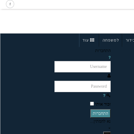
ידור
למשפחה
עוד
התחברות
זכור אותי
התחברות
נא להמתין...
×