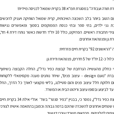
עבודה" במסגרת תמ"א 38 בקרית שמואל לכניסה מיידית!
 הטוב ביותר בלב השכונה האיכותית, קרית שמואל הוותיקה ויעניק לרוכשים
ת גני ילדים, בתי ספר ובתי כנסת הממוקמים בסמוך ומאפשרים נגישות
אופטימלית לצירי תחבורה ראשיים. הפרויקט, כולל 10 יח"ד חדשות כאשר נותרו דירת 4 ח
 92" בקרית חיים מזרחית:
ים, פנטהאוז ודירת גן.
כי כחלק מהעשייה הנרחבת של קבוצת כפיר נדל"ן, החלה הקבוצה בשיתוף
פעולה עם חברת "נועם design - עיצוב פנים", שיחד נותנים מענה מקסימאלי ללקוחות
חלוקת חלל עיצוב פנים והום סטיילנג, בליווי מקצועי לאורך כל הדרך, החל
ד לביצוע ובסופו עיצוב וריהוט הבית או המשרד.
כמו כן, מקבוצת כפיר נדל"ן, נמסר כי, בבניין "כפיר סנטר" בשד' אח"י אילת 34 בקרית חיי
ו שטחים אחרונים להשכרה שהינם ברמה גבוהה וכמובן בהתאמה אישית לצורכי
ים לקליניקות, מרפאות משרדי עורכי דין ועוד