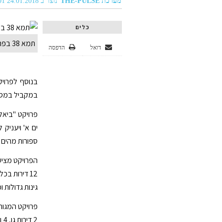
מערכת THE-PULSE
נוצר ב 24.01.2018 04:01
כלים
תמא 38 בפרויקט הבוטיק היוקרתי בשדרות משה גושן 87 בקרית מוצקין. צילום- אייל אלמוג
דואל
הדפסה
במקביל במסגרת תמ"א 38 ע
פרויקט "ביאל
ים א' ויעניק
ספורות מהים ו
גינות גדולות ופנטהאוזים כ- 0