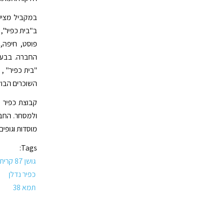
השוכרים הבולט
ולמסחר. החבר
מוסדות וגופים פרטיים. החב
Tags:
גושן 87 קרית מוצקין
כפיר נדלן
תמא 38