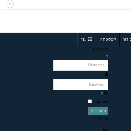
ידור
למשפחה
עוד
התחברות
זכור אותי
התחברות
נא להמתין...
×