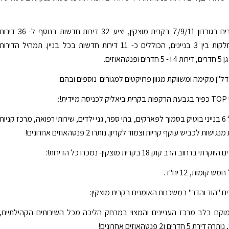
פרויקט המגורים בגורדון 7/9/11 בקרית מוצקין, יציע 32 דירות חדשות בנוסף ל- 36 דיר
קיימות המתחלקות בין 3 בניינים, הכוללים כ- 11 דירות חדשות בכל בניין. תמהיל הדירות
טהאוזים.
ל"ן מקימה ומשווקת מגוון פרויקטים למגורים נוספים ובהם:
ת!:
הפרויקט כולל 6 בנייני בוטיק בסמוך לפארקים, בתי ספר, גני ילדים, שירותי רפואה, מרכז קניות
שות לכביש עוקף קריות וצמוד לקריון. נותרו 2 פנטהאוזים אחרונים!
רחוב הרב קוק 18 בקרית מוצקין- נמכרו כל הדירות!:
 קומות, 12 יח"ד.
ם "הוד והדר" במשכנות האומנים בקרית מוצקין:
וקם בלב מרכז העניינים והמצוי במרחק הליכה מכל השירותים הקהילתיים,