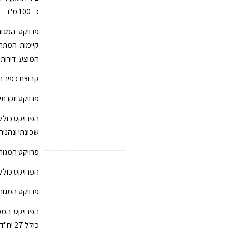
כ- 100 מ"ר.
המוצע: דירות גן 5 חדרים, דירות 4 ו - 5 חדרים ופנ
קבוצת כפיר נד
פרויקט יוקרתי TOP כפיר בגבעת הרקפות בקרית ביאליק לכניסה מיידי
שכונתי ונהנית מנגי
פרויקט המגורים היוקרתי ב
הפרויקט כולל חמש
פרויקט המגורי
הפרויקט הממ
כולל 27 יח"ד, נותרה דירת 5 חדרים ו2 פנטהאוזים אחרונים!