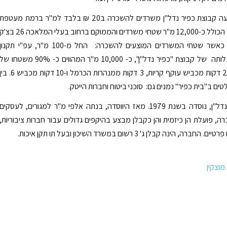
במקביל מציעה קבוצת כפיר נדל"ן משרדים להשכרה ב20 ₪ בלבד למ"ר ברמת מעטפת
ב"בית כפיר", הכולל כ-12,000 מ"ר שטחי משרדים והממוקם ברחוב בעלי המלאכה 26 בצ
פוסט, חיפה, כאשר שטחי המשרדים המוצעים להשכרה: החל מ-100 מ"ר, עפ"י תקנון
החברה. בבעלותה של קבוצת "כפיר נדל"ן", כ- 10,000 מ"ר המהווים כ- 90% משטחו ש
"בית כפיר" , 2 דקות מכביש עוקף קריות, 3 דקות ממנהרות הכרמל ו-10 דקות מכביש 6. 
ים ב"בית כפיר" נמנים גם: סוכני ביטוח וחברות הייטק.
קבוצת כפיר נדל"ן, נוסדה בשנת 1979. מאז היווסדה, בנתה אלפי מ"ר למגורים, לעסקים
ה, פועלת הן כיזמית והן כקבלן מבצע בהיקפים גדולים עבור חברות ציבוריות,
רה, הינה קבלן ג' 3 רשום במשרד השיכון ובעל תו תקן איכות.