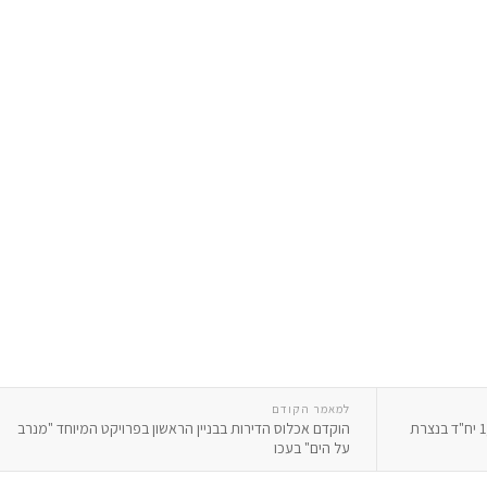
למאמר הקודם
הופקדה תכנית רשות מקרקעי ישראל לכ- 1,500 יח"ד בנצרת
הוקדם אכלוס הדירות בבניין הראשון בפרויקט המיוחד "מנרב
על הים" בעכו