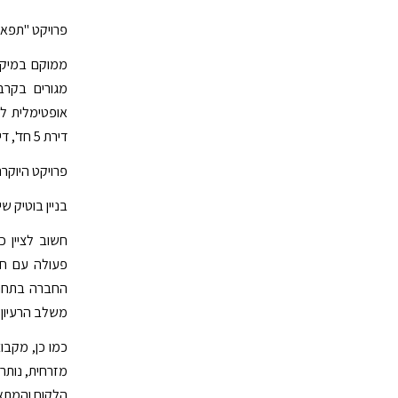
פרויקט "תפארת תורה ו
ממוקם במיקום
מגורים בקרב
דירת 5 חד', דירת גן ופנטהאוז אחרונים.
פרויקט היוקרה "הראשונים
בניין בוטיק שיכלול כ-12 יח"ד של 5 חדר
חשוב לציין 
החברה בתחום 
משלב הרעיון ע
מזרחית, נותר
הלקוח והמתאימ