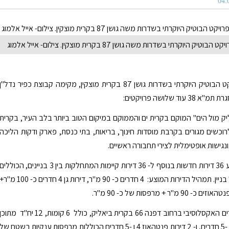
בנוסף לפרויקט הבוטיק היוקרתי בשדרות גושן 87 בקרית מוצקין, מקימה קבוצת כפיר נדל"ן
וד שלושה פרויקטים:
יק מול הים" המוקם בקרית ים והממוקם במיקום הטוב ביותר בלב העיר, בקרית
 לרוכשים מגורים בקרבת מוסדות חינוך, בריאות, בתי כנסת, פארק ודקות הליכה
נגישות אופטימלית לצירי תחבורה ראשיים.
הפרויקט מציע 36 דירות חדשות בנוסף ל- 36 דירות קיימות המתחלקות בין 3 בניינים, הכוללים
12 דירות בכל בניין. תמהיל הדירות המוצע: 4 חדרים כ- 90 מ"ר, דירות גן 4 חדרים כ- 100 מ"
9 מ"ר + מרפסות של כ- 90 מ"ר.
פרויקט המגורים האקסלוסיבי ברחוב דפנה 66 בקרית ביאליק, כולל 6 קומות, 12 יח"ד מתוכ
2 דירות גן, 4 ו -5 חדרים, ו- 2 דירות פנטהאוז 4 ו -5 חדרים הכוללות מרפסות ענקיות בשטח של