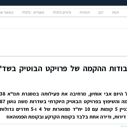
השוק
רכב
תשתיות
מינויים-כלכלה
מאמרים - כלכלה
משאבי אנ
בודות ההקמה של פרויקט הבוטיק בשד'
קבוצת כפיר נדל"ן שבבעלותו של היזם אבי אוחיון, מרחיבה את פעילותה במסגרת תמ"א
והחלה בימים אלה בעבודות ההקמה והשיפוץ בפרויקט הבוטיק היוקרתי בשדרות משה גושן
בקרית מוצקין. הפרויקט, יכלול בניין 5 קומות עם 10 יח"ד מפוארות של 4 ו-5 חדרים גדולות