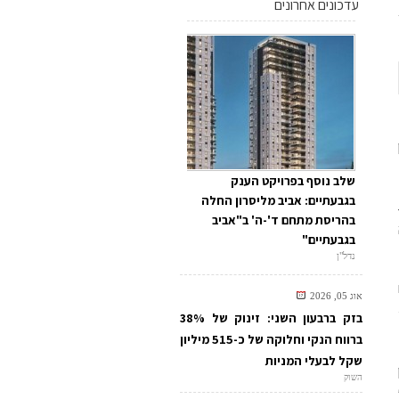
עדכונים אחרונים
שלב נוסף בפרויקט הענק
בגבעתיים: אביב מליסרון החלה
בהריסת מתחם ד'-ה' ב"אביב
בגבעתיים"
נדל"ן
אוג 05, 2026
ר+
בזק ברבעון השני: זינוק של 38%
ברווח הנקי וחלוקה של כ-515 מיליון
שקל לבעלי המניות
ן
השוק