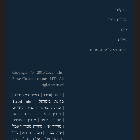
צרו קשר
מדיניות פרטיות
אודות
נגישות
רכישת מאמרי קידום אתרים
Copyright © 2010-2025 The-
Pulse Communications LTD. All
rights reserved
|
חידות
|
זנזיבר
|
האיים המלדיבים
|
מלונות בישראל
|
Travel site
|
מלונות באילת
|
בניית קישורים
|
מדריך דובאי
|
ערי בירה בעולם
|
מדריך ויטנאם
|
מדריך פיליפינים
|
מדריך יפן
|
סקירת מוצרי חשמל
|
טיול במזרח
|
המזרח הרחוק
|
טיול
במרוקו
|
טיול בתאילנד
|
טיול בהולנד