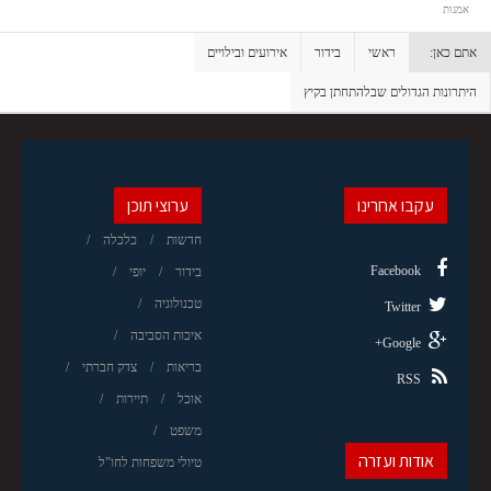
אמנות
אתם כאן:
ראשי
בידור
אירועים ובילויים
היתרונות הגדולים שבלהתחתן בקיץ
עקבו אחרינו
ערוצי תוכן
חדשות
כלכלה
Facebook
בידור
יופי
טכנולוגיה
Twitter
איכות הסביבה
Google+
בריאות
צדק חברתי
RSS
אוכל
תיירות
משפט
אודות ועזרה
טיולי משפחות לחו"ל