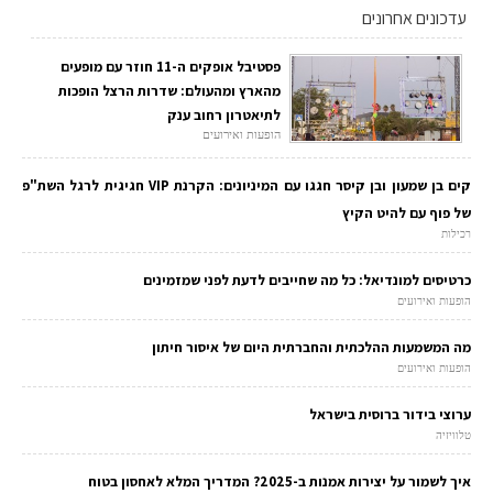
עדכונים אחרונים
פסטיבל אופקים ה-11 חוזר עם מופעים
מהארץ ומהעולם: שדרות הרצל הופכות
לתיאטרון רחוב ענק
הופעות ואירועים
קים בן שמעון ובן קיסר חגגו עם המיניונים: הקרנת VIP חגיגית לרגל השת"פ
של פוף עם להיט הקיץ
רכילות
כרטיסים למונדיאל: כל מה שחייבים לדעת לפני שמזמינים
הופעות ואירועים
מה המשמעות ההלכתית והחברתית היום של איסור חיתון
הופעות ואירועים
ערוצי בידור ברוסית בישראל
טלוויזיה
איך לשמור על יצירות אמנות ב-2025? המדריך המלא לאחסון בטוח