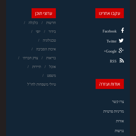
עקבו אחרינו
ערוצי תוכן
חדשות
כלכלה
Facebook
בידור
יופי
טכנולוגיה
Twitter
איכות הסביבה
Google+
בריאות
צדק חברתי
RSS
אוכל
תיירות
משפט
אודות ועזרה
טיולי משפחות לחו"ל
צרו קשר
מדיניות פרטיות
אודות
נגישות