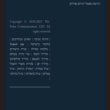
רכישת מאמרי קידום אתרים
Copyright © 2010-2025 The-
Pulse Communications LTD. All
rights reserved
|
חידות
|
זנזיבר
|
האיים המלדיבים
|
מלונות בישראל
|
Travel site
|
מלונות באילת
|
בניית קישורים
|
מדריך דובאי
|
ערי בירה בעולם
|
מדריך ויטנאם
|
מדריך פיליפינים
|
מדריך יפן
|
סקירת מוצרי חשמל
|
טיול במזרח
|
המזרח הרחוק
|
טיול
במרוקו
|
טיול בתאילנד
|
טיול בהולנד
|