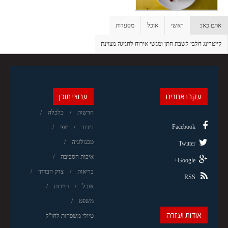
אתם כאן:
ראשי
אוכל
מסעדות
קייטרינג חלבי לשבת חתן ומגשי אירוח לחגיגה מצוינת
עקבו אחרינו
ערוצי תוכן
חדשות
כלכלה
Facebook
בידור
יופי
טכנולוגיה
Twitter
איכות הסביבה
Google+
בריאות
צדק חברתי
RSS
אוכל
תיירות
משפט
אודות ועזרה
טיולי משפחות לחו"ל