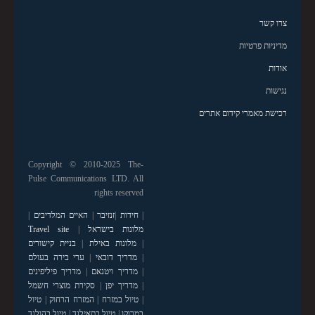
צרו קשר
מדיניות פרטיות
אודות
נגישות
רכישת מאמרי קידום אתרים
Copyright © 2010-2025 The-
Pulse Communications LTD. All
rights reserved
|
חידות
|
זנזיבר
|
האיים המלדיבים
|
מלונות בישראל
|
Travel site
|
מלונות באילת
|
בניית קישורים
|
מדריך דובאי
|
ערי בירה בעולם
|
מדריך ויטנאם
|
מדריך פיליפינים
|
מדריך יפן
|
סקירת מוצרי חשמל
|
טיול במזרח
|
המזרח הרחוק
|
טיול
במרוקו
|
טיול בתאילנד
|
טיול בהולנד