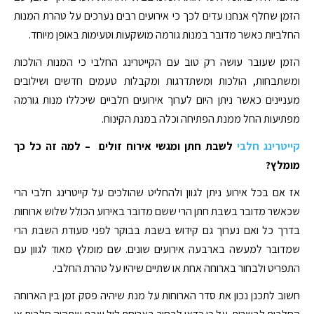
הזמן שחלף אנחנו עדים לכך כי אירועים רבים נערכים על טהרת המנות
החלביות כאשר מדובר במנות גורמה מושקעות וטעימות באופן מיוחד.
הזמן שעובר עושה רק טוב עם הקייטרינג החלבי כי המנות הולכות
ומשתבחות, הולכות ומשתדרגות ומקבלות טעמים חדשים ושילובים
מעניינים כאשר ניתן היום לערוך אירועים חלביים שיכללו מנות גורמה
מפתיעות החל ממנת הפתיחה וכלה במנת הקינוח.
קייטרינג חלבי
לשבת חתן ומגשי אירוח זולים – למה זה כל כך
מומלץ?
אז אם בכל אירוע ניתן לגוון ולהחליט שהולכים על קייטרינג חלבי הרי
שכאשר מדובר בשבת חתן הרי ששם מדובר באירוע הכולל שלוש ארוחות
בדרך כל ואם נערוך גם קידוש בשבת בבוקר לפני סעודת השבת הרי
שמדובר למעשה בארבעה אירועים שונים. שם מומלץ מאוד לגוון עם
התפריט ולבחור בארוחה אחת או שתיים שיהיו על טהרת החלבי.
חשוב לתכנן נכון את סדר הארוחות על מנת שיהיה פסק זמן בין הארוחה