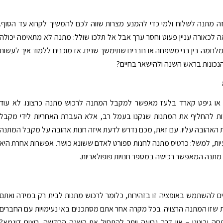
ה מתנה לשלוח ולמי כדי להמנע מצרות שווה לכם להמשיך לקרוא עד הסוף.
 לכאורה עניין פעוט וחסר ערך אבל אל תלכו שולל: מתנה לא מתאימה יכולה
מלחמה בין בני משפחה או חברים שתימשך שנים. אז מוכנים ללמוד איך לעשות
נכונות בראש השנה ולהישאר בחיים?
או גיפט קארד בלעז מאפשר למקבל המתנה לרכוש מתנה כרצונו. לא עוד
דות להחליף את המתנות שנקנו בעמל רב, אלא העברת האחריות לידי מקבל
האהובה עליו. עם זאת, מכם נדרש לדעת איזה חנות אהובה על מקבל המתנה
יות, למשל: כרטיס מתנה לחנות ספורט לאדם ששונא כושר. אפשרות אחרת היא
מתנה המאפשר רכישה במספר חנויות פופולאריות.
ם להשתמש באופציה זו בזהירות, כלומר לרכוש מתנות לבית רק במידה ואתם
ות שזו המתנה הרצויה. בכל מקרה אחר אתם מסתכנים באי נעימויות עם החברים
ה ובינינו – אין דרך גרועה יותר להתחיל את השנה החדשה. רוצים דוגמא?