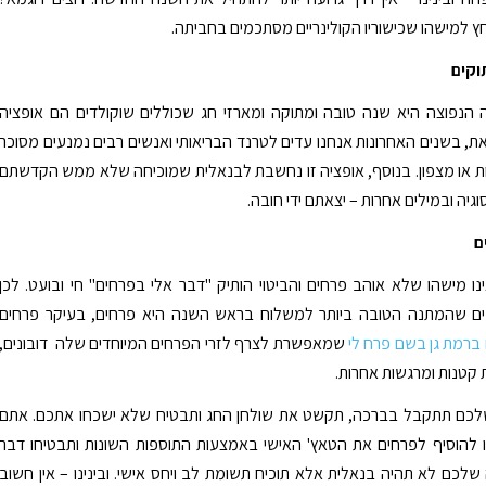
ץ למישהו שכישוריו הקולינריים מסתכמים בחביתה.
וקים
הנפוצה היא שנה טובה ומתוקה ומארזי חג שכוללים שוקולדים הם אופציה
ת, בשנים האחרונות אנחנו עדים לטרנד הבריאותי ואנשים רבים נמנעים מסוכר
ת או מצפון. בנוסף, אופציה זו נחשבת לבנאלית שמוכיחה שלא ממש הקדשתם
יה ובמילים אחרות – יצאתם ידי חובה.
ם
נו מישהו שלא אוהב פרחים והביטוי הותיק "דבר אלי בפרחים" חי ובועט. לכן
ים שהמתנה הטובה ביותר למשלוח בראש השנה היא פרחים, בעיקר פרחים
ברמת גן בשם פרח לי
שמאפשרת לצרף לזרי הפרחים המיוחדים שלה דובונים,
 קטנות ומרגשות אחרות.
כם תתקבל בברכה, תקשט את שולחן החג ותבטיח שלא ישכחו אתכם. אתם
 להוסיף לפרחים את הטאץ' האישי באמצעות התוספות השונות ותבטיחו דבר
לכם לא תהיה בנאלית אלא תוכיח תשומת לב ויחס אישי. ובינינו – אין חשוב