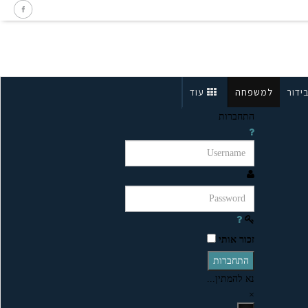
ידור
למשפחה
עוד
התחברות
זכור אותי
התחברות
נא להמתין...
×