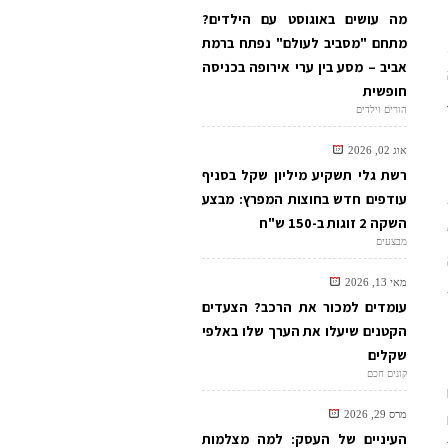
מה עושים באוגוסט עם הילדים?
מתחם "מסביב לעולם" נפתח ברמת
אביב – מסע בין ערי אירופה בכניסה
חופשית
הורים וילדים
אוג 02, 2026
רשת גלי תשקיע מיליון שקל בסניף
עודפים חדש בחוצות המפרץ: מבצע
השקה 2 זוגות ב-150 ש"ח
מבצעים
מאי 13, 2026
עומדים למכור את הרכב? הצעדים
הקטנים שיעלו את הערך שלו באלפי
שקלים
קונים חכם
מרס 29, 2026
העיניים של העסק: למה מצלמות