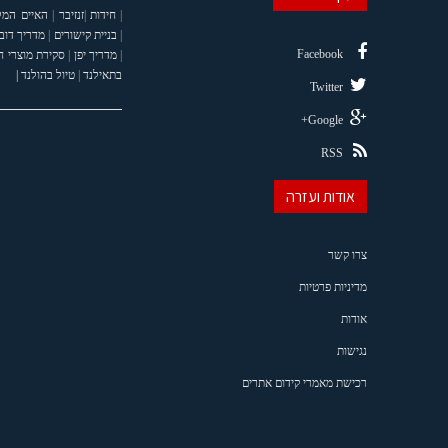
|
חידות
|
זנזיבר
|
האיים המל
|
בניית קישורים
|
מדריך דוב
Facebook
|
מדריך יפן
|
סקירת מוצרי 
בתאילנד
|
טיול בהולנד |
Twitter
Google+
RSS
אודות ועזרה
צרו קשר
מדיניות פרטיות
אודות
נגישות
רכישת מאמרי קידום אתרים