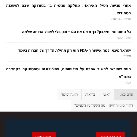
אחרי פגיעת הטיל האיראני: מחלקה פנימית ב' בסורוקה שבה למשכנה
המחודש
חדשות הבריאות
גל החום ואין תיאבון? כך תזינו את הגוף נכון בלי לאכול ארוחה שלמה
תזונה וכושר
ישראל פיגא: למה אישור ה-FDA הוא רק תחילת הדרך של חברות ביומד
המגזין
חיים שפירא: לחשוב אחרת על פילוסופיה, פסיכולוגיה ומתמטיקה בקתדרה
במוז"א
המגזין
אתם כאן:
ראשי
בריאות
תזונה וכושר
דיקור סיני והרזייה – מה הקשר בין השניים?