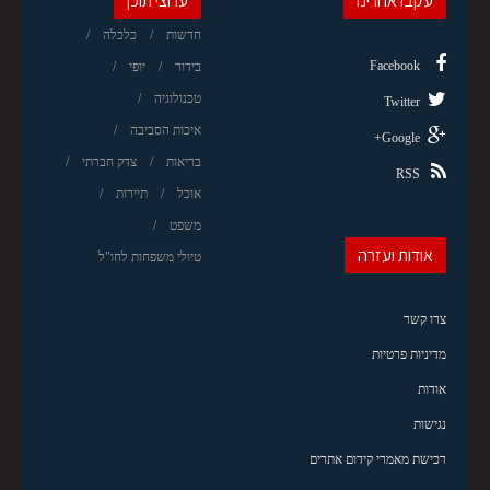
עקבו אחרינו
ערוצי תוכן
חדשות
כלכלה
Facebook
בידור
יופי
טכנולוגיה
Twitter
איכות הסביבה
Google+
בריאות
צדק חברתי
RSS
אוכל
תיירות
משפט
אודות ועזרה
טיולי משפחות לחו"ל
צרו קשר
מדיניות פרטיות
אודות
נגישות
רכישת מאמרי קידום אתרים