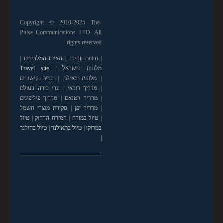
Copyright © 2010-2025 The-
Pulse Communications LTD. All
rights reserved
|
חידות
|
זנזיבר
|
האיים המלדיבים
|
מלונות בישראל
|
Travel site
|
מלונות באילת
|
בניית קישורים
|
מדריך דובאי
|
ערי בירה בעולם
|
מדריך ויטנאם
|
מדריך פיליפינים
|
מדריך יפן
|
סקירת מוצרי חשמל
|
טיול במזרח
|
המזרח הרחוק
|
טיול
במרוקו
|
טיול בתאילנד
|
טיול בהולנד
|