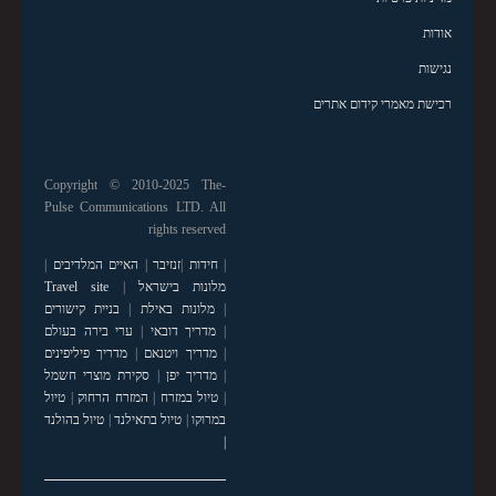
אודות
נגישות
רכישת מאמרי קידום אתרים
Copyright © 2010-2025 The-
Pulse Communications LTD. All
rights reserved
|
חידות
|
זנזיבר
|
האיים המלדיבים
|
מלונות בישראל
|
Travel site
|
מלונות באילת
|
בניית קישורים
|
מדריך דובאי
|
ערי בירה בעולם
|
מדריך ויטנאם
|
מדריך פיליפינים
|
מדריך יפן
|
סקירת מוצרי חשמל
|
טיול במזרח
|
המזרח הרחוק
|
טיול
במרוקו
|
טיול בתאילנד
|
טיול בהולנד
|