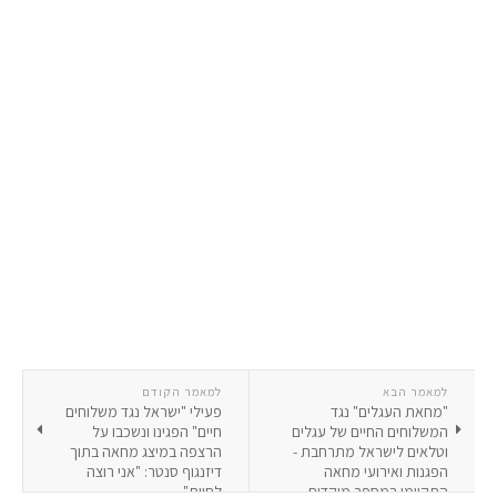
למאמר הבא
למאמר הקודם
"מחאת העגלים" נגד
פעילי "ישראל נגד משלוחים
המשלוחים החיים של עגלים
חיים" הפגינו ונשכבו על
וטלאים לישראל מתרחבת -
הרצפה במיצג מחאה בתוך
הפגנות ואירועי מחאה
דיזנגוף סנטר: "אני רוצה
התקיימו במספר מוקדים
לחיות"