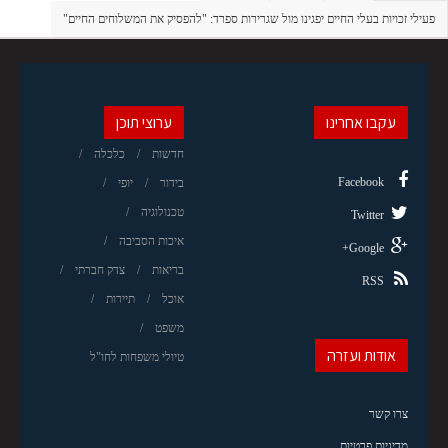
פעילי זכויות בעלי החיים יפגינו מול שגרירות ספרד: "להפסיק את המשלוחים החיים"
עקבו אחרינו
ערוצי תוכן
חדשות
כלכלה
Facebook
בידור
יופי
טכנולוגיה
Twitter
איכות הסביבה
Google+
בריאות
צדק חברתי
RSS
אוכל
תיירות
משפט
אודות ועזרה
טיולי משפחות לחו"ל
צרו קשר
מדיניות פרטיות