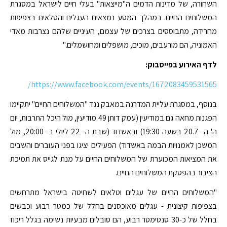
השחורה, של מדינות הדמים ה"מייצאות" בעלי חיים לישראל במסגרת
המשלוחים החיים. במהלך המסע נמצאים העגלים והטלאים בצפיפות
מחרידה, מתבוססים בצרכים של עצמם, העיניים שלהם נצרבות מאדי
האמוניה, הם מורעבים, מוכים, מושפלים ומחושמלים."
לדף האירוע בפייסבוק:
https://www.facebook.com/events/1672083459531565/
בנוסף, במסגרת עליית המדרגה במאבק נגד "המשלוחים החיים" יתקיימו
הפגנות מחאה גם במודיעין (עמק דותן 49 מודיעין, מול היכל התרבות, יום
ה' ה- 20.7 בשעה 19:30) ובאשדוד (שבת ה- 22 ליולי ב- 20:00, מול
המשכן לאמנויות הבמה באשדוד) הפעילים יציגו בפני העוברים והשבים
את המציאות המכוערת של המשלוחים החיים על מנת לגייס את תמיכת
הציבור בהפסקת המשלוחים החיים.
"המשלוחים החיים של עגלים וטלאים לשחיטה בישראל מתרחשים
בצפיפות קיצונית - עגלים מאוכסנים בחלל של כמטר רבוע וכבשים
בחלל של כ-30 סנטימטר רבוע, הם סובלים מבעיות נשימה בגלל ריכוז