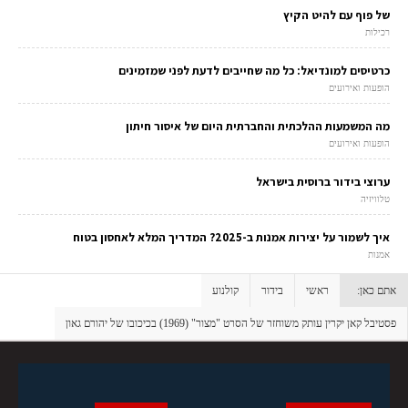
של פוף עם להיט הקיץ
רכילות
כרטיסים למונדיאל: כל מה שחייבים לדעת לפני שמזמינים
הופעות ואירועים
מה המשמעות ההלכתית והחברתית היום של איסור חיתון
הופעות ואירועים
ערוצי בידור ברוסית בישראל
טלוויזיה
איך לשמור על יצירות אמנות ב-2025? המדריך המלא לאחסון בטוח
אמנות
אתם כאן:
ראשי
בידור
קולנוע
פסטיבל קאן יקרין עותק משוחזר של הסרט "מצור" (1969) בכיכובו של יהורם גאון