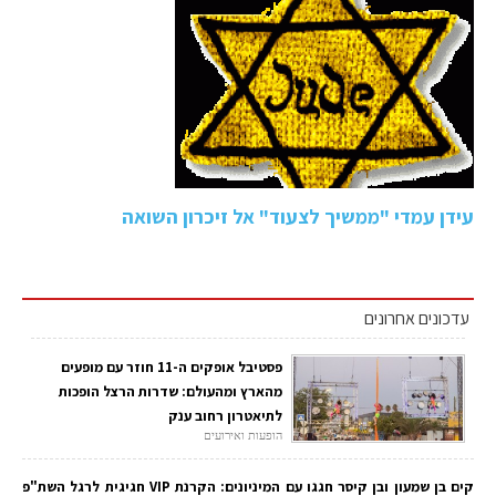
עידן עמדי "ממשיך לצעוד" אל זיכרון השואה
עדכונים אחרונים
פסטיבל אופקים ה-11 חוזר עם מופעים
מהארץ ומהעולם: שדרות הרצל הופכות
לתיאטרון רחוב ענק
הופעות ואירועים
קים בן שמעון ובן קיסר חגגו עם המיניונים: הקרנת VIP חגיגית לרגל השת"פ