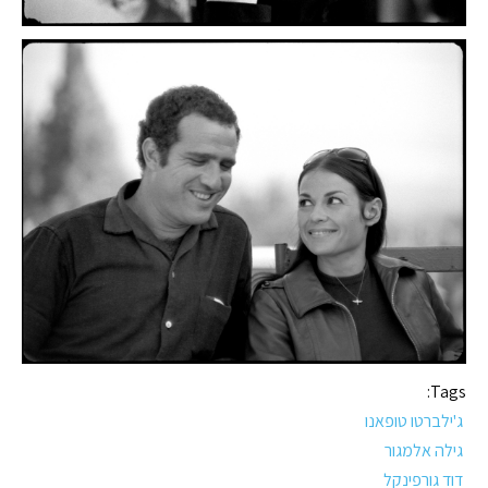
Tags:
ג'ילברטו טופאנו
גילה אלמגור
דוד גורפינקל