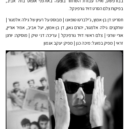
בבודפשט, ואילו עבודת השחזור בוצעה באולפני אופוס בתל אביב,
בפיקוח צלם הסרט דויד גורפינקל.
תסריט: דן בן-אמוץ, ג'ילברטו טופאנו | מבוסס על רעיון של גילה אלמגור |
שחקנים: גילה אלמגור, יהורם גאון, דן בן-אמוץ, יעל אביב, אמיר אוריין,
אורי שרוני | צלם ראשי: דויד גורפינקל | עריכה: דני שיק | מוסיקה: יוחנן
זראי | מפיק בפועל: מיכה כגן | מפיק: יעקב אגמון