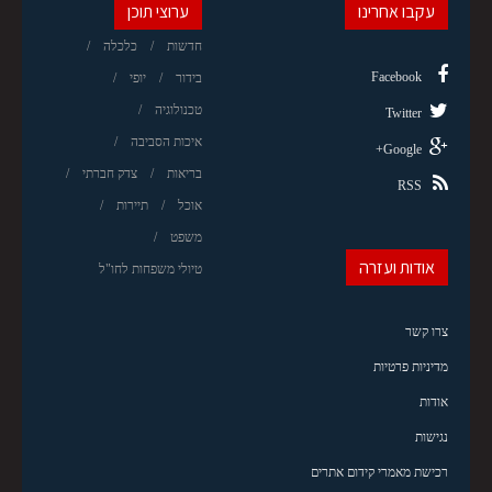
עקבו אחרינו
ערוצי תוכן
חדשות
כלכלה
Facebook
בידור
יופי
טכנולוגיה
Twitter
איכות הסביבה
Google+
בריאות
צדק חברתי
RSS
אוכל
תיירות
משפט
אודות ועזרה
טיולי משפחות לחו"ל
צרו קשר
מדיניות פרטיות
אודות
נגישות
רכישת מאמרי קידום אתרים