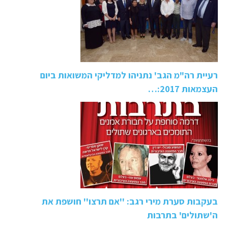
רעיית רה"מ הגב' נתניהו למדליקי המשואות ביום
העצמאות 2017:…
בעקבות סערת מירי רגב: ''אם תרצו'' חושפת את
ה'שתולים' בתרבות