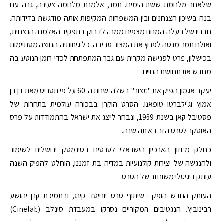
שלאחר מלחמת ששת הימים. תמר, אלמנת מלחמה צעירה, גרה עם
בנה בשיכון הצנחנים ובין המשפחות המקיפות אותה מודגשת בדידותה.
חבריו של בעלה המנוח מצפים ממנה לדבוק בתפקיד האלמנה הנצחית,
ואולם תמר מנסה לפרוץ את המצור סביבה. כל גיחותיה החוצה מסתיימות
בכישלון, פרט לפגישה מקרית עם גבר המתפתחת לכדי רומן הנוטע בה
מחדש את תחושת החיים.
יעקב אגמון הפיק את "מצור" בשלהי שנות ה-60 על פי תסריט מאת דן בן
אמוץ וג'ילברטו טופאנו. הסרט הוקרן בבכורה עולמית בתחרות של
פסטיבל קאן בשנת 1969, ונבחר לייצג את ישראל בהתמודדות על פרס
האוסקר לסרט הזר באותה שנה.
כחלק מחזון הארכיון הישראלי לסרטים בסינמטק ירושלים לשימור
ולהנגשה של יצירות קולנועיות במדיה בת זמננו, הוחלט להפיק השנה
עותק דיגיטלי משוחזר של הסרט.
העותק החדש הופק בשיתוף סרטי יונייטד קינג, ובתמיכת קרן יהושע
רבינוביץ'. הנגטיבים המקוריים נסרקו במעבדת סינלב (Cinelab)