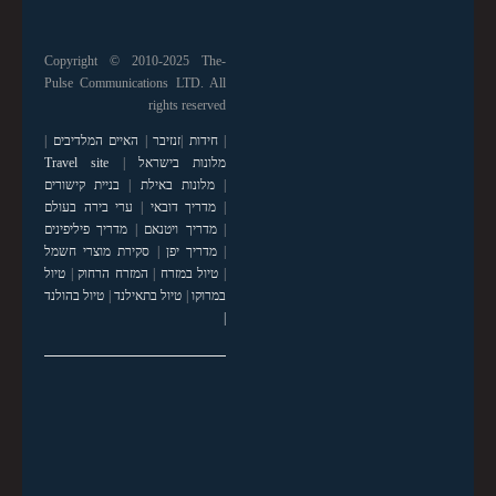
Copyright © 2010-2025 The-
Pulse Communications LTD. All
rights reserved
|
חידות
|
זנזיבר
|
האיים המלדיבים
|
מלונות בישראל
|
Travel site
|
מלונות באילת
|
בניית קישורים
|
מדריך דובאי
|
ערי בירה בעולם
|
מדריך ויטנאם
|
מדריך פיליפינים
|
מדריך יפן
|
סקירת מוצרי חשמל
|
טיול במזרח
|
המזרח הרחוק
|
טיול
במרוקו
|
טיול בתאילנד
|
טיול בהולנד
|