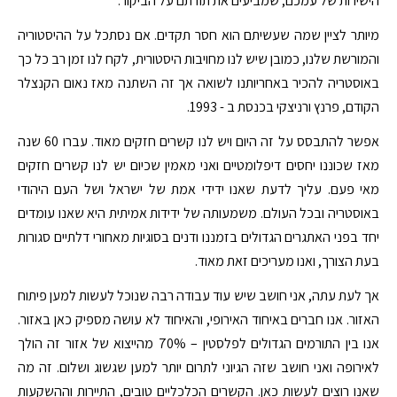
הישירות של עמכם, שמביעים את תודתם על הביקור.
מיותר לציין שמה שעשיתם הוא חסר תקדים. אם נסתכל על ההיסטוריה
והמורשת שלנו, כמובן שיש לנו מחויבות היסטורית, לקח לנו זמן רב כל כך
באוסטריה להכיר באחריותנו לשואה אך זה השתנה מאז נאום הקנצלר
הקודם, פרנץ ורניצקי בכנסת ב - 1993.
אפשר להתבסס על זה היום ויש לנו קשרים חזקים מאוד. עברו 60 שנה
מאז שכוננו יחסים דיפלומטיים ואני מאמין שכיום יש לנו קשרים חזקים
מאי פעם. עליך לדעת שאנו ידידי אמת של ישראל ושל העם היהודי
באוסטריה ובכל העולם. משמעותה של ידידות אמיתית היא שאנו עומדים
יחד בפני האתגרים הגדולים בזמננו ודנים בסוגיות מאחורי דלתיים סגורות
בעת הצורך, ואנו מעריכים זאת מאוד.
אך לעת עתה, אני חושב שיש עוד עבודה רבה שנוכל לעשות למען פיתוח
האזור. אנו חברים באיחוד האירופי, והאיחוד לא עושה מספיק כאן באזור.
אנו בין התורמים הגדולים לפלסטין – 70% מהייצוא של אזור זה הולך
לאירופה ואני חושב שזה הגיוני לתרום יותר למען שגשוג ושלום. זה מה
שאנו רוצים לעשות כאן. הקשרים הכלכליים טובים, התיירות וההשקעות