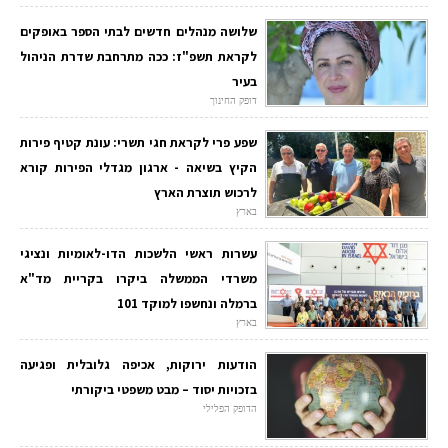
שלושה מנהלים חדשים לבתי הספר באופקים
לקראת תשפ"ז: ככה מתרחבת שדרת הניהול
בעיר
דופק החינוך
שפע פרי לקראת חגי תשרי: עונת קטיף פירות
הקיץ בשיאה - ארגון מגדלי הפירות קורא
לרכוש תוצרת הארץ
בארץ
עשרות ראשי הלשכות הדו-לאומיות ונציגי
משרדי הממשלה ביקרו בקריית מד"א
ברמלה ונחשפו למוקד 101
בארץ
הודעות ירוקות, אכיפה גלובלית ופגיעה
בזכויות יסוד – מבט משפטי ביקורתי
הדופק הפלילי