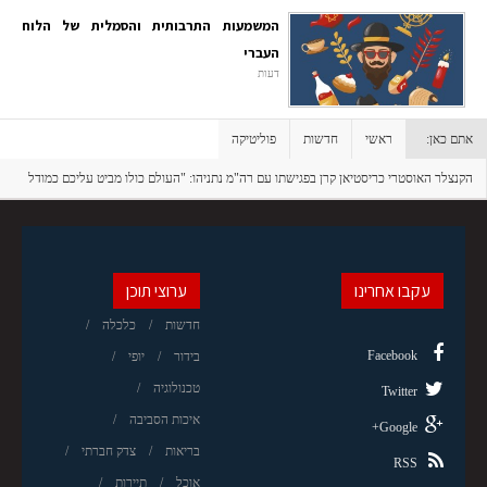
המשמעות התרבותית והסמלית של הלוח
העברי
דעות
אתם כאן:
ראשי
חדשות
פוליטיקה
הקנצלר האוסטרי כריסטיאן קרן בפגישתו עם רה"מ נתניהו: "העולם כולו מביט עליכם כמודל
לחיקוי"
עקבו אחרינו
ערוצי תוכן
חדשות
כלכלה
Facebook
בידור
יופי
טכנולוגיה
Twitter
איכות הסביבה
Google+
בריאות
צדק חברתי
RSS
אוכל
תיירות