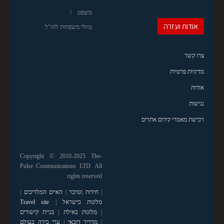
משפט
אודות ועזרה
טיולי משפחות לחו"ל
צרו קשר
מדיניות פרטיות
אודות
נגישות
רכישת מאמרי קידום אתרים
Copyright © 2010-2025 The-
Pulse Communications LTD. All
rights reserved
|
חידות
|
זנזיבר
|
האיים המלדיבים
|
מלונות בישראל
|
Travel site
|
מלונות באילת
|
בניית קישורים
|
מדריך דובאי
|
ערי בירה בעולם