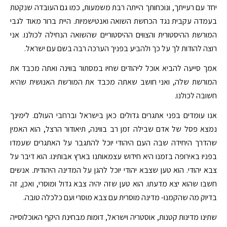
יחד עם רעייתך, ונוכחותך הייתה רבת משמעות, כמו גם העובדה שנקטת
בעמדה עקבית נגד הכחשת השואה ואנטישמיות. היית ברור מאוד לגבי
המורשת ההיסטורית והצווים ההיסטוריים שהשואה הנחילה לכולנו. אני
רוצה להודות לך על כך ולהביע בפניך הערכה רבה בשם עם ישראל.
אמך סייעה להביא אוכל ליהודים שחיו במסתור בווינה ואתה מכבד את
המורשת שלה, ואני חושב שאתה מכבד את המורשת האנושית שהיא
חשובה לכולנו.
אנו עומדים בפני אתגרים גדולים כאן בישראל וברחבי העולם. לימינך
נמצא פסל של אדם שבילה זמן רב בווינה, תיאודור הרצל, הוא האמין
שהדרך היחידה שבה העם היהודי יוכל להתגבר על האתגרים שעמדו
בפניו באירופה בזמנו היא חידוש עצמאותנו בארץ אבותינו. הוא דיבר על
צבא יהודי. הוא טען שצבא יהודי יוכל להגן על המדינה היהודית. אנשים
חשבו שהוא יצא מדעתו. הוא טען שזה יהיה צבא גדול ומוסרי, ואכן, זה
בדיוק מה שהקמנו- מדינה מוסרית עם צבא מוסרי ועם כלכלה טובה.
שתינו מדינות קטנות, אוסטריה וישראל, דומות מבחינת היקף האוכלוסייה