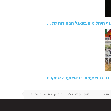
נף היהלומים בפאנל הבחירות של…
יורם דבש יעמוד בראש ועדה שתקדם…
השוק
השוק: ביקושים של כ- 615 מיליון ש"ח במכרז המוסדי