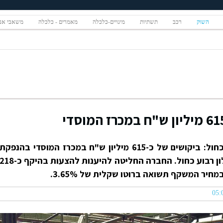
השוק
רכב
תשתיות
מינויים-כלכלה
מאמרים - כלכלה
משאבי אנ
לאחר הדוחות מוצלחים של רבוע כחול: ביקושים של כ-615 מיליון ש"ח במכרז המוסדי בהנפקת
ההרחבה של אג"ח סדרה ד' של אלון רבוע כחול. החברה החליטה להיענות להצעות בהיקף כ-8
חיר המשקף תשואה ברוטו שקלית של 3.65%.