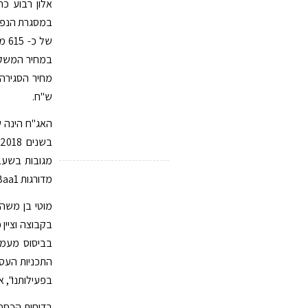
אלון רבוע כ
במסגרת הנפק
ש"ח.
מדורגות Baa1 עם אופק יציב על ידי מידרוג.
מוטי בן משה,
בקבוצה וציין
בביסוס מעמד
התכניות העסק
בפעילותנו", 