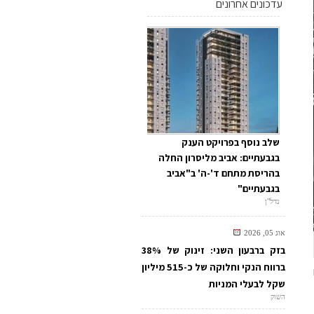
עדכונים אחרונים
שלב נוסף בפרויקט הענק
בגבעתיים: אביב מליסרון החלה
בהריסת מתחם ד'-ה' ב"אביב
בגבעתיים"
נדל"ן
אוג 05, 2026
בזק ברבעון השני: זינוק של 38%
ברווח הנקי וחלוקה של כ-515 מיליון
שקל לבעלי המניות
השוק