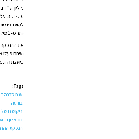
יותר מ- 1 מיליארד ש"ח (לאחר השקעת בעלים של כ-420 מיליון ש"ח).
את ההנפקה הו
ואיתם פעלו א
כיועצת ההנפ
Tags:
אגח סדרה ד'
בורסה
ביקושים של כ-615 מיליון
דור אלון רבוע
הנפקת ההרח