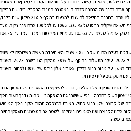
חול שבשליטת מוטי בן משה מדווחת על תוצאות המכרז למשקיעים מסווגים
ת אג"ח בדרך של הרחבת סדרה ד'. במסגרת המכרז התקבלו ביקושים בהיקף
של כ- 615 מיליון ש"ח. החברה החליטה להיענות להצעות בהיקף כ-218 מיליון ש"ח בלבד,
במחיר המשקף תשואה שקלית ברוטו של 3.65%; 106.3 ₪ לכל 100 ש"ח ערך נקוב, מעל
מחיר הסגירה בשוק אתמול שעמד על 105.63 ₪. מחיר המינימום במכרז עמד על 04.25
האג"ח הינה שקלית בעלת מח"מ של כ- 4.82 שנים והיא תיפדה בששה תשלומים לא שווים
בשנים 2018 ל-2023. עיקר התשלום בהיקף של 70% מהקרן הנו בשנת 2023. האג"
מגובות בשעבוד ראשון על מניות רבוע נדל"ן ו/או דור אלון ביחס של 130%לפחות. האג"ח
 יו"ר הדירקטוריון ובעל השליטה, הודה למשקיעים המוסדיים על האמון החוזר
 כי "אמון השוק בחברה – כפי שאושרר גם בהנפקה זו – מהווה נדבך חשוב נוסף
ה של קבוצת אלון רבוע כחול. תמורת ההנפקה תהווה מקור נוסף למימוש
יות שלנו לקבוצה ואנו מאמינים ביכולתנו לשמר את המומנטום העסקי החיובי
אמר בן משה.
בדוחות הכספיים שפרסמה אלון רבוע כחול בסוף השבוע היא דיווחה על רווח נקי של כ- 