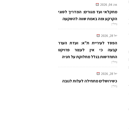
אוג 04, 2026
מחקלאי ועד מגורים: המדריך לסוגי
הקרקע ומה באמת שווה להשקעה
נדל"ן
1
יול 28, 2026
הפסד לעיריית ת"א: ועדת הערר
קבעה כי אין לעצור פרויקט
התחדשות בגלל מחלוקת על חניה
ח
נדל"ן
יול 28, 2026
כשירושלים מתחילה לעלות לגובה
נדל"ן
413