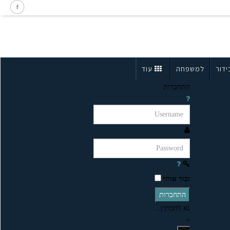
ידור
למשפחה
עוד
התחברות
זכור אותי
התחברות
נא להמתין...
×