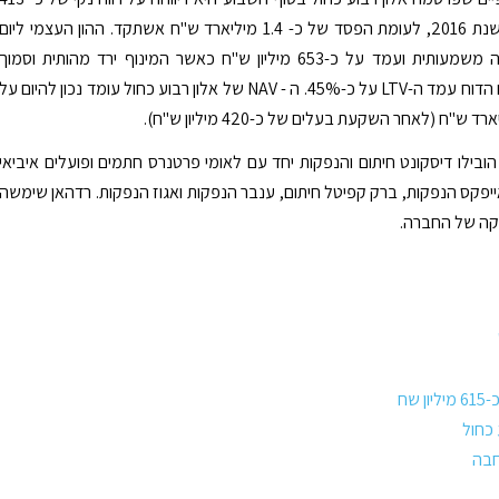
מיליון ש"ח בשנת 2016, לעומת הפסד של כ- 1.4 מיליארד ש"ח אשתקד. ההון העצמי ליום
31.12.16 עלה משמעותית ועמד על כ-653 מיליון ש"ח כאשר המינוף ירד מהותית וסמוך
למועד פרסום הדוח עמד ה-LTV על כ-45%. ה - NAV של אלון רבוע כחול עומד נכון להיום על
בילו דיסקונט חיתום והנפקות יחד עם לאומי פרטנרס חתמים ופועלים איביאי
ייפקס הנפקות, ברק קפיטל חיתום, ענבר הנפקות ואגוז הנפקות. רדהאן שימשה
קה של החברה.
 שח
 כחול
בה