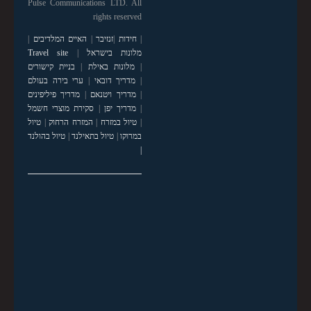
Pulse Communications LTD. All
rights reserved
|
חידות
|
זנזיבר
|
האיים המלדיבים
|
מלונות בישראל
|
Travel site
|
מלונות באילת
|
בניית קישורים
|
מדריך דובאי
|
ערי בירה בעולם
|
מדריך ויטנאם
|
מדריך פיליפינים
|
מדריך יפן
|
סקירת מוצרי חשמל
|
טיול במזרח
|
המזרח הרחוק
|
טיול
במרוקו
|
טיול בתאילנד
|
טיול בהולנד
|