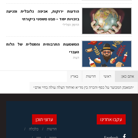
הודעות ירוקות, אכיפה גלובלית ופגיעה
בזכויות יסוד – מבט משפטי ביקורתי
הדופק הפלילי
המשמעות התרבותית והסמלית של הלוח
העברי
דעות
אתם כאן:
ראשי
חדשות
בארץ
״המאבק המכוער על כסף והכרה בין מד״א ואיחוד הצלה עולה בחיי אדם״
עקבו אחרינו
ערוצי תוכן
חדשות
כלכלה
Facebook
בידור
יופי