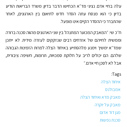
עלה בחיי אדם. נציגי מד״א הכחישו הדבר בדיון. משרד הבריאות הודיע
בדיון כי הוא מנסח עתה הסדר חדש לתיאום בין הארגונים, לאחר
שהתברר כי ההסדר הקיים אינו מופעל.
ח״כ שי: ״המאבק המכוער המתנהל בין שני הארגונים מהווה סכנה ברורה
וממשית לחייהם של אזרחים רבים שנזקקים לעזרה מידית. לא ייתכן
שמד״א ימשיך וימנע מלהסתייע באיחוד הצלה למרות הזמינות הגבוהה
שלהם. הם יכולים לריב על חלוקת סמכויות, תרומות, חשיפה ציבורית,
אבל לא לסכן חיי אדם.״
Tags:
איחוד הצלה
אמבולנס
מאבק מדא ואיחוד הצלה
מאבק על יוקרה
מגן דוד אדום
סכנת נפשות