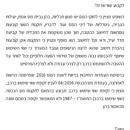
לקבוע שווי שכזה".
השופט מציין כי לחוקי המס יש מגוון תכליות, בהן גביית מס אמת, יעילות
הגבייה, ניטרליות של דיני המס ועוד. לדבריו, תקנות השווי קובעות
נוסחאות לחישוב ההטבה, תוך שהן משקפות את התכלית של קביעת
מדד יעיל, ודאי וקל לחישוב. הוא מוסיף ומציין כי התקנות אינן קובעות
בהכרח חישוב שהוא לרעת הנישומים ועובד המעריך כי שווי השימוש
שיוסף להכנסתו גבוה משווים של שירותי הסעה חלופיים יכול לוותר על
ההטבה ולהשתמש ברכב רק לצרכי עבודה ולא לצרכיו הפרטיים.
ברשימת העמדות החייבות בדיווח לשנת המס 2016 שפרסמה הרשות
לאחרונה, בעמדת מס הכנסה 04/2016 לעניין זקיפת שווי שימוש ברכב,
מצוין כי זקיפת שווי שימוש ברכב תבוצע בהתאם לתקנות מס הכנסה
(שווי שימוש ברכב) התשמ"ז – 1987 ולא תתאפשר זקיפה בסכום שונה
מהאמור בהן.
Tags: