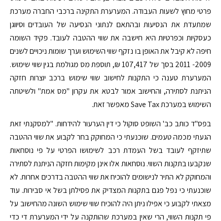
פרטי מחוץ לשעות העבודה. המערערת התקינה ברכבי החברה מערכת
שמתעדת את הנסיעות ובהתאם לנתוני הנסיעה של העובדים וסיווגן
כעסקיות וכפרטיות היא חישבה את שווי ההטבה לעובד. פקיד השומה
חיפה לא קיבל את האופן בו נזקף שווי השימוש וערך שומות ניכויים לשנים
2009- 2011 בסך של 107,417 ₪, תוספת מס מגולמת בגין שווי שימוש.
המערערת טענה כי התקנות לחישוב שווי שימוש ברכב יוצרות חזקה
הניתנת לסתירה, והחישוב אמור לבטא את עקרון "מס אמת" ולשיטתה
השימוש במערכת Save Tax מאפשר זאת.
בפס"ד כותב כב' השופט סוקול כי דין הערעור להידחות. "למסקנתי זאת
הגעתי מכמה טעמים. שוכנעתי כי המחוקק בחר לקבוע את שווי ההטבה
שתיזקף לעובד בשל העמדת רכב לשימושו הפרטי על פי נוסחאות
שנקבעו בתקנות השווי. נוסחאות אלו אינן מקימות חזקה הניתנת לסתירה
והמחוקק לא התיר לנישומים להוכיח את שווי ההטבה בדרכים אחרות. לא
שוכנעתי כי נפל פגם בתקנות המצדיק את פסילתן בשל אי סבירות. עוד
מצאתי לקבוע כי אפילו ניתן היה להוכיח שווי שימוש השונה מהחישוב על
פי תקנות השווי, הרי שאין במערכת שהותקנה על ידי המערערת די כדי