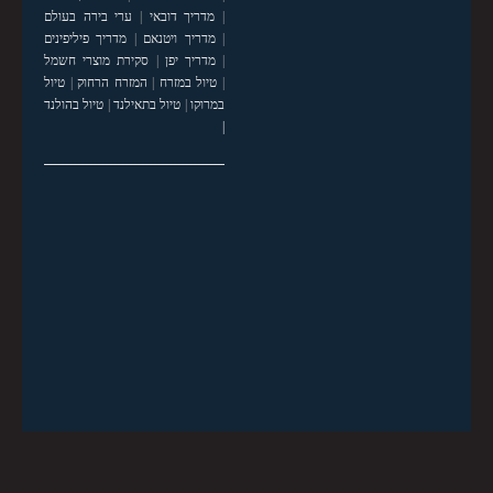
|
מדריך דובאי
|
ערי בירה בעולם
|
מדריך ויטנאם
|
מדריך פיליפינים
|
מדריך יפן
|
סקירת מוצרי חשמל
|
טיול במזרח
|
המזרח הרחוק
|
טיול
במרוקו
|
טיול בתאילנד
|
טיול בהולנד
|