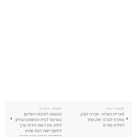
למאמר הבא
למאמר הקודם
סיגריית האידוי - חברת דובק
התנועה לאיכות השלטון
עותרת לבג"צ: חוק אחר
בערעור לבית המשפט העליון:
לפיליפ מוריס
לחייב את רשות ניירות ערך
לחשוף חוות דעת שהיא
מסתירה בנושא שינוי מבנה