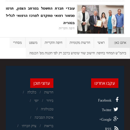
עובדי חברת החשמל במרחב הצפון, תרמו
מכשור רפואי מתקדם למרכז הרפואי לגליל
בנהריה
חיפה והקריות
אתם כאן:
ראשי
חדשות מקומיות
חיפה והקריות
משפט
מסחרי
ביהמ"ש המחוזי בחיפה: חישוב שווי שימוש ברכב רק לפי תקנות מס' הכנסה
עקבו אחרינו
ערוצי תוכן
חדשות
כלכלה
Facebook
בידור
יופי
טכנולוגיה
Twitter
איכות הסביבה
Google+
בריאות
צדק חברתי
RSS