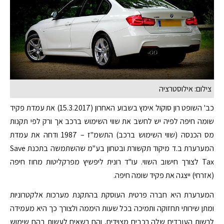
צילום: אילוסטרציה
כב' השופט רון סוקול אימץ בשבוע האחרון (15.3.2017) את עמדת פקיד
שומה חיפה לפיה יש לחשב את שווי השימוש ברכב אך ורק לפי תקנות
מס הכנסה (שווי השימוש ברכב) התשמ"ז – 1987 ודחה את עמדת
המערערת ב.ד מיקוד תקשורת ובטחון בע"מ שהשתמשה בתכנת Save
Tax לצורך חישוב השווי. עו"ד רונית ליפשיץ מפרקליטות מחוז חיפה
(אזרחי) ייצגה את פקיד שומה חיפה.
המערערת היא חברה פרטית העוסקת בהתקנת מערכות אלקטרוניות
ומתן שירותי תחזוקה ותמיכה בכל שעות היממה ולצורך כך היא מעמידה
לרשות העובדים שלה רכבים מצוידים, והם רשאים לעשות בהם שימוש