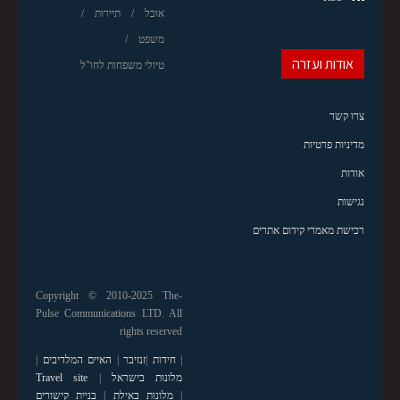
אוכל
תיירות
משפט
אודות ועזרה
טיולי משפחות לחו"ל
צרו קשר
מדיניות פרטיות
אודות
נגישות
רכישת מאמרי קידום אתרים
Copyright © 2010-2025 The-
Pulse Communications LTD. All
rights reserved
|
חידות
|
זנזיבר
|
האיים המלדיבים
|
מלונות בישראל
|
Travel site
|
מלונות באילת
|
בניית קישורים