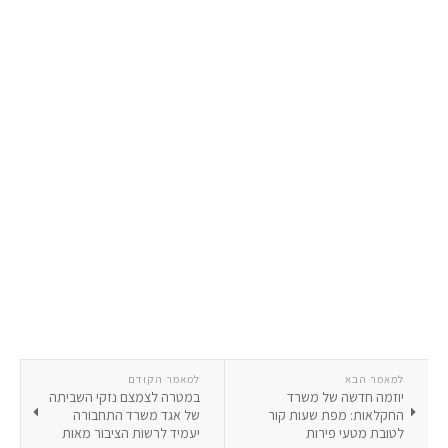
למאמר הבא
למאמר הקודם
יוזמה חדשה של משרד
במטרה לצמצם נזקי השביתה
החקלאות: מפת שעות קור
של אגד משרד התחבורה
לטובת מטעי פירות
יעמיד לרשות הציבור מאות