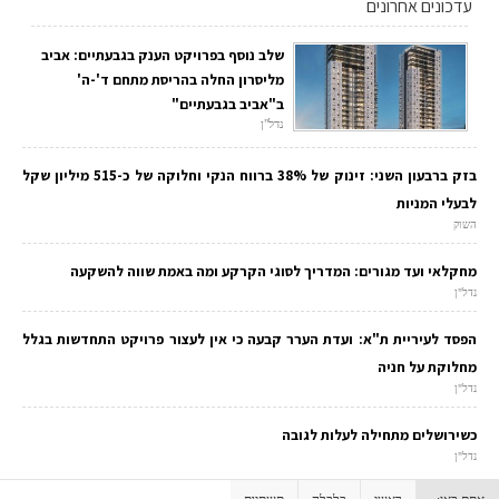
עדכונים אחרונים
שלב נוסף בפרויקט הענק בגבעתיים: אביב
מליסרון החלה בהריסת מתחם ד'-ה'
ב"אביב בגבעתיים"
נדל"ן
בזק ברבעון השני: זינוק של 38% ברווח הנקי וחלוקה של כ-515 מיליון שקל
לבעלי המניות
השוק
מחקלאי ועד מגורים: המדריך לסוגי הקרקע ומה באמת שווה להשקעה
נדל"ן
הפסד לעיריית ת"א: ועדת הערר קבעה כי אין לעצור פרויקט התחדשות בגלל
מחלוקת על חניה
נדל"ן
כשירושלים מתחילה לעלות לגובה
נדל"ן