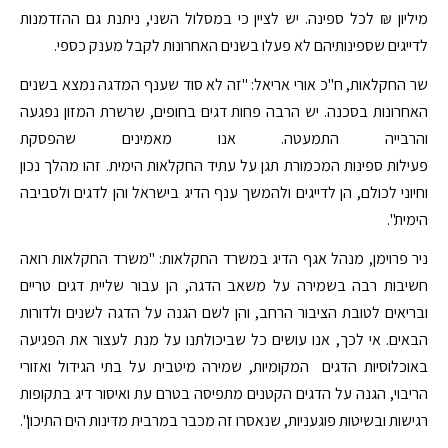
מיליון ₪ לכל ספינה. יש לציין כי במסלול השני, ניתנת גם ההזדמנות
לדייגים שספינותיהם לא פעלו בשנים האחרונות לקבל מענק כספי.
שר החקלאות, ח"כ אורי אריאל: "זה לא סוד שענף המדגה נמצא בשנים
האחרונות בסכנה. יש הרבה פחות דגים בחופים, שרשרת המזון נפגעה
והרבייה התמעטה. אנו מאמינים שהפסקת
פעילות ספינות המכמורת תגן על עתיד החקלאות הימית. זהו מהלך נכון
וחיוני לכולם, הן לדייגים ולהמשך ענף הדיג בישראל והן לדגים ולסביבה
הימית".
ניר פרוימן, מנהל אגף הדיג במשרד החקלאות: "משרד החקלאות רואה
חשיבות רבה בשמירה על משאב הדגה, הן עבור שליית דגים טריים
ובריאים לטובת הציבור הרחב, והן לשם הגנה על הדגה לשנים ולדורות
הבאים. אי לכך, אנו עושים כל שביכולתנו על מנת לעצור את הפגיעה
באוכלוסיות הדגים המקומיות, שמירה מיטבית על בתי הגידול ואזורי
הריבוי, הגנה על הדגים הקטנים מתפיסה בטרם עת ואיסור דיג בתקופות
רגישות ובשיטות פוגעניות, שנאסרו זה מכבר במרבית מדינות הים התיכון".