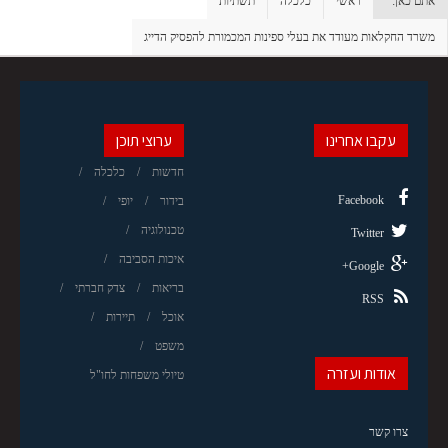
אתם כאן:
ראשי
כלכלה
תשתיות
משרד החקלאות מעודד את בעלי ספינות המכמורת להפסיק הדייג
עקבו אחרינו
ערוצי תוכן
חדשות
כלכלה
Facebook
בידור
יופי
טכנולוגיה
Twitter
איכות הסביבה
Google+
בריאות
צדק חברתי
RSS
אוכל
תיירות
משפט
אודות ועזרה
טיולי משפחות לחו"ל
צרו קשר