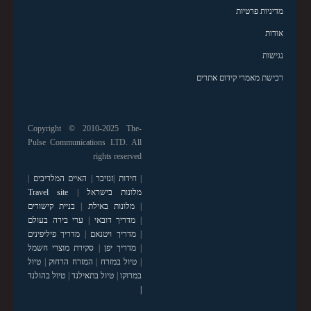
מדיניות פרטיות
אודות
נגישות
רכישת מאמרי קידום אתרים
Copyright © 2010-2025 The-
Pulse Communications LTD. All
rights reserved
|
חידות
|
זנזיבר
|
האיים המלדיבים
|
מלונות בישראל
|
Travel site
|
מלונות באילת
|
בניית קישורים
|
מדריך דובאי
|
ערי בירה בעולם
|
מדריך ויטנאם
|
מדריך פיליפינים
|
מדריך יפן
|
סקירת מוצרי חשמל
|
טיול במזרח
|
המזרח הרחוק
|
טיול
במרוקו
|
טיול בתאילנד
|
טיול בהולנד
|