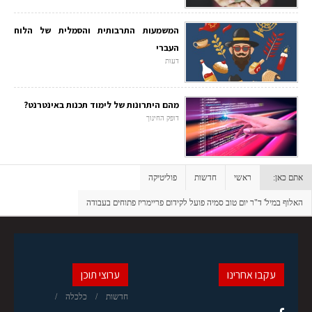
המשמעות התרבותית והסמלית של הלוח
העברי
דעות
מהם היתרונות של לימוד תכנות באינטרנט?
דופק החינוך
אתם כאן:
ראשי
חדשות
פוליטיקה
האלוף במיל' ד"ר יום טוב סמיה פועל לקידום פריימריז פתוחים בעבודה
עקבו אחרינו
ערוצי תוכן
חדשות
כלכלה