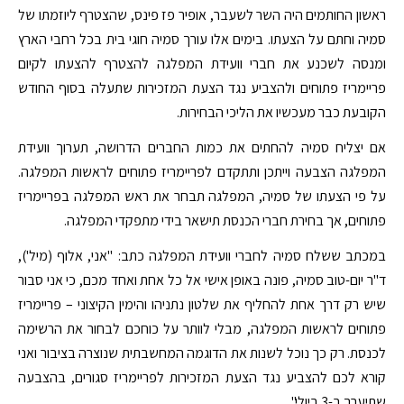
ראשון החותמים היה השר לשעבר, אופיר פז פינס, שהצטרף ליוזמתו של
סמיה וחתם על הצעתו. בימים אלו עורך סמיה חוגי בית בכל רחבי הארץ
ומנסה לשכנע את חברי וועידת המפלגה להצטרף להצעתו לקיום
פריימריז פתוחים ולהצביע נגד הצעת המזכירות שתעלה בסוף החודש
הקובעת כבר מעכשיו את הליכי הבחירות.
אם יצליח סמיה להחתים את כמות החברים הדרושה, תערוך וועידת
המפלגה הצבעה וייתכן ותתקדם לפריימריז פתוחים לראשות המפלגה.
על פי הצעתו של סמיה, המפלגה תבחר את ראש המפלגה בפריימריז
פתוחים, אך בחירת חברי הכנסת תישאר בידי מתפקדי המפלגה.
במכתב ששלח סמיה לחברי וועידת המפלגה כתב: "אני, אלוף (מיל'),
ד"ר יום-טוב סמיה, פונה באופן אישי אל כל אחת ואחד מכם, כי אני סבור
שיש רק דרך אחת להחליף את שלטון נתניהו והימין הקיצוני – פריימריז
פתוחים לראשות המפלגה, מבלי לוותר על כוחכם לבחור את הרשימה
לכנסת. רק כך נוכל לשנות את הדוגמה המחשבתית שנוצרה בציבור ואני
קורא לכם להצביע נגד הצעת המזכירות לפריימריז סגורים, בהצבעה
שתיערך ב-3 ביולי".