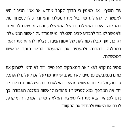
עוד הוסיף: "אני מאמין כי הדרך לקבל מחדש את אמון הציבור היא
לאפשר לו להחליט מי יוביל את המפלגה והמחנה כולו לניצחון. מול
ההקצנה והיעדר הממלכתיות של הממשלה, זה הזמן שלנו להתאחד
ולאפשר לציבור להכריע סביב השאלה: מי יתמודד על ראשות הממשלה.
רק כך, תוך קבלה מוחלטת של אמון הציבור, נצליח להחזיר את האמון
במפלגה ובמחנה ולהעמיד את המועמד הראוי ביותר לראשות
הממשלה".
סמיה גם קרא לעצור את המאבקים הפנימיים: "זה לא הזמן לשחוק את
כוחנו במאבקים פנימיים. לא הפעם. יש יותר מדי על הכף. עלינו להסתכל
קדימה, אל הציבור המיואש מהיעדר האלטרנטיבה השלטונית. בואו ניצור
יחד את המהפך ונצא לפריימריז פתוחים לראשות מפלגת העבודה. כך
ניתן למנהיג הבא את הלגיטימציה המלאה מגוש המרכז הדמוקרטי,
לנצח את הייאוש ולהחזיר את התקווה".