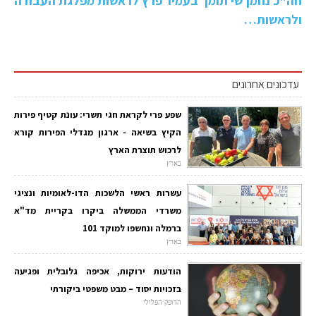
חה"כ נחמן שי תומך בעמיר פרץ לראשות מפלגת העבודה
ולראשות…
עדכונים אחרונים
שפע פרי לקראת חגי תשרי: עונת קטיף פירות
הקיץ בשיאה - ארגון מגדלי הפירות קורא
לרכוש תוצרת הארץ
בארץ
עשרות ראשי הלשכות הדו-לאומיות ונציגי
משרדי הממשלה ביקרו בקריית מד"א
ברמלה ונחשפו למוקד 101
בארץ
הודעות ירוקות, אכיפה גלובלית ופגיעה
בזכויות יסוד – מבט משפטי ביקורתי
הדופק הפלילי