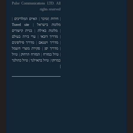
Pulse Communications LTD. All
rights reserved
|
חידות
|
זנזיבר
|
האיים המלדיבים
|
מלונות בישראל
|
Travel site
|
מלונות באילת
|
בניית קישורים
|
מדריך דובאי
|
ערי בירה בעולם
|
מדריך ויטנאם
|
מדריך פיליפינים
|
מדריך יפן
|
סקירת מוצרי חשמל
|
טיול במזרח
|
המזרח הרחוק
|
טיול
במרוקו
|
טיול בתאילנד
|
טיול בהולנד
|